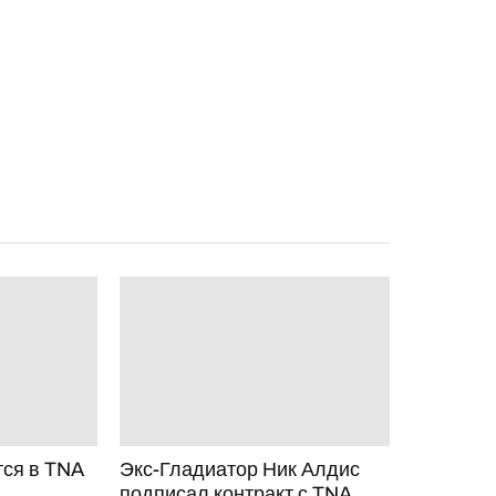
тся в TNA
Экс-Гладиатор Ник Алдис
подписал контракт с TNA