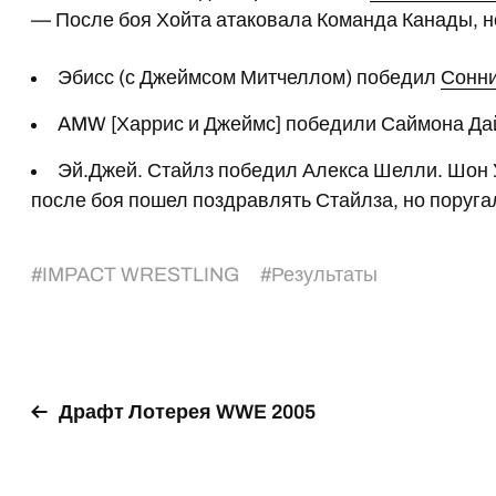
— После боя Хойта атаковала Команда Канады, н
Эбисс (с Джеймсом Митчеллом) победил
Сонни
AMW [Харрис и Джеймс] победили Саймона Да
Эй.Джей. Стайлз победил Алекса Шелли. Шон 
после боя пошел поздравлять Стайлза, но поругал
#
IMPACT WRESTLING
#
Результаты
Драфт Лотерея WWE 2005