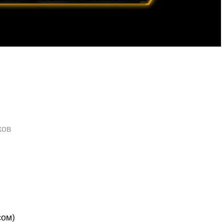
ков
сом
)