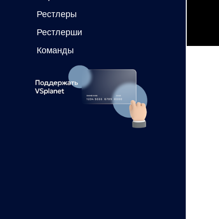
Рестлеры
Рестлерши
Команды