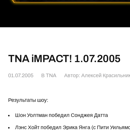
TNA iMPACT! 1.07.2005
01.07.2005
В
TNA
Автор:
Алексей Красильни
Результаты шоу:
Шон Уолтман победил Сонджея Датта
Лэнс Хойт победил Эрика Янга (с
Пити Уильям