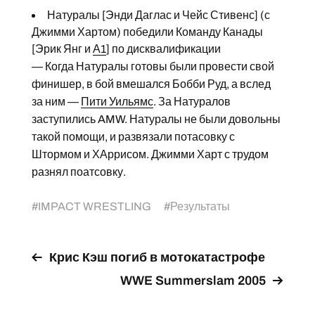
Натуралы [Энди Даглас и Чейс Стивенс] (с
Джимми Хартом) победили Команду Канады
[Эрик Янг и
А1
] по дисквалификации
— Когда Натуралы готовы были провести свой
финишер, в бой вмешался Бобби Руд, а вслед
за ним —
Пити Уильямс
. За Натуралов
заступились AMW. Натуралы не были довольны
такой помощи, и развязали потасовку с
Штормом и ХАррисом. Джимми Харт с трудом
разнял поатсовку.
#
IMPACT WRESTLING
#
Результаты
Крис Кэш погиб в мотокатастрофе
WWE Summerslam 2005