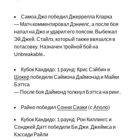
Самоа Джо победил Джеррелла Кларка
— Матч комментировал Дэниелс, а после боя
напал на Джо и ударил его поясом. Выбежал
Эй.Джей. Стайлз, который также ввязался в
потасовку. Назначен тройной бой на
Unbreakable..
Кубок Кандидо: 1 раунд: Крис Сэйбин и
Шокер
победили Саймона Даймонад и Майки
Бэттса
— После боя Даймонд толкнул Бэттса на ринг.
Райно победил
Сонни Сиаки
(с
Аполо
)
Кубок Кандидо: 1 раунд: Рон Киллингс и
Сонджей Датт победили Би.Джи. Джеймса и
Кэссиди Райли