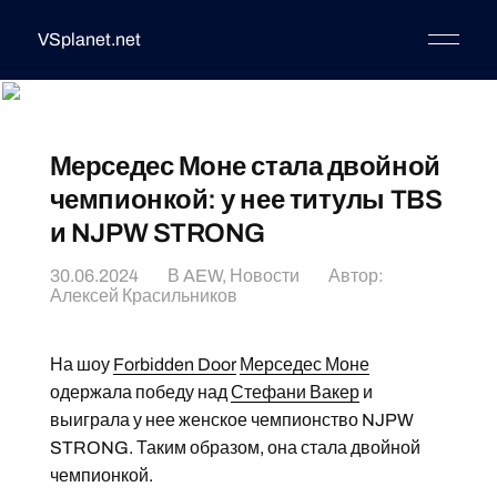
VSplanet.net
Мерседес Моне стала двойной
чемпионкой: у нее титулы TBS
и NJPW STRONG
30.06.2024
В
AEW
,
Новости
Автор:
Алексей Красильников
На шоу
Forbidden Door
Мерседес Моне
одержала победу над
Стефани Вакер
и
выиграла у нее женское чемпионство NJPW
STRONG. Таким образом, она стала двойной
чемпионкой.