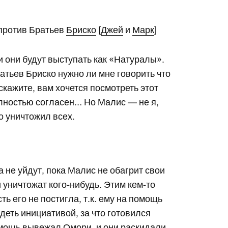
 против Братьев
Бриско
[
Джей
и
Марк
]
и они будут выступать как «Натуралы».
атьев Бриско нужно ли мне говорить что
скажите, вам хочется посмотреть этот
олностью согласен… Но Малис — не я,
о уничтожил всех.
а не уйдут, пока Малис не обагрит свои
 уничтожат кого-нибудь. Этим кем-то
ь его не постигла, т.к. ему на помощь
еть инициативой, за что готовился
омощь вывежал Омори, и они раскидали