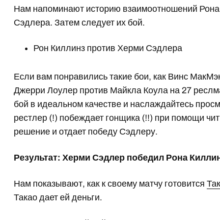
Нам напоминают историю взаимоотношений Рона
Сэдлера. Затем следует их бой.
Рон Киллинз против Херми Сэдлера
Если вам понравились такие бои, как Винс МакМэ
Джерри Лоулер против Майкла Коула на 27 реслма
бой в идеальном качестве и наслаждайтесь прос
рестлер (!) побеждает гонщика (!!) при помощи чити
решение и отдает победу Сэдлеру.
Результат: Херми Сэдлер победил Рона Килли
Нам показывают, как к своему матчу готовится
Та
Такао дает ей деньги.