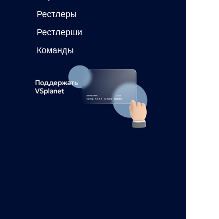
Рестлеры
Рестлерши
Команды