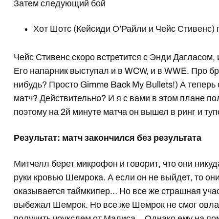
Затем следующий бой
Хот Шотс (Кейсиди О’Райли и Чейс Стивенс)
Чейс Стивенс скоро встретится с Энди Дагласом, 
Его напарник выступал и в WCW, и в WWE. Про бр
нибудь? Просто Gimme Back My Bullets!) А теперь 
матч? Действительно? И я с вами в этом плане п
поэтому на 2й минуте матча он вышел в ринг и туп
Результат: матч закончился без результата
Митчелл берет микрофон и говорит, что они никуд
руки кровью Шемрока. А если он не выйдет, то они
оказывается таймкипер… Но все же страшная участ
выбежал Шемрок. Но все же Шемрок не смог овлад
получить чоукслем от Малиса… Однако ему на п