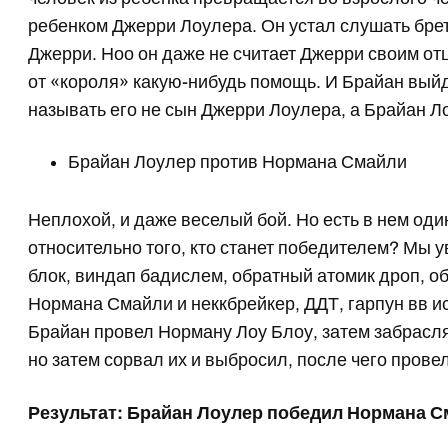
ребенком Джерри Лоулера. Он устал слушать бретт
Джерри. Ноо он даже не считает Джерри своим отц
от «короля» какую-нибудь помощь. И Брайан выйде
называть его не сын Джерри Лоулера, а Брайан 
Брайан Лоулер против Нормана Смайли
Неплохой, и даже веселый бой. Но есть в нем оди
относительно того, кто станет победителем? Мы 
блок, виндап бадислем, обратный атомик дроп, о
Нормана Смайли и неккбрейкер, ДДТ, гарпун вв и
Брайан провел Норману Лоу Блоу, затем забрасля
но затем сорвал их и выбросил, после чего прове
Результат: Брайан Лоулер победил Нормана 