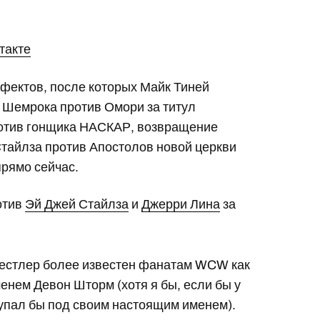
такте
фектов, после которых Майк Тиней
 Шемрока против Омори за титул
ротив гонщика НАСКАР, возвращение
Стайлза против Апостолов новой церкви
прямо сейчас.
отив
Эй Джей Стайлза
и
Джерри Лина
за
от рестлер более известен фанатам WCW как
менем Девон Шторм (хотя я бы, если бы у
упал бы под своим настоящим именем).