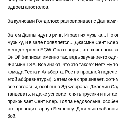
вдвоем апостолов.
За кулисами
Голдилокс
разговаривает с Даппами 
Затем Даппы идут в ринг. Играет их музыка… Но 
музыку, и в зале появляется… Джасмин Сент Клер. 
менеджером в ECW. Она говорит, что хочет показат
Эн Эй (написал именно так, ведь звучание-то оди
Жасмин T&A. Все знают, что это такое? Нет? Ну т
комада Теста и Альберта. Рос на прошлой недел
этой аббревиатуры). Затем она спрашивает, хоти
все согласны, особенно Эд Феррара. Джасмин Сад
танцевать, и даже успевает снять трусики и пытае
прикрывает Сент Клер. Толпа недовольна, особе
что проводит гарпун Бехренсу. Довольно забавный
бой.