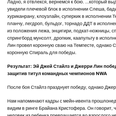
Ладно, я отвлекся, вернемся к бою. …который вы
увидели плечевой блок в исполнении Слеша, бади
хуриканрану, клоузлайн, суперкик в исполнении Т
планчу, легдроп, бульдог, торнадо ДДТ в исполн
из положения лежа, энцигири, подкат-ножницы, с
спрингборд мунсолт, дропкик, каапульту в исполн
Лин провел коронную сваю на Темпесте, однако С
коронную Спираль для победы.
Результат: Эй Джей Стайлз и Джерри Лин поб
защитив титул командных чемпионов NWA
После боя Стайлз празднует победу, однако Дже
Нам напоминают кадры с мейн-ивента прошлонед
видим в ринге Брайана Кристофера. Он говорит, чт
человек из ребенка превращается во взрослого ч