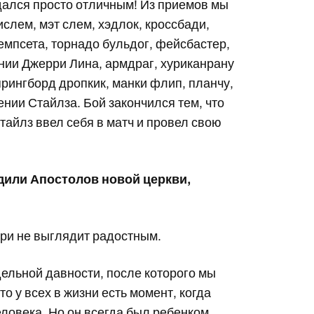
дался просто отличным! Из приемов мы
слем, мэт слем, хэдлок, кроссбади,
емпсета, торнадо бульдог, фейсбастер,
ении Джерри Лина, армдраг, хуриканрану
прингборд дропкик, манки флип, планчу,
ении Стайлза. Бой закончился тем, что
тайлз ввел себя в матч и провел свою
едили Апостолов новой церкви,
рри не выглядит радостным.
ельной давности, после которого мы
о у всех в жизни есть момент, когда
еловека. Но он всегда был ребенком…