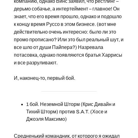
компанию, однако Винс заявил, что рестлинг –
дерьмо собачье, а интертеймент – главное! Он
знает, что его время прошло, однако и подошло
к концу время Руссо в этом бизнесе. (вот мне
действительно очень интересно: было ли это
промо прописано? Или это был реальный шут, и
все шло от души Пайпера?) Назревала
потасовка, однако появляются братья Харрисы
и все разруливают.
И, наконец-то, первый бой.
1 бой. Неземной Шторм (Крис Дивайн и
Тихий Шторм) против S.A.T. (Хосе и
Джоэля Максимо)
Средненький командник, от которого я ожидал