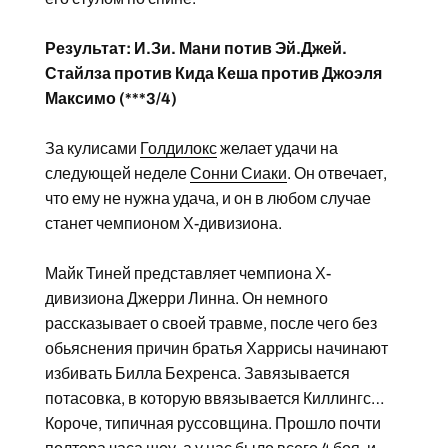
Результат: И.Зи. Мани потив Эй.Джей.
Стайлза против Кида Кеша против Джоэля
Максимо (***3/4)
За кулисами
Голдилокс
желает удачи на
следующей неделе
Сонни Сиаки
. Он отвечает,
что ему не нужна удача, и он в любом случае
станет чемпионом Х-дивизиона.
Майк Тиней представляет чемпиона Х-
дивизиона Джерри Линна. Он немного
рассказывает о своей травме, после чего без
обьяснения причин братья Харрисы начинают
избивать Билла Бехренса. Завязывается
потасовка, в которую ввязывается Киллингс…
Короче, типичная руссовщина. Прошло почти