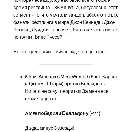
полтора часа шоу, а у нас было всего 4 боя, и
время рестлинга – 38 минут. И, безусловно, этот
сегмент – то, что мечтали увидеть абсолютно все
фанаты рестлинга в мире!Джон Кеннеди, Джон
Леннон, Луиджи Версаче… Когда же этот список
пополнит Винс Руссо?
Но это хрен с ним, сейчас будет ваще атас…
5 бой. America’s Most Wanted (Крис Харрис
и Джеймс Шторм) против Белладоны.
Ничего не хочу говорить!!! За меня все
скажет оценка.
AMW победили Белладону (-***)
Да-да, минус 3 звезды!!!