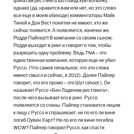
фанатам рестлинга шотландскую волынку,
однако (да, нравится вам или нет, но это слово
все еще в моем обиходе) комментаторы Майк
Тиней и Дон Вест понятия не имеют, кто же
сейчас появится. А появляется, конечно же,
Родди Пайпер!!! В компании со своим сыном.
Родди выходит в ринг и говорит о том, чтобы
разрешить одну проблему. Ведь TNA – это
единственная компания, которую еще не убил
Руссо. (Что самое печальное, что эти слова
имеют смысл и сейчас, в 2012). Далее Пайпер
говорит, что его промо – это Шут (shoot ). Он
называет Руссо «Бен Ладеном рестлинга»,
после чего вызывает его в ринг. Руссо
появляется со спины. Пайпер становится лицом
к лицу с Руссо и спрашивает, не по его ли вине
погиб Оувен Харт? Не по его ли вине погибла
WCW? Пайпер говорил Руссо, как спасти