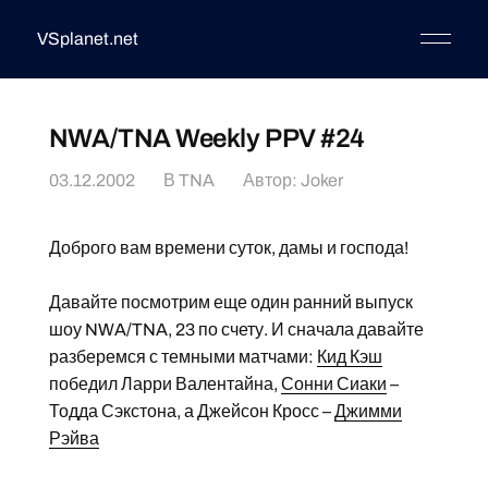
VSplanet.net
NWA/TNA Weekly PPV #24
03.12.2002
В
TNA
Автор:
Joker
Доброго вам времени суток, дамы и господа!
Давайте посмотрим еще один ранний выпуск
шоу NWA/TNA, 23 по счету. И сначала давайте
разберемся с темными матчами:
Кид Кэш
победил Ларри Валентайна,
Сонни Сиаки
–
Тодда Сэкстона, а Джейсон Кросс –
Джимми
Рэйва