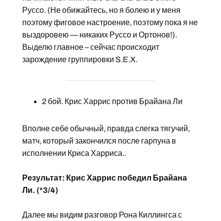
Руссо. (Не обижайтесь, но я болею и у меня
поэтому фиговое настроение, поэтому пока я не
выздоровею — никаких Руссо и Ортонов!).
Выделю главное – сейчас происходит
зарождение группировки S.E.X.
2 бой. Крис Харрис против Брайана Ли
Вполне себе обычный, правда слегка тягучий,
матч, который закончился после гарпуна в
исполнении Криса Харриса..
Результат: Крис Харрис победил Брайана
Ли. (*3/4)
Далее мы видим разговор Рона Киллингса с