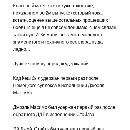
Классный матч, хотя и хуже такого же,
показанном во 2м выпуске (который пока,
кстати, оценен выше остальных прошедших
боев). И еще я не совсем понимаю, с чем связан
такой пуш И.Зи мани, не самого молодого,
знаменитого и техничного рестлера, ну да
ладно…
Лучше я опишу порядок удержаний:
Кид Кеш был удержан первый раз после
Немецкого суплекса в исполнении Джоэля
Максимо.
Джоэль Масимо был удержан первый раз после
обратного ДДТ в исполнении Стайлза.
Эй.Джей. Стайлз был удержан первый раз