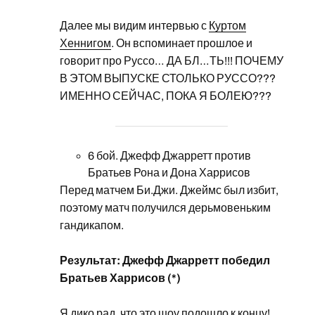
Далее мы видим интервью с
Куртом
Хеннигом
. Он вспоминает прошлое и
говорит про Руссо… ДА БЛ…ТЬ!!! ПОЧЕМУ
В ЭТОМ ВЫПУСКЕ СТОЛЬКО РУССО???
ИМЕННО СЕЙЧАС, ПОКА Я БОЛЕЮ???
6 бой. Джефф Джарретт против
Братьев Рона и Дона Харрисов
Перед матчем Би.Джи. Джеймс был избит,
поэтому матч получился дерьмовеньким
гандикапом.
Результат: Джефф Джарретт победил
Братьев Харрисов (*)
Я дико рад, что это шоу подошло к концу!