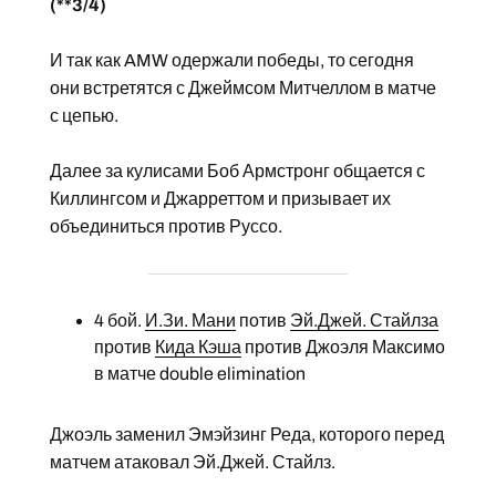
(**3/4)
И так как AMW одержали победы, то сегодня
они встретятся с Джеймсом Митчеллом в матче
с цепью.
Далее за кулисами Боб Армстронг общается с
Киллингсом и Джарреттом и призывает их
объединиться против Руссо.
4 бой.
И.Зи. Мани
потив
Эй.Джей. Стайлза
против
Кида Кэша
против Джоэля Максимо
в матче double elimination
Джоэль заменил Эмэйзинг Реда, которого перед
матчем атаковал Эй.Джей. Стайлз.