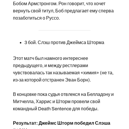
Бобом Армстронгом. Рон говорит, что хочет
вернуть свой титул, Боб предлагает ему сперва
позаботиться о Руссо.
3 бой. Слэш против Джеймса Шторма
Этот матч был намного интереснее
предыдущего, и между рестлерами
чувствовалась так называемая «химия» (не та,
из-за которой отстранен Эван Борн).
В концовке пока судья отвлекся на Белладону и
Митчелла, Харрис и Шторм провели свой
командный Death Sentence для победы.
Результат: Джеймс Шторм победил Слэша