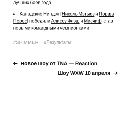
лучших боев года
Канадские Ниндзя [
Николь Мэтьюз
и
Порша
Перес
] победили
Алиссу Флэш
и
Мисчиф
, став
новыми командными чемпионками
#
SHIMMER
#
Результаты
Новое шоу от TNA — Reaction
Шоу WXW 10 апреля