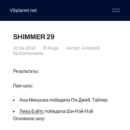
VSplanet.net
SHIMMER 29
10.04.2010
В
Инди
Автор:
Алексей
Красильников
Результаты:
Пре-шоу:
Ана Минушка победила Пи.Джей. Тайлер
Лева Бэйтс
победила Ши-Нэй-Нэй
Основное шоу: