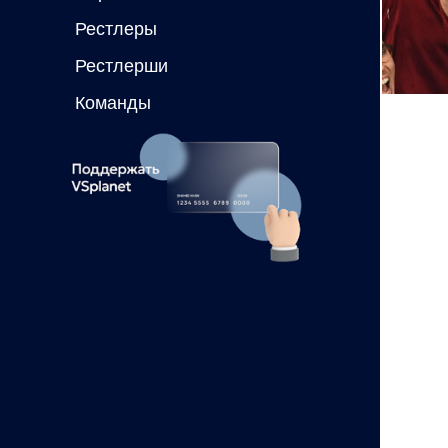
Рестлеры
Рестлерши
Команды