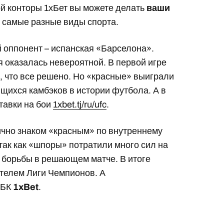
кой конторы 1хБет вы можете делать
ваши
 самые разные виды спорта.
 оппонент – испанская «Барселона».
 оказалась невероятной. В первой игре
ь, что все решено. Но «красные» выиграли
ющихся камбэков в истории футбола. А в
тавки на бои
1xbet.tj/ru/ufc
.
ично знаком «красным» по внутреннему
ак как «шпоры» потратили много сил на
й борьбы в решающем матче. В итоге
ителем Лиги Чемпионов. А
 БК
1xBet
.