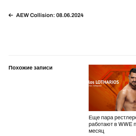
AEW Collision: 08.06.2024
Похожие записи
Еще пара рестлер
работают в WWE 
месяц