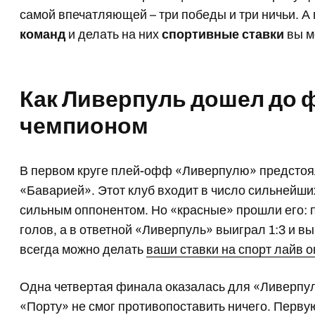
самой впечатляющей – три победы и три ничьи. А
команд
и делать на них
спортивные ставки
вы м
Как Ливерпуль дошел до ф
чемпионом
В первом круге плей-офф «Ливерпулю» предстоял
«Баварией». Этот клуб входит в число сильнейши
сильным оппонентом. Но «красные» прошли его: п
голов, а в ответной «Ливерпуль» выиграл 1:3 и в
всегда можно делать
ваши ставки на спорт лайв 
Одна четвертая финала оказалась для «Ливерпул
«Порту» не смог противопоставить ничего. Перву