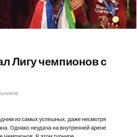
ал Лигу чемпионов с
льников
 одним из самых успешных, даже несмотря
ана. Однако неудача на внутренней арене
 Чемпионов. В этом турнире