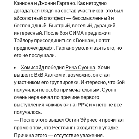
Кэннона
и
Джонни Гаргано
. Как нетрудно
догадаться глядя на состав участников, это был
абсолютный спотфест — бессмысленный и
беспощадный. Быстрый, веселый, дурацкий,
интересный. После боя СИМА предложил
Тэйлору присоединиться к Воинам, но тот
предпочел драфт. Гаргано умолял взять его, но
его не послушали.
Хомисайд
победил
Рича Суонна
. Хоми
вышел с ВхВ Халком и, возможно, он стал
участником его группировки. Интересно, что бой
получился не особо примечательным. Суонн
очень нервничал по причине первого
выступления «вживую» на iPPV, и у него не все
получалось.
— После этого вышел Остин Эйриес и прочитал
промо о том, что Рестлинг находится в упадке.
Причина этого — отсутствие уважения.