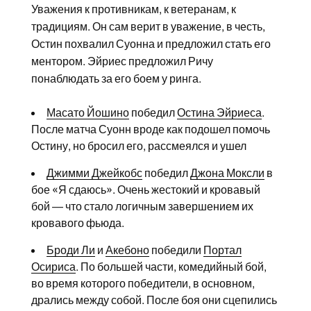
Уважения к противникам, к ветеранам, к
традициям. Он сам верит в уважение, в честь,
Остин похвалил Суонна и предложил стать его
ментором. Эйриес предложил Ричу
понаблюдать за его боем у ринга.
Масато Йошино
победил
Остина Эйриеса
.
После матча Суонн вроде как подошел помочь
Остину, но бросил его, рассмеялся и ушел
Джимми Джейкобс
победил
Джона Моксли
в
бое «Я сдаюсь». Очень жестокий и кровавый
бой — что стало логичным завершением их
кровавого фьюда.
Броди Ли
и
Акебоно
победили
Портал
Осириса
. По большей части, комедийный бой,
во время которого победители, в основном,
дрались между собой. После боя они сцепились