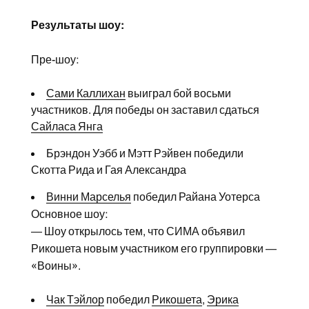
Результаты шоу:
Пре-шоу:
Сами Каллихан
выиграл бой восьми
участников. Для победы он заставил сдаться
Сайласа Янга
Брэндон Уэбб и Мэтт Рэйвен победили
Скотта Рида и Гая Александра
Винни Марселья
победил Райана Уотерса
Основное шоу:
— Шоу открылось тем, что СИМА объявил
Рикошета новым участником его группировки —
«Воины».
Чак Тэйлор
победил
Рикошета
,
Эрика