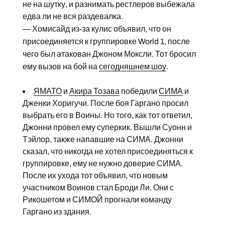
не на шутку, и разнимать рестлеров выбежала
едва ли не вся раздевалка.
— Хомисайд из-за кулис объявил, что он
присоединяется к группировке World 1, после
чего был атакован Джоном Моксли. Тот бросил
ему вызов на бой на
сегодняшнем шоу
.
ЯМАТО
и
Акира Тозава
победили
СИМА
и
Дженки Хоригучи. После боя Гаргано просил
выбрать его в Воины. Но того, как тот ответил,
Джонни провел ему суперкик. Вышли Суонн и
Тэйлор, также напавшие на СИМА. Джонни
сказал, что никогда не хотел присоединяться к
группировке, ему не нужно доверие СИМА.
После их ухода тот объявил, что новым
участником Воинов стал Броди Ли. Они с
Рикошетом и СИМОЙ прогнали команду
Гаргано из здания.