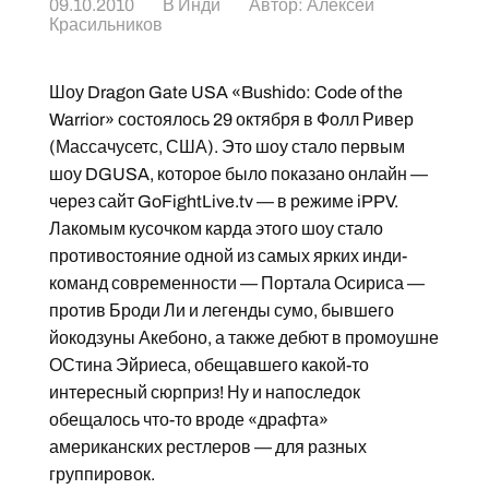
09.10.2010
В
Инди
Автор:
Алексей
Красильников
Шоу Dragon Gate USA «Bushido: Code of the
Warrior» состоялось 29 октября в Фолл Ривер
(Массачусетс, США). Это шоу стало первым
шоу DGUSA, которое было показано онлайн —
через сайт GoFightLive.tv — в режиме iPPV.
Лакомым кусочком карда этого шоу стало
противостояние одной из самых ярких инди-
команд современности — Портала Осириса —
против Броди Ли и легенды сумо, бывшего
йокодзуны Акебоно, а также дебют в промоушне
ОСтина Эйриеса, обещавшего какой-то
интересный сюрприз! Ну и напоследок
обещалось что-то вроде «драфта»
американских рестлеров — для разных
группировок.