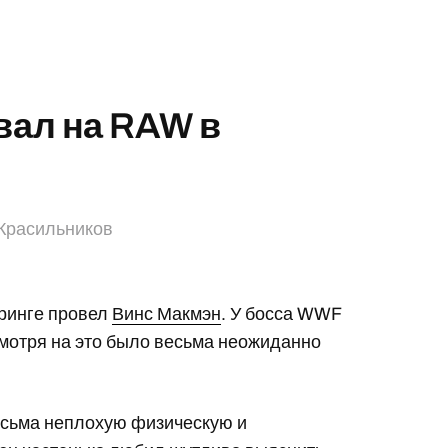
вал на RAW в
Красильников
-ринге провел
Винс Макмэн
. У босса WWF
смотря на это было весьма неожиданно
есьма неплохую физическую и