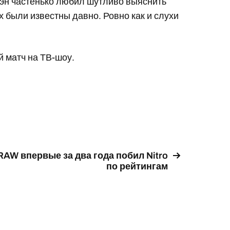
мэн частенько любил шутливо выяснить
х были известны давно. Ровно как и слухи
 матч на ТВ-шоу.
RAW впервые за два года побил Nitro
по рейтингам