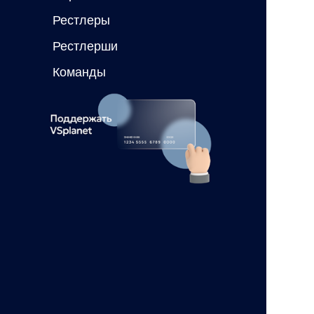
Рестлеры
Рестлерши
Команды