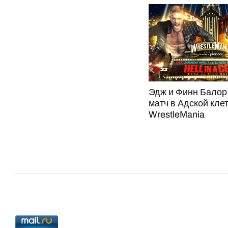
Эдж и Финн Балор
матч в Адской клет
WrestleMania