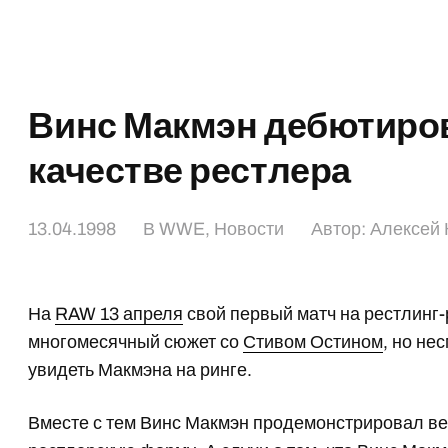
Винс Макмэн дебютиро
качестве рестлера
13.04.1998
В
WWE
,
Новости
Автор:
Алексей 
На
RAW 13 апреля
свой первый матч на рестлинг
многомесячный сюжет со
Стивом Остином
, но не
увидеть Макмэна на ринге.
Вместе с тем Винс Макмэн продемонстрировал в