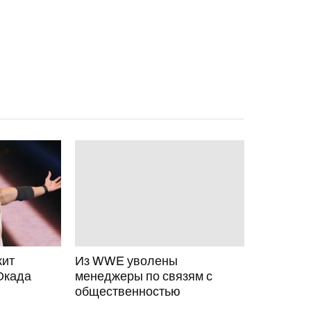
жит
Из WWE уволены
Окада
менеджеры по связям с
общественностью