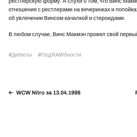
рестлерскую форму. А слухи о том, что Винс Мак
отношения с рестлерами на вечеринках и попойка
об увлечении Винсом качалкой и стероидами.
В любом случае, Винс Макмэн провел свой первый
#
Дебюты
#
ПодRAWбности
WCW Nitro за 13.04.1998