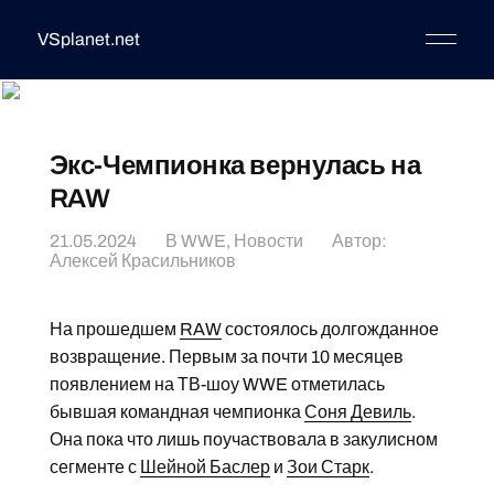
VSplanet.net
Экс-Чемпионка вернулась на
RAW
21.05.2024
В
WWE
,
Новости
Автор:
Алексей Красильников
На прошедшем
RAW
состоялось долгожданное
возвращение. Первым за почти 10 месяцев
появлением на ТВ-шоу WWE отметилась
бывшая командная чемпионка
Соня Девиль
.
Она пока что лишь поучаствовала в закулисном
сегменте с
Шейной Баслер
и
Зои Старк
.