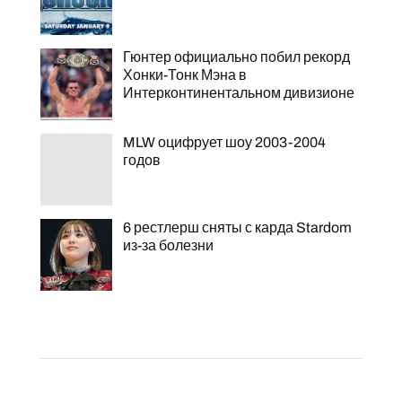
Гюнтер официально побил рекорд
Хонки-Тонк Мэна в
Интерконтинентальном дивизионе
MLW оцифрует шоу 2003-2004
годов
6 рестлерш сняты с карда Stardom
из-за болезни