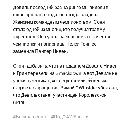
Девиль последний раз на ринге мы видели в
июле прошлого года, она тогда владела
Женским командным чемпионством. Соня
стала одной из многих, кто
получил травму
«крестов»
. Она ушла на лечение, а в качестве
чемпионки и напарницы Челси Грин ее
заменила Пайпер Нивен.
Стоит добавить, что на недавнем Драфте Нивен
и Грин перевели на Smackdown, а вот Девиль не
упомянули никак, хотя и устроили ей весьма
скорое возвращение. Зимой PWinsider убеждал,
что Девиль станет
участницей Королевской
битвы
.
#
Возвращения
#
ПодRAWбности