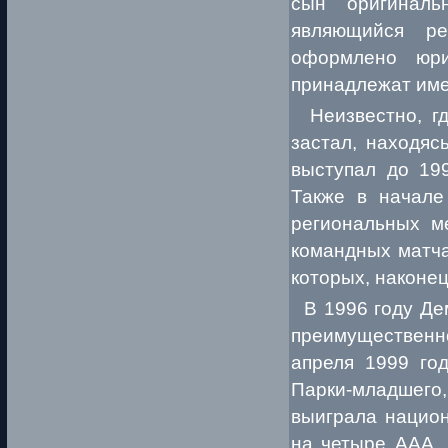
сын оригинал
являющийся ре
оформлено юр
принадлежат име
Неизвестно, гд
застал, находяс
выступал до 199
Также в начале
региональных ме
командных матча
которых, наконец
В 1996 году Дем
преимущественно
апреля 1999 год
Парки-младшего,
выиграла национ
на четыре AAA, 