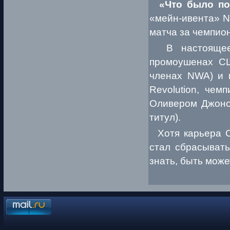
«Что было по
«мейн-ивента» N
матча за чемпио
В настоящее 
промоушенах СШ
членах NWA) и 
Revolution, чем
Оливером Джоном
титул).
Хотя карьера С
стал сбрасывать
знать, быть може