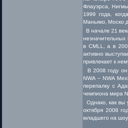
Флауэрса, Нигмы
1999 года, когд
Маньяко, Моско де
В начале 21 век
незначительных 
в CMLL, а в 200
активно выступа
привлекает к не
В 2008 году он 
NWA – NWA Mexic
перепалку с Ада
чемпиона мира N
Однако, как вы у
октября 2008 го
младшего на шоу