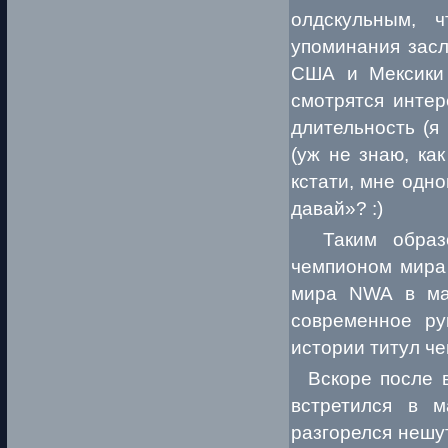
олдскульным, 
упоминания зас
США и Мексики 
смотрятся интер
длительность (я
(уж не знаю, ка
кстати, мне одно
давай»? :)
Таким образо
чемпионом мира
мира NWA в мас
современное ру
истории титул ч
Вскоре после в
встретился в м
разгорелся нешу