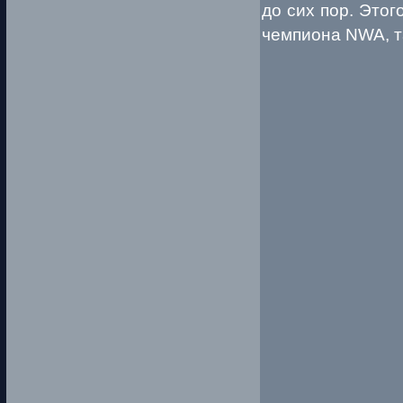
до сих пор. Этог
чемпиона NWA, та