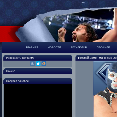
ГЛАВНАЯ
НОВОСТИ
ЭКСКЛЮЗИВ
ПРОФИЛИ
Рассказать друзьям:
Голубой Демон мл. || Blue De
Поиск:
Подкаст поновее: