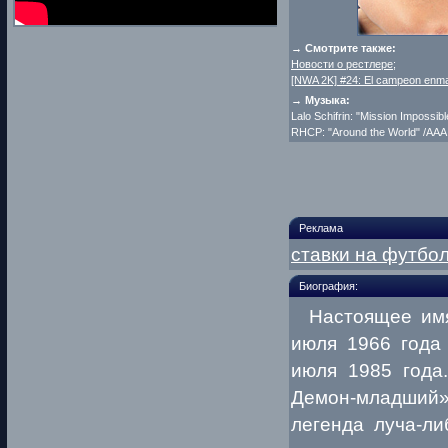
→ Смотрите также:
Новости о рестлере
;
[NWA 2K] #24: El campeon enm
→ Музыка:
Lalo Schifrin: "Mission Impossibl
RHCP: "Around the World" /AAA
Реклама
ставки на футбол
Биография:
Настоящее и
июля 1966 года 
июля 1985 года
Демон-младший»,
легенда луча-л