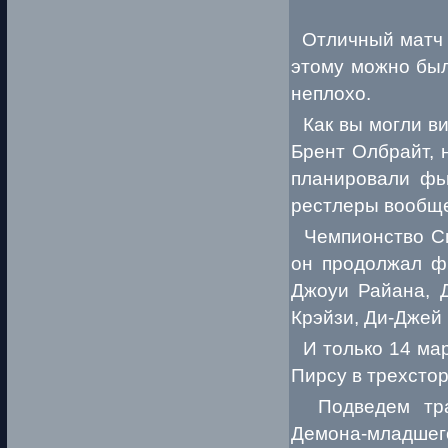
Отличный матч и
этому можно был
неплохо.
Как вы могли ви
Брент Олбрайт, 
планировали фью
рестлеры вообще
Чемпионство Син
он продолжал ф
Джоуи Райана, 
Крэйзи, Ди-Джей
И только 14 мар
Пирсу в трехсто
Подведем трад
Демона-младше