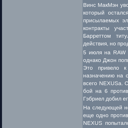
Винс МакМэн уво
который осталс
присылаемых эл
контракты уча
Барреттом тит
действия, но пр
5 июля на RAW 
однако Джон поп
Это привело к
назначению на 
всего NEXUSа. С
бой на 6 проти
Гэбриел добил е
На следующей не
еще одно против
NEXUS попыталс