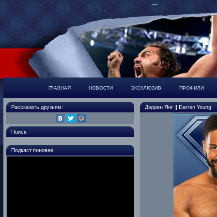
ГЛАВНАЯ
НОВОСТИ
ЭКСКЛЮЗИВ
ПРОФИЛИ
Рассказать друзьям:
Дэррен Янг || Darren Young:
Поиск:
Подкаст поновее: