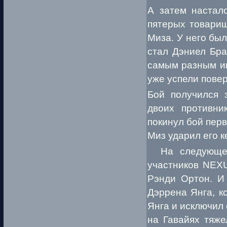
А затем настал
пятерых товарищ
Миза. У него бы
стал Дэниел Бра
самым разным ин
уже успели повер
Бой получился 
двоих противни
покинул бой перв
Миз ударил его к
На следующей 
участников NEX
Рэнди Ортон. И
Дэррена Янга, к
Янга и исключил 
на Гавайях тяж