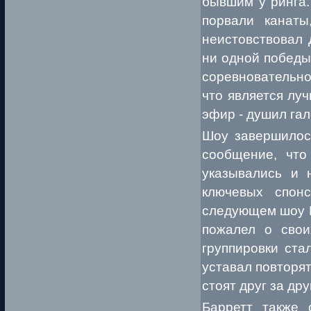
бывшим у ринга.
порвали канаты
неистовствовал 
ни одной победы
соревновательно
что является луч
эфир - душил га
Шоу завершилось
сообщение, что
указывались и 
ключевых спонс
следующем шоу R
пожалел о свои
группировки ста
уставал повторят
стоят друг за дру
Барретт также 