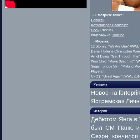
→ Смотрите также:
Новости
Фотогалерея ВКонтакте
Обои
(Nexus)
ВидеоАрхив:
Youtube
→ Музыка:
12 Stones: "We Are One"
/WWE 
Daniel Holter & Christopher Wee
Art of Dying: "Get Through Thi
Woo Child: "Move (Get It In)"
/WW
Sugar Tongue Slim: "Making Mo
Players/
CFO$: "Great Again"
/WWE 201
Реклама
Новое на forteprin
Ястремская Личн
История
Дебютом Янга в 
был СМ Панк, и
Сезон кончился