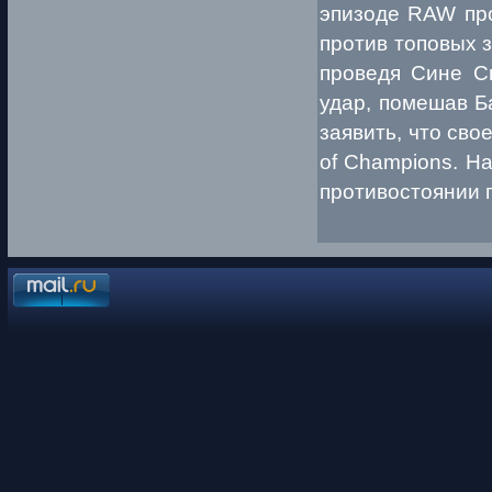
эпизоде RAW пр
против топовых 
проведя Сине С
удар, помешав Б
заявить, что сво
of Champions. Нa
противостоянии п