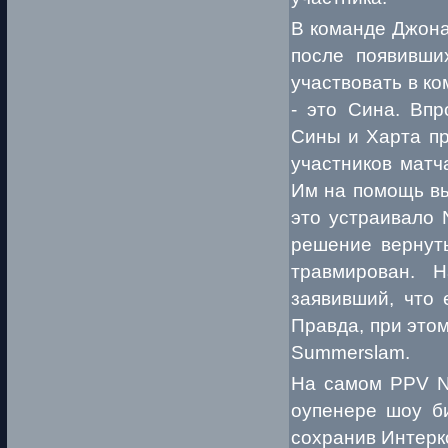
В команде Джона
после появивши
участвовать в к
- это Сина. Вп
Сины и Харта пр
участников матч
Им на помощь вы
это устраивало
решение вернуть
травмирован. 
заявивший, что 
Правда, при это
Summerslam.
На самом PPV N
оупенере шоу б
сохранив Интерк