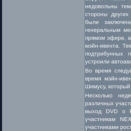
недовольны тем
стороны других
были заключен
генеральным ме
прямом эфире, а
мэйн-ивента. Те
подтрибунных 
устроили автоав
Во время следу
время мэйн-ивен
Шимусу, который 
Несколько нед
различных участ
выход DVD о Р
участникам NEX
участниками рос