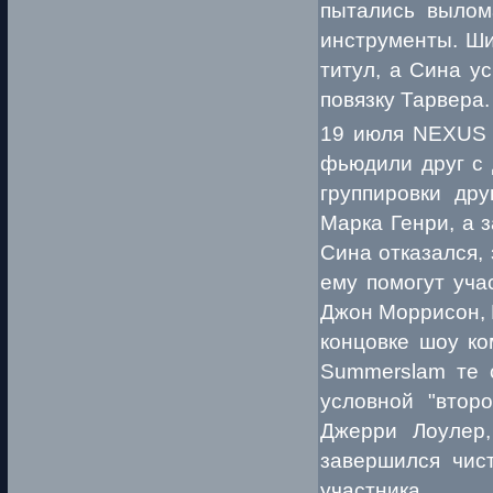
пытались вылом
инструменты. Ши
титул, а Сина ус
повязку Тарвера.
19 июля NEXUS н
фьюдили друг с 
группировки др
Марка Генри, а 
Сина отказался,
ему помогут уча
Джон Моррисон, Р
концовке шоу ко
Summerslam те 
условной "втор
Джерри Лоулер,
завершился чис
участника.