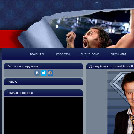
ГЛАВНАЯ
НОВОСТИ
ЭКСКЛЮЗИВ
ПРОФИЛИ
Рассказать друзьям:
Дэвид Аркетт || David Arquett
Поиск:
Подкаст поновее: