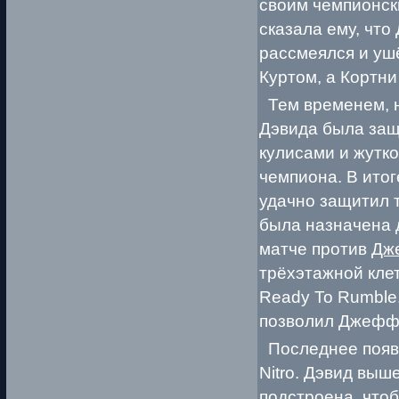
своим чемпионск
сказала ему, чт
рассмеялся и ушё
Куртом, а Кортни 
Тем временем, 
Дэвида была защ
кулисами и жутко
чемпиона. В ито
удачно защитил 
была назначена д
матче против
Дж
трёхэтажной клет
Ready To Rumble.
позволил Джеффу
Последнее появ
Nitro. Дэвид выш
подстроена, что