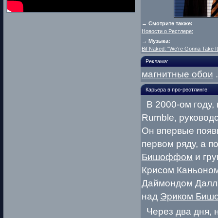
→ Смотрите также:
Новости о Рестлере
;
→ Музыка:
Bif Naked: "We're Gonna Take It
Реклама:
магнитные обои
Карьера в про-рестлинге:
В 2000-ом году, 
Rumble, руковод
Он впервые появи
первом ряду, а п
Бишоффом
и гру
Крисом Каньоно
Даймондом Далла
над
Эриком Биш
Через два дня, 