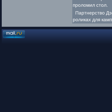
проломил стол.
Партнерство Дэв
роликах для камп