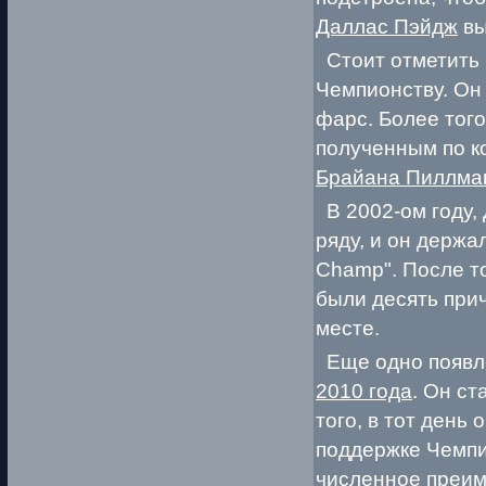
Даллас Пэйдж
вы
Стоит отметить и
Чемпионству. Он 
фарс. Более того
полученным по к
Брайана Пиллма
В 2002-ом году,
ряду, и он держа
Champ". После т
были десять прич
месте.
Еще одно появл
2010 года
. Он с
того, в тот день 
поддержке Чем
численное преим