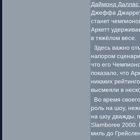
Даймонд Даллас
Джеффа Джарретт
станет чемпионо
Аркетт удержив
в тяжёлом весе.
Здесь важно отм
напором сцена
что его Чемпион
показало, что Ар
никаких рейтинго
высмеяли в неск
Во время своего
роль на шоу, неж
на шоу дважды, п
Slamboree 2000.
миль до Грейслен