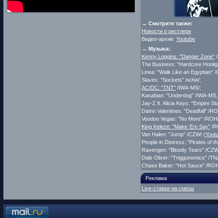
→ Смотрите также:
Новости о рестлере
Видео-архив:
Youtube
→ Музыка:
Kenny Loggins: "Danger Zone"
/
The Business: "Hardcore Hoolig
Linea: "Walk Like an Egyptian" 
Slaves: "Sockets" /wXw/;
AC/DC: "TNT"
/IWA-MS/;
Kasabian: "Underdog" /IWA-MS
Jay-Z ft. Alicia Keys: "Empire St
Damn Valentines: "Deadfall" /RO
Voodoo Vegas: "No More" /ROH/
King Keleze: "Make 'Em Say"
/R
Van Halen: "Jump" /CZW/ (
Yout
People in Distress: "Pirates of 
Ravengen: "Bloody Tears" /CZW
Dale Oliver: "Triggonomics" /TN
Chase Baker: "Hot Sauce" /RO
Реклама
Live-ставки на сквош