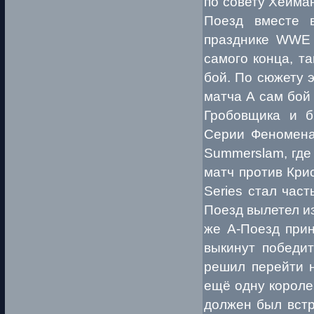
по совету Хейман
Поезд вместе 
празднике WWE 
самого конца, та
бой. По сюжету 
матча А сам бой
Гробовщика и б
Серии Феномена
Summerslam, где
матч против Крис
Series стал час
Поезд вылетел из
же А-Поезд прин
выкинут победит
решил перейти 
ещё одну короле
должен был встр