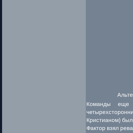
Альте
Команды еще 
четырехсторонни
Кристианом) был
Фактор взял рева