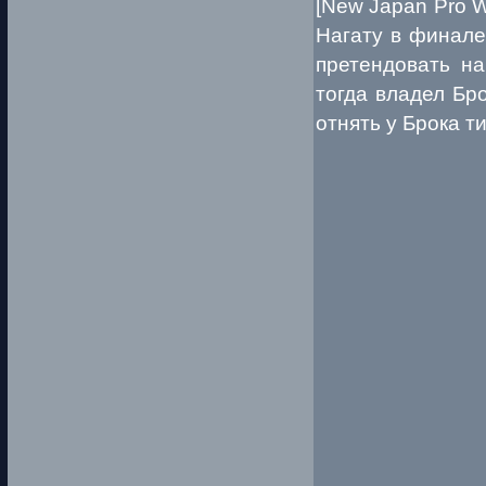
[New Japan Pro W
Нагату в финале
претендовать н
тогда владел Бр
отнять у Брока т