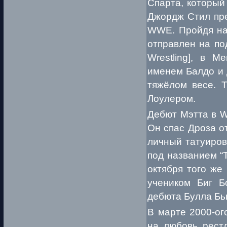
Спарта, который 
Джордж Стил пре
WWE. Пройдя на
отправлен на по
Wrestling], в 
именем Балдо и 
тяжёлом весе. 
Лоулером.
Дебют Мэтта в W
Он спас Дроза о
личный татуиров
под названием “T
октября того же
учеником Биг Б
дебюта Булла Бь
В марте 2000-ог
на любовь рестл