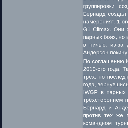
группировки со
Бернард создал
намерения”. 1-о
G1 Climax. Они
парных боях, но
в ничью, из-за 
Андерсон покинул
По соглашению N
2010-ого года. 
трёх, но послед
года, вернувшис
IWGP в парных б
трёхстороннем п
Бернард и Анде
против тех же 
командном турн