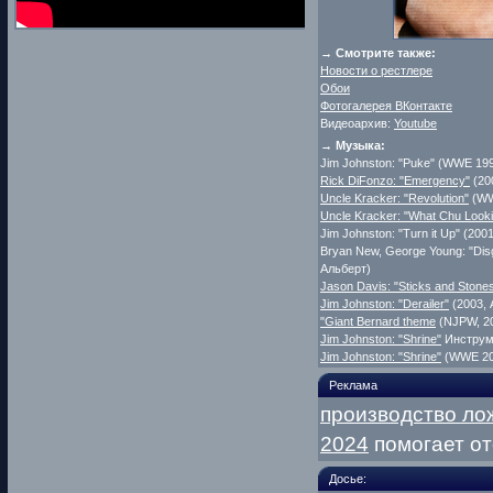
→ Смотрите также:
Новости о рестлере
Обои
Фотогалерея ВКонтакте
Видеоархив:
Youtube
→ Музыка:
Jim Johnston: "Puke" (WWE 19
Rick DiFonzo: "Emergency"
(20
Uncle Kracker: "Revolution"
(WW
Uncle Kracker: "What Chu Lookin
Jim Johnston: "Turn it Up" (200
Bryan New, George Young: "Disg
Альберт)
Jason Davis: "Sticks and Stone
Jim Johnston: "Derailer"
(2003, 
"Giant Bernard theme
(NJPW, 2
Jim Johnston: "Shrine"
Инструм
Jim Johnston: "Shrine"
(WWE 20
Реклама
производство ло
2024
помогает от
Досье: