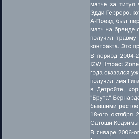
матче за титул
Эдди Герреро, ко
А-Поезд был пер
матч на бренде 
получил травму 
контракта. Это п
В период 2004-
IZW [Impact Zone
года оказался уже
получил имя Гиг
в Детройте, хо
"Брута" Бернард
бывшими рестле
18-ого октября 
Сатоши Кодзимы 
В январе 2006-о