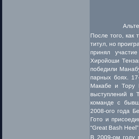
Альт
После того, как 
титул, но проигр
принял участи
Хиройоши Тензан
победили Манаб
парных боях. 17
Макабе и Тору 
выступлений в T
команде с бывш
2008-ого года Б
Гото и присоеди
“Great Bash Heel”
В 2009-ом году 