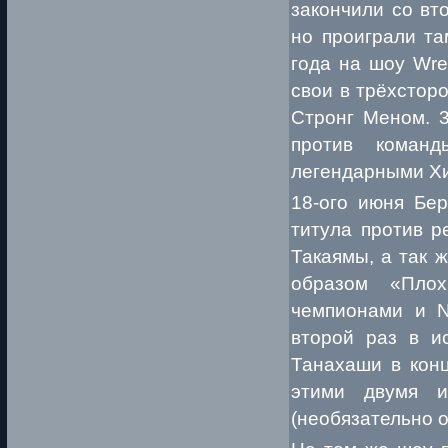
закончили со вт
но проиграли та
года на шоу Wre
свои в трёхстор
Стронг Меном. 3
против команд
легендарными Х
18-ого июня Бе
титула против р
Такаямы, а так 
образом «Пло
чемпионами и N
второй раз в и
Танахаши в конц
этими двумя и
(необязательно 