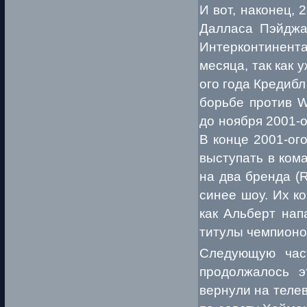
И вот, наконец,
Далласа Пэйджа
Интерконтинен
месяца, так как 
ого года Кредибл
борьбе против W
до ноября 2001-о
В конце 2001-ог
выступать в ком
на два бренда (
синее шоу. Их ко
как Альберт нап
титулы чемпионо
Следующую част
продолжалось э
вернули на теле