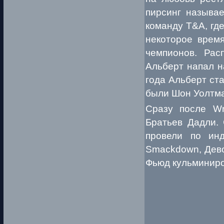
пирсинг называе
команду T&A, гд
некоторое время
чемпионов. Рас
Альберт напал н
года Альберт ста
были Шон Уолтма
Сразу после Wr
Братьев Дадли. 
провели по ин
Smackdown, Дево
Фьюд кульминиров