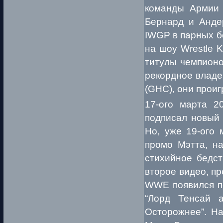
команды Армии 
Бернард и Анде
IWGP в парных бо
на шоу Wrestle 
титулы чемпионо
рекордное владе
(GHC), они проиг
17-ого марта 2
подписал новый 
Но, уже 19-ого
промо Мэтта, на
стихийное бедст
второе видео, п
WWE появился пе
“Лорд Тенсай а
Осторожнее”. На