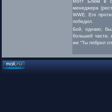
Мэтт Блюм в о
менеджера (рес
WWE. Его против
победил.
Бой, однако, бы
большей части, 
же "Ты побрил сп