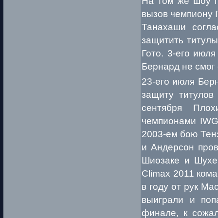
На том же шоу п
вызов чемпиону 
Танахаши согла
защитить титулы
Гото. 3-его июл
Бернард не смог 
23-его июля Бер
защиту титулов
сентября Пло
чемпионами IWG
2003-ем бою Тенз
и Андерсон пров
Шиозаке и Шухе
Climax 2011 ком
в году от рук М
выиграли и поп
финале, к сожа