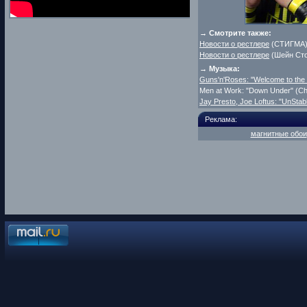
→ Смотрите также:
Новости о рестлере
(СТИГМА)
Новости о рестлере
(Шейн Сто
→ Музыка:
Guns'n'Roses: "Welcome to the 
Men at Work: "Down Under" (C
Jay Presto, Joe Loftus: "UnStab
Реклама:
магнитные обои