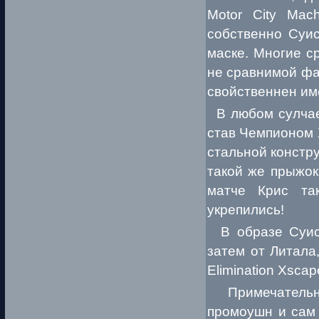
Motor City Ma
собственно Суис
маске. Многие с
не сравнимой фа
свойственнен им
В любом сулчае,
став Чемпионом 
стальной констр
такой же прыжок
матче Крис та
укрепились!
В образе Суиса
затем от Литала
Elimination Xscap
Примечательно
промоушн и сам 