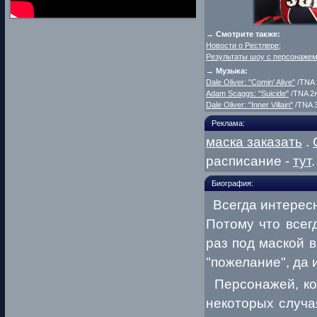
→ Смотрите также:
Новости о Рестлере
;
Результаты шоу с персонаже
→
Музыка:
Dale Oliver: "Comin' Alive"
/TNA 
Adam Scaggs: "Suicide"
/TNA 2я
Dale Oliver: "Inner Villain"
/TNA 3
Реклама:
маска заказать
.
расписание -
тут
.
Биография:
Всегда интересн
Потому что всегд
раз под маской в
"пожелание", да 
Персонажей, кот
некоторых случа