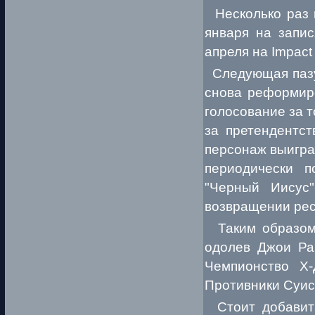
Несколько раз п
января на запис
апреля на Impact
Следующая пазуа
снова реформиро
голосование за т
за претендентст
персонаж выигра
периодически п
"Черный Иисус
возвращении рес
Таким образом 2
одолев Джои Ра
Чемпионство Х-
Противники Суис
Стоит добавить