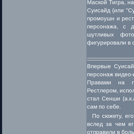
Маской Тигра, на
Суисайд (или "Су
промоушн и рест
персонажа, с д
шутливых фот
фигурировали в 
Впервые Суисай
персонаж видео-и
Правами на пе
Рестлером, испо
стал Сенши (а.к
сам по себе.
По сюжету, его 
вслед за чем ег
отправили в боль