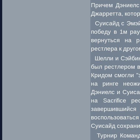
Причем Дэниелс
Джарретта, котор
Суисайд с Эмэйз
победу в 1м ра
вернуться на р
рестлера к друго
Шелли и Сэйбин 
был рестлером в
Кридом смогли "
на ринге неожи
Дэниелс и Суиса
на Sacrifice р
завершившийся 
воспользоваться
Суисайд сохрани
Турнир Команды