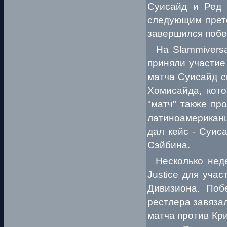
Суисайд и Ред 
следующим прете
завершился побе
На Slammiversar
приняли участие
матча Суисайд с
Хомисайда, кото
"матч" также пр
латиноамерикан
дал кейс - Суис
Сэйбина.
Несколько недел
Justice для учас
Дивизиона. Поб
рестлера завяза
матча против Кр