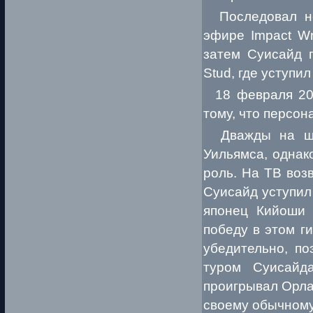
Последовал не 
эфире Impact Wr
затем Суисайд 
Stud, где уступи
18 февраля 201
тому, что персон
Дважды на шоу
Уильямса, однак
роль. На ТВ воз
Суисайд уступил
японец Кийоши 
победу в этом г
убедительно, по
туром Суисайд
проигрывал Орла
своему обычному