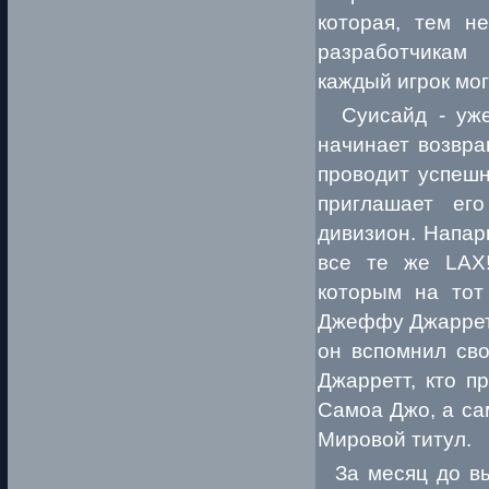
которая, тем н
разработчикам
каждый игрок мо
Суисайд - уже 
начинает возвра
проводит успеш
приглашает ег
дивизион. Напар
все те же LAX!
которым на тот
Джеффу Джарретт
он вспомнил сво
Джарретт, кто п
Самоа Джо, а са
Мировой титул.
За месяц до вых