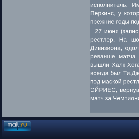
исполнитель. И
Перкинс, у кото
прежние годы под
27 июня (записи
рестлер. На ш
Дивизиона, одол
реванше матча 
вышли Халк Хога
всегда был Ти.Дж
под маской рест
ЭЙРИЕС, вернув
матч за Чемпион