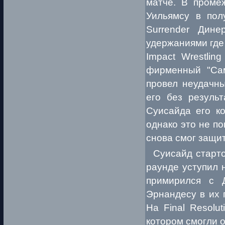
матче. В проме
Уильямсу в по
Surrender Дин
удержаниями где 
Impact Wrestlin
фирменный "Сам
провел неудачны
его без результ
Суисайда его ко
однако это не п
снова смог защит
Суисайд стартов
раунде уступил 
примирился с 
Эрнандесу в их 
На Final Resolu
котором смогли 