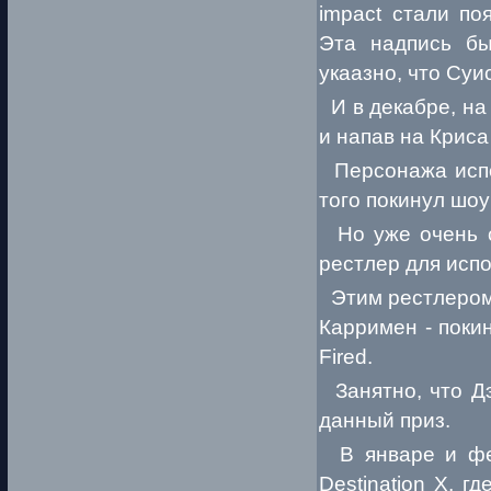
impact стали по
Эта надпись бы
укаазно, что Су
И в декабре, на 
и напав на Крис
Персонажа испол
того покинул шоу
Но уже очень с
рестлер для исп
Этим рестлером 
Карримен - покин
Fired.
Занятно, что Дэ
данный приз.
В январе и фев
Destination X, 