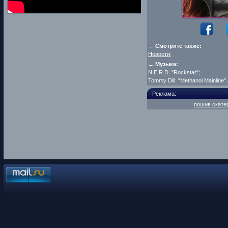
→ Смотрите также:
Новости
;
→ Музыка:
N.E.R.D. "Rockstar";
Tommy Dill: "Methanol Mainline"
Реклама:
пошив скатер