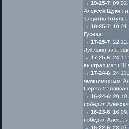
→
19-25-7
: 09.02
Алексей Щукин и
защитив титулы;
→
18-25-7
: 19.0
Гусева;
→
17-25-7
: 22.1
Лукашин заверши
→
17-25-6
: 24.1
выиграл матч "Ша
→
17-24-6
: 24.11
чемпионство
: А
Сержа Салливан
→
16-24-6
: 20.10
победил Алексея
→
16-23-6
: 16.0
победил Алексея
→
16-22-6
: 28.0