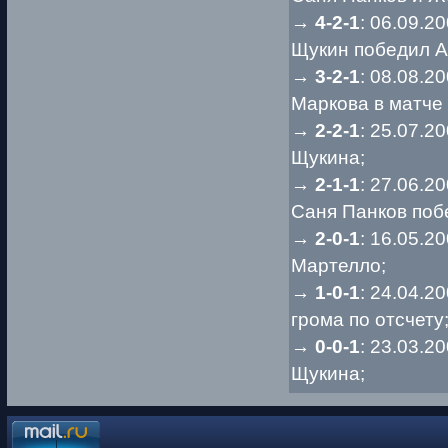
→
4-2-1
: 06.09.2
Щукин победил А
→
3-2-1
: 08.08.2
Маркова в матче
→
2-2-1
: 25.07.2
Щукина;
→
2-1-1
: 27.06.2
Саня Панков поб
→
2-0-1
: 16.05.2
Мартелло;
→
1-0-1
: 24.04.2
грома по отсчету
→
0-0-1
: 23.03.2
Щукина;