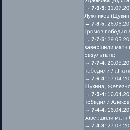
Угрюмова (ч), с
→
7-9-5
: 31.07.2
Лужников (Щукин 
→
7-8-5
: 26.06.2
Громов победил 
→
7-7-5
: 29.05.2
завершили матч 
результата;
→
7-7-4
: 20.05.2
победили ЛаПатк
→
7-6-4
: 17.04.2
Щукина, Железног
→
7-5-4
: 16.04.2
победили Алексе
→
7-4-4
: 16.04.2
завершили матч 
→
7-4-3
: 27.03.2