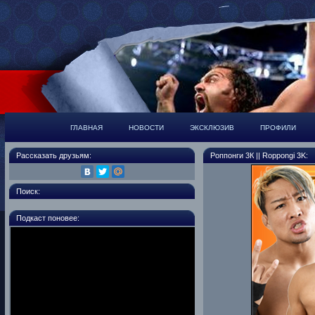
ГЛАВНАЯ
НОВОСТИ
ЭКСКЛЮЗИВ
ПРОФИЛИ
Рассказать друзьям:
Роппонги 3К || Roppongi 3K:
Поиск:
Подкаст поновее: