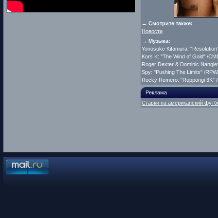
→ Смотрите также:
Новости
→ Музыка:
Yonosuke Kitamura: "Resolution
Kors K: "The Wind of Gold" /CML
Roger Dexter & Dominic Nangle
Spy: "Pushing The Limits" /RPW/
Rocky Romero: "Roppongi 3K" 
Реклама
Ставки на американский футб