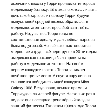
окончанию школы у Торри проявился интерес к
модельному бизнесу. Её мама не хотела лишать
дочь такой карьеры и поэтому Торри, будучи
выпускницей средней школы, обратилась в
модельное агентство с просьбой взять её на
работу. Но, увы, вес Торри тогда не
соответствовал идеалу, и дальнейшая карьера
была под угрозой. Но всё-таки, как говорится,
«терпение и труд – всё перетрут» и к 20-ти годам
американская красавица была принята на
работу в модельное агентство. На своём
первом конкурсе красоты Торри занимает
почётное третье место. А спустя пару лет она
становится победительницей конкурса Miss
Galaxy 1998. Безусловно, немало времени
Торри уделяла и своей фигуре. Несколько раз в
неделю она посещала тренажёрный зал для
занятий фитнесом. Так летом 1998го года Торри