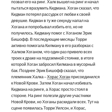
позвал его на ринг. Халк вышел на ринг и начал
пытаться вразумить Кидмана. Хоган сказал, что
Кидман потерял рассудок от любви к своей
девушке. Кидман в ту же секунду напал на
Хогана и попробывал избить его, но не
получилось. Кидману помог с Хоганом Эрик
Бишофф. В последующие месяцы Торри
активно помогала Килману в его разборках с
Халком Хоганом, что один раз привело всех
троих к драке на подзземной стоянке, в итоге
которой Хоган забросил Килмана в мусорный
бак. Позднее Эрик Бишофф сказал, что
племянник Халка –
Хорас Хоган
присоединился
к Новой Крови. Затем Хоган начал избивать
Кидмана на ринге, а Хорас просто стоял в
стороне. На ринг полезли другие участники
Новой Крови, но Хоганы раскидали всех. Тут на
сцене появилась Торри Уилсон, и Хорас,