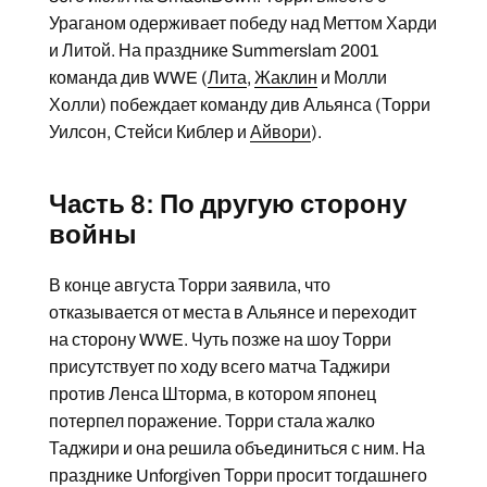
Ураганом одерживает победу над Меттом Харди
и Литой. На празднике Summerslam 2001
команда див WWE (
Лита
,
Жаклин
и Молли
Холли) побеждает команду див Альянса (Торри
Уилсон, Стейси Киблер и
Айвори
).
Часть 8: По другую сторону
войны
В конце августа Торри заявила, что
отказывается от места в Альянсе и переходит
на сторону WWE. Чуть позже на шоу Торри
присутствует по ходу всего матча Таджири
против Ленса Шторма, в котором японец
потерпел поражение. Торри стала жалко
Таджири и она решила объединиться с ним. На
празднике Unforgiven Торри просит тогдашнего