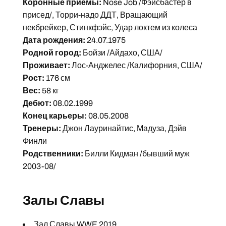
Коронные приёмы:
Nose Job /Фэйсбастер в
присед/, Торри-надо ДДТ, Вращающий
некбрейкер, Стинкфэйс, Удар локтем из колеса
Дата рождения:
24.07.1975
Родной город:
Бойзи /Айдахо, США/
Проживает:
Лос-Анджелес /Калифорния, США/
Рост:
176 см
Вес:
58 кг
Дебют:
08.02.1999
Конец карьеры:
08.05.2008
Тренеры:
Джон Лауринайтис, Мадуза, Дэйв
Финли
Родственники:
Билли Кидман /бывший муж
2003-08/
Залы Славы
Зал Славы WWE 2019