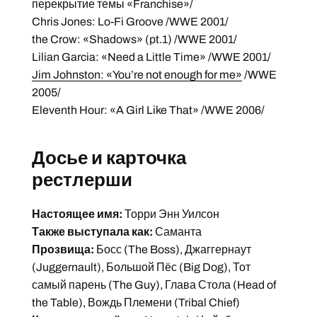
перекрытие темы «Franchise»/
Chris Jones: Lo-Fi Groove /WWE 2001/
the Crow: «Shadows» (pt.1) /WWE 2001/
Lilian Garcia: «Need a Little Time» /WWE 2001/
Jim Johnston: «You’re not enough for me»
/WWE
2005/
Eleventh Hour: «A Girl Like That» /WWE 2006/
Досье и карточка
рестлерши
Настоящее имя:
Торри Энн Уилсон
Также выступала как:
Саманта
Прозвища:
Босс (The Boss), Джаггернаут
(Juggernault), Большой Пёс (Big Dog), Тот
самый парень (The Guy), Глава Стола (Head of
the Table), Вождь Племени (Tribal Chief)