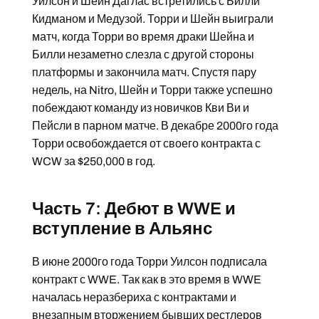
Уилсон и Шейн Даглас встретились с Билли
Кидманом и Медузой. Торри и Шейн выиграли
матч, когда Торри во время драки Шейна и
Билли незаметно слезла с другой стороны
платформы и закончила матч. Спустя пару
недель, на Nitro, Шейн и Торри также успешно
побеждают команду из новичков Кви Ви и
Пейсли в парном матче. В декабре 2000го года
Торри освобождается от своего контракта с
WCW за $250,000 в год.
Часть 7: Дебют в WWE и
вступление в Альянс
В июне 2000го года Торри Уилсон подписала
контракт с WWE. Так как в это время в WWE
началась неразбериха с контрактами и
внезапным вторжением бывших рестлеров