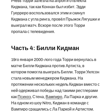
Press Торри залезла на апрон и отвлекла
Кидмана, так как Коннан был избит. Эдди
Гуерреро воспользовался этим и скинул
Кидмана с угла ринга, провёл Прыжок Лягушки и
выиграл матч. Вскоре после этого Торри
пропала с телевидения.
Часть 4: Билли Кидман
19го января 2000-лого года Торри вернулась в
матче Билли Кидмана против Артиста, в
котором помогла выиграть Билли. Торри Уилсон
стала новым менеджером Кидмана. На
протяжении нескольких недель Кидман вместо с
ней одерживал победы над такими рестлерами
как
Психоз
, Стена,
Вампиро
, Ла Парка и другие.
На одном из шоу Nitro, Кидман в команде с
Вампиро
сращились с Ла Паркой и Артистом.