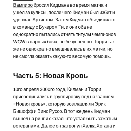
Вампиро
бросил Кидмана во время матча и
ушёл за кулисы, после чего Кидман был избит и
удержан Артистом. Затем Кидман объединился
в команду с Букером Ти, и они оба не
однократно пытались отнять титулы чемпионов
WCW в парных боях, но безуспешно. Торри так
же не однократно вмешивалась в их матчи, но
не смогла оказать какую-то весомую помощь.
Часть 5: Новая Кровь
10го апреля 2000го года, Килман и Торри
присоединились в группировку под названием
«Новая кровь», которую возглавляли Эрик
Бишофф и
Винс Руссо
. В тот же день Кидман
вышел на ринг и сказал, что устал быть зажатым
ветеранами. Далее он затронул Халка Хогана и