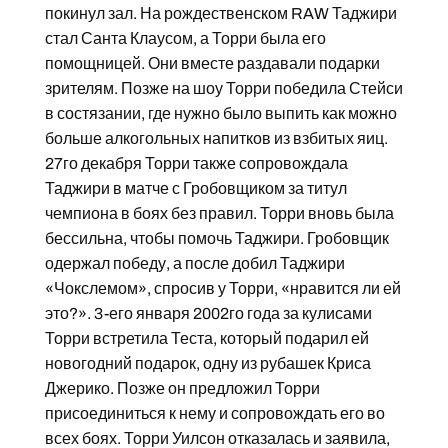
покинул зал. На рождественском RAW Таджири
стал Санта Клаусом, а Торри была его
помощницей. Они вместе раздавали подарки
зрителям. Позже на шоу Торри победила Стейси
в состязании, где нужно было выпить как можно
больше алкогольных напитков из взбитых яиц.
27го декабря Торри также сопровождала
Таджири в матче с Гробовщиком за титул
чемпиона в боях без правил. Торри вновь была
бессильна, чтобы помочь Таджири. Гробовщик
одержал победу, а после добил Таджири
«Чокслемом», спросив у Торри, «нравится ли ей
это?». 3-его января 2002го года за кулисами
Торри встретила Теста, который подарил ей
новогодний подарок, одну из рубашек Криса
Джерико. Позже он предложил Торри
присоединиться к нему и сопровождать его во
всех боях. Торри Уилсон отказалась и заявила,