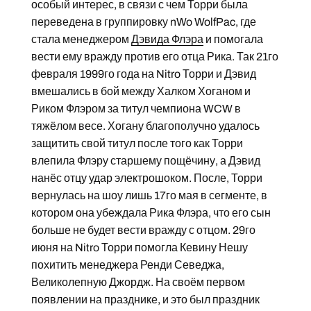
особый интерес, в связи с чем Торри была
переведена в группировку nWo WolfPac, где
стала менеджером
Дэвида Флэра
и помогала
вести ему вражду против его отца Рика. Так 21го
февраля 1999го года на Nitro Торри и Дэвид
вмешались в бой между Халком Хоганом и
Риком Флэром за титул чемпиона WCW в
тяжёлом весе. Хогану благополучно удалось
защитить свой титул после того как Торри
влепила Флэру старшему пощёчину, а Дэвид
нанёс отцу удар электрошоком. После, Торри
вернулась на шоу лишь 17го мая в сегменте, в
котором она убеждала Рика Флэра, что его сын
больше не будет вести вражду с отцом. 29го
июня на Nitro Торри помогла Кевину Нешу
похитить менеджера Ренди Севеджа,
Великолепную Джордж. На своём первом
появлении на празднике, и это был праздник