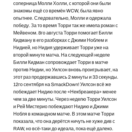
соперница Молли Холли, с которой они были
знакомы ещё со времён WCW, была явно
опытнее. Следовательно, Молли и одержала
победу. За то время Торри так же имела роман с
Мейвеном. 8го августа Торри помогает Билли
Кидману в его разборках с Джими Ноблем и
Нидией, но Нидия удерживает Торри уже на
второй минуте матча. На следующей неделе
Билли Кидман сопровождает Торри в матче
против Нидии, но Уилсон вновь проигрывает, на
этот раз продержавшись 2 минуты и 33 секунды.
12го сентября на SmackDown! Уилсон всё же
побеждает Нидию после «Некбреакера» менее
чем за две минуты. Через неделю Торри Уилсон
и Рей Мистерио побеждают Нидию и Джими
Нобля в командном матче. В этом матче Торри
показала, что она дерётся ничуть не хуже див с
RAW, но всё-таки до идеала, пока ещё далеко.