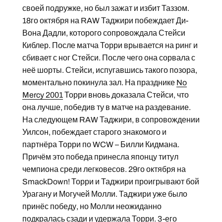
своей подружке, но был зажат и избит Таззом.
18го октября на RAW Таджири побеждает Ди-
Вона Дадли, которого сопровождала Стейси
Киблер. После матча Торри врывается на ринг и
сбивает с ног Стейси. После чего она сорвала с
неё шорты. Стейси, испугавшись такого позора,
моментально покинула зал. На празднике
No
Mercy 2001
Торри вновь доказала Стейси, что
она лучше, победив ту в матче на раздевание.
На следующем RAW Таджири, в сопровождении
Уилсон, побеждает старого знакомого и
партнёра Торри по WCW – Билли Кидмана.
Причём это победа принесла японцу титул
чемпиона среди легковесов. 29го октября на
SmackDown! Торри и Таджири проигрывают бой
Урагану и Могучей Молли. Таджири уже было
принёс победу, но Молли неожиданно
подкралась сзади и удержала Торри. 3-его