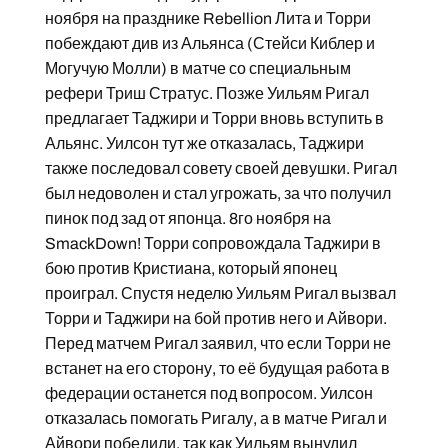
ноября на празднике Rebellion Лита и Торри
побеждают див из Альянса (Стейси Киблер и
Могучую Молли) в матче со специальным
рефери Триш Стратус. Позже Уильям Ригал
предлагает Таджири и Торри вновь вступить в
Альянс. Уилсон тут же отказалась, Таджири
также последовал совету своей девушки. Ригал
был недоволен и стал угрожать, за что получил
пинок под зад от японца. 8го ноября на
SmackDown! Торри сопровождала Таджири в
бою против Кристиана, который японец
проиграл. Спустя неделю Уильям Ригал вызвал
Торри и Таджири на бой против него и Айвори.
Перед матчем Ригал заявил, что если Торри не
встанет на его сторону, то её будущая работа в
федерации останется под вопросом. Уилсон
отказалась помогать Ригалу, а в матче Ригал и
Айвори победили, так как Уильям вынудил