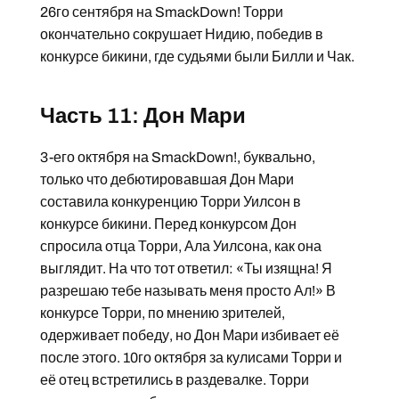
26го сентября на SmackDown! Торри
окончательно сокрушает Нидию, победив в
конкурсе бикини, где судьями были Билли и Чак.
Часть 11: Дон Мари
3-его октября на SmackDown!, буквально,
только что дебютировавшая Дон Мари
составила конкуренцию Торри Уилсон в
конкурсе бикини. Перед конкурсом Дон
спросила отца Торри, Ала Уилсона, как она
выглядит. На что тот ответил: «Ты изящна! Я
разрешаю тебе называть меня просто Ал!» В
конкурсе Торри, по мнению зрителей,
одерживает победу, но Дон Мари избивает её
после этого. 10го октября за кулисами Торри и
её отец встретились в раздевалке. Торри