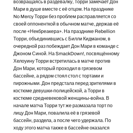
возвращаясь в раздевалку, Торри замечает Дон
Мари в душе вместе с её отцом. На празднике
No Mercy Торри без проблем расправляется со
своей оппоненткой в обычном матче, держав её
после «Некбреакера». На празднике Rebellion
Торри, объединившись с Билли Кидманом, в
очередной раз побеждает Дон Мари в команде с
Джоном Синой. На SmackDown!, посвящённому
Хелоуину Торри встретилась в матче против
Дон Мари, который проходил в грязевом
бассейне, а рядом стоял стол с тортами и
пирожными. Дон предстала перед зрителями в
костюме девушки-полицейской, а Торри в
костюме средневековой женщины-война. В
начале матча Торри тут же размазала торт по
лицу Дон Мари, повалила её в грязевой
бассейн, раздела, а после чего удержала. По
ходу этого матча также в бассейне оказался