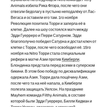
Animals избила Рика Флэра, после чего они
отвезли бедолагу в пустыню неподалёку от Лас-
Вегаса и оставили его там. 1го ноября
Революция похитила Торри и заперла её в
клетке. Далее на шоу состоялся матч между
Эдди Гуерреро и Перри Сатурном. Эдди
благополучно победил Сатурна и достал ключ от
клетки с Торри, после чего освободил её. 15го
ноября на Nitro Торри стала специальным
рефери в матче Азии против
Кимберли
.
Блондинка предстала перед всеми в суперском
бикини. В этом бою победу по дисквалификации
одержала Азия. Торри дала пощёчину Азии,
после чего та на неё напала, а Кимберли
полезла защищать Уилсон. На празднике
Mayhem команда Filthy Animals, в составе
которой были Эдди Гуерреро, Билли Кидман и