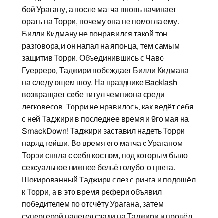
бой Урагану, а после матча вновь начинает
орать на Торри, почему она не помогла ему.
Билли Кидману не понравился такой тон
разговора,и он напал на японца, тем самым
защитив Торри. Объединившись с Чаво
Гуерреро, Таджири побеждает Билли Кидмана
на следующем шоу. На празднике Backlash
возвращает себе титул чемпиона среди
легковесов. Торри не нравилось, как ведёт себя
с ней Таджири в последнее время и 9го мая на
SmackDown! Таджири заставил надеть Торри
наряд гейши. Во время его матча с Ураганом
Торри сняла с себя костюм, под которым было
сексуальное нижнее бельё голубого цвета.
Шокированный Таджири слез с ринга и подошёл
к Торри, а в это время рефери объявил
победителем по отсчёту Урагана, затем
супергерой налетел сзади на Таджири и провёл