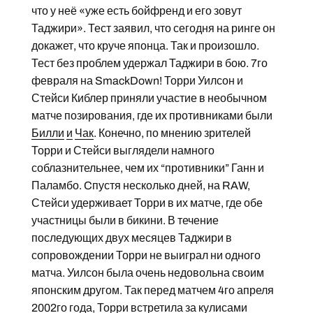
что у неё «уже есть бойфренд и его зовут
Таджири». Тест заявил, что сегодня на ринге он
докажет, что круче японца. Так и произошло.
Тест без проблем удержал Таджири в бою. 7го
февраля на SmackDown! Торри Уилсон и
Стейси Киблер приняли участие в необычном
матче позирования, где их противниками были
Билли
и
Чак
. Конечно, по мнению зрителей
Торри и Стейси выглядели намного
соблазнительнее, чем их “противники” Ганн и
Паламбо. Cпустя несколько дней, на RAW,
Стейси удерживает Торри в их матче, где обе
участницы были в бикини. В течение
последующих двух месяцев Таджири в
сопровождении Торри не выиграл ни одного
матча. Уилсон была очень недовольна своим
японским другом. Так перед матчем 4го апреля
2002го года, Торри встретила за кулисами