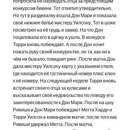
попросила не наблюдать отца за предстоящим
конкурсом бикини. Тот ответил утвердительно.
Но тут в раздевалку вошла Дон Мари и показала
своё нижнее бельё мистеру Уилсону. Тот в шоке
посмотрел на её грудь и замер. На что Дон
поцеловала его в щёчку и ушла. В конкурсе
Торри вновь побеждает. А после Дон хочет
пожать руку своей конкурентке, но та, как ни в
чём ни бывало, покидает ринг. После матча Дон
дала мистеру Уилсону карту с указанием отеля,
где находится её гостиничный номер плюс ключ
к её номеру. На следующей неделе Торри вновь
встречает своего отца за кулисами и
высказывает своё недовольство по поводу его
заинтересованности к Дон Мари. После на шоу
Рикиши и Дон Мари побеждают Метта Харди и
Торри Уилсон в командном матче, после того как
Рикиши удержал Метта. После матча,