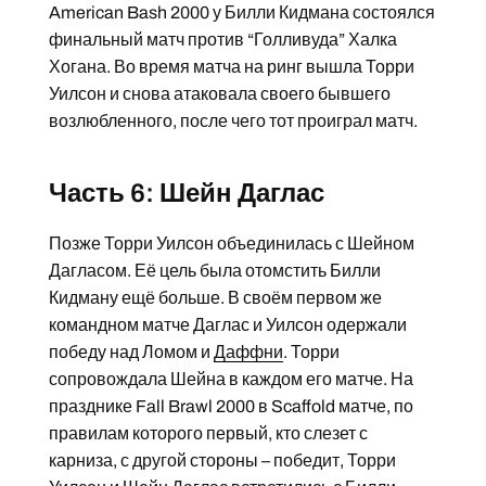
American Bash 2000 у Билли Кидмана состоялся
финальный матч против “Голливуда” Халка
Хогана. Во время матча на ринг вышла Торри
Уилсон и снова атаковала своего бывшего
возлюбленного, после чего тот проиграл матч.
Часть 6: Шейн Даглас
Позже Торри Уилсон объединилась с Шейном
Дагласом. Её цель была отомстить Билли
Кидману ещё больше. В своём первом же
командном матче Даглас и Уилсон одержали
победу над Ломом и
Даффни
. Торри
сопровождала Шейна в каждом его матче. На
празднике Fall Brawl 2000 в Scaffold матче, по
правилам которого первый, кто слезет с
карниза, с другой стороны – победит, Торри