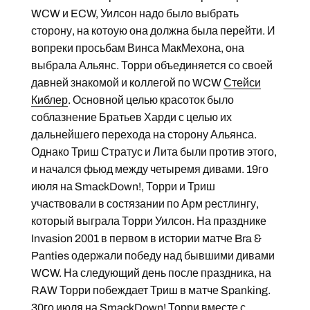
WCW и ECW, Уилсон надо было выбрать
сторону, на котоую она должна была перейти. И
вопреки просьбам Винса МакМехона, она
выбрала Альянс. Торри объединяется со своей
давней знакомой и коллегой по WCW
Стейси
Киблер
. Основной целью красоток было
соблазнение Братьев Харди с целью их
дальнейшего перехода на сторону Альянса.
Однако Триш Стратус и Лита были против этого,
и начался фьюд между четыремя дивами. 19го
июля на SmackDown!, Торри и Триш
участвовали в состязании по Арм рестлингу,
который выграла Торри Уилсон. На празднике
Invasion 2001 в первом в истории матче Bra &
Panties одержали победу над бывшими дивами
WCW. На следующий день после праздника, на
RAW Торри побеждает Триш в матче Spanking.
30го июля на SmackDown! Торри вместе с