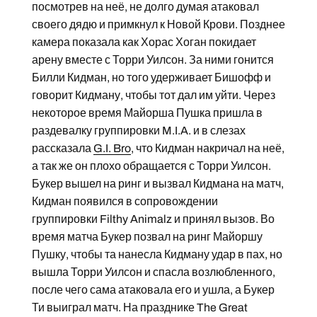
посмотрев на неё, не долго думая атаковал
своего дядю и примкнул к Новой Крови. Позднее
камера показала как Хорас Хоган покидает
арену вместе с Торри Уилсон. За ними гонится
Билли Кидман, но того удерживает Бишофф и
говорит Кидману, чтобы тот дал им уйти. Через
некоторое время Майорша Пушка пришла в
раздевалку группировки M.I.A. и в слезах
рассказала
G.I. Bro
, что Кидман накричал на неё,
а так же он плохо обращается с Торри Уилсон.
Букер вышел на ринг и вызвал Кидмана на матч,
Кидман появился в сопровождении
группировки Filthy Animalz и принял вызов. Во
время матча Букер позвал на ринг Майоршу
Пушку, чтобы та нанесла Кидману удар в пах, но
вышла Торри Уилсон и спасла возлюбленного,
после чего сама атаковала его и ушла, а Букер
Ти выиграл матч. На празднике The Great