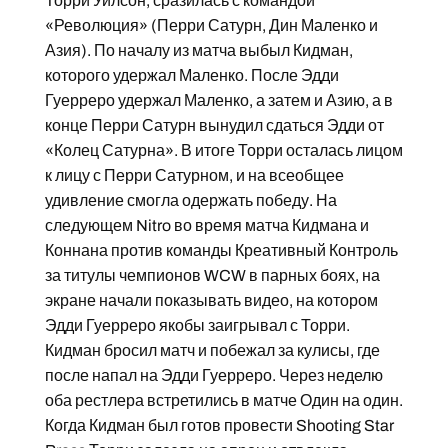
Торри Уилсон, сразилась с командой
«Революция» (Перри Сатурн, Дин Маленко и
Азия). По началу из матча выбыл Кидман,
которого удержал Маленко. После Эдди
Гуерреро удержал Маленко, а затем и Азию, а в
конце Перри Сатурн вынудил сдаться Эдди от
«Колец Сатурна». В итоге Торри осталась лицом
к лицу с Перри Сатурном, и на всеобщее
удивление смогла одержать победу. На
следующем Nitro во время матча Кидмана и
Коннана против команды Креативный Контроль
за титулы чемпионов WCW в парных боях, на
экране начали показывать видео, на котором
Эдди Гуерреро якобы заигрывал с Торри.
Кидман бросил матч и побежал за кулисы, где
после напал на Эдди Гуерреро. Через неделю
оба рестлера встретились в матче Один на один.
Когда Кидман был готов провести Shooting Star