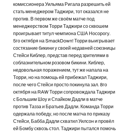
комиссионера Уильяма Ригала разрешить ей
стать менеджером Таджири, тот оказался не
против. В первом же своём матче под
менеджерством Торри Таджири со сквошем
проигрывает титул чемпиона США Носорогу.
5го октября на SmackDown! Торри выигрывает
состязание бикини у своей недавней союзницы
Стейси Киблер, представ перед зрителями в
соблазнительном розовом бикини. Киблер,
недовольная поражением, тут же напала на
Торри, но на помощь ей прибежал Таджири,
после чего Стейси просто покинула зал. 8го
октября на RAW Торри сопровождала Таджири
с Большим Шоу и Спайком Дадли в матче
против Тазза и Братьев Дадли. Команда Торри
одержала победу, но после матча по приказу
Стейси, Бабба Дадли схватил Уилсон и провёл
ей Бомбу сквозь стол. Таджири пытался помочь