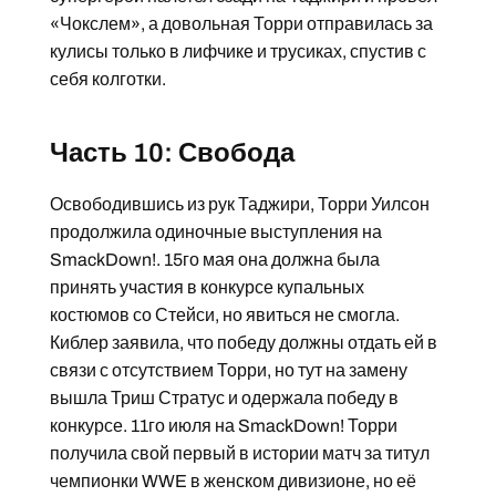
«Чокслем», а довольная Торри отправилась за
кулисы только в лифчике и трусиках, спустив с
себя колготки.
Часть 10: Свобода
Освободившись из рук Таджири, Торри Уилсон
продолжила одиночные выступления на
SmackDown!. 15го мая она должна была
принять участия в конкурсе купальных
костюмов со Стейси, но явиться не смогла.
Киблер заявила, что победу должны отдать ей в
связи с отсутствием Торри, но тут на замену
вышла Триш Стратус и одержала победу в
конкурсе. 11го июля на SmackDown! Торри
получила свой первый в истории матч за титул
чемпионки WWE в женском дивизионе, но её