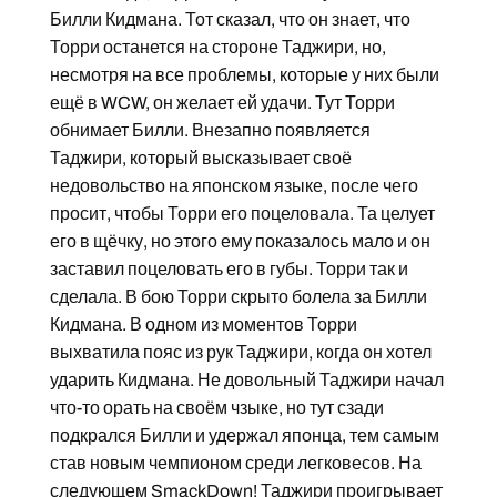
Билли Кидмана. Тот сказал, что он знает, что
Торри останется на стороне Таджири, но,
несмотря на все проблемы, которые у них были
ещё в WCW, он желает ей удачи. Тут Торри
обнимает Билли. Внезапно появляется
Таджири, который высказывает своё
недовольство на японском языке, после чего
просит, чтобы Торри его поцеловала. Та целует
его в щёчку, но этого ему показалось мало и он
заставил поцеловать его в губы. Торри так и
сделала. В бою Торри скрыто болела за Билли
Кидмана. В одном из моментов Торри
выхватила пояс из рук Таджири, когда он хотел
ударить Кидмана. Не довольный Таджири начал
что-то орать на своём чзыке, но тут сзади
подкрался Билли и удержал японца, тем самым
став новым чемпионом среди легковесов. На
следующем SmackDown! Таджири проигрывает