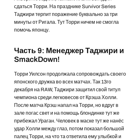
сдаться Торри. На празднике Survivor Series
Таджири терпит поражение буквально за три
минуты от Ригала. Тут Торри ничем не смогла
помочь японцу.
Часть 9: Менеджер Таджири и
SmackDown!
Торри Уилсон продолжала сопровождать своего
японского дружка во всех матчах. Так 13го
декабря на RAW, Таджири защитил свой титул
чемпиона среди легковесов от Крэша Холли.
После матча Крэш напал на Торри, но вдруг в
зале погас свет и на помощь блондинке тут же
прибежал Ураган. Человек в маске тут же нанёс
удар Холли между глаз, потом показал большой
палец Торри, на что та ответила ему улыбкой и