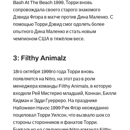
Bash At The Beach 1999, Торри вновь
сопровождала своего старого знакомого
Дэвида Флэра в матче против Дина Маленко. С
помощью Торри Дэвид смог одолеть более
опытного Дина Маленко и стать новым
чемпионом США в тяжёлом весе.
3: Filthy Animalz
18го октября 1999го года Торри вновь
появляется на Nitro, на этот раз в роли
менеджера команды Filthy Animals, в которую
входили Рей Мистерио младший, Коннан, Билли
Кидман и Эдди Гуерреро. На празднике
Halloween Havoc 1999 Рик Флэр неожиданно
поцеловал Торри Уилсон, что вызвало шок со
стороны сторонников и фанатов Торри.
Буквально на следующем Nitro команда Filthy