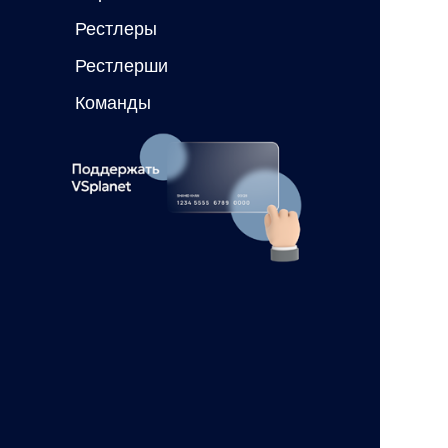
Рестлеры
Рестлерши
Команды