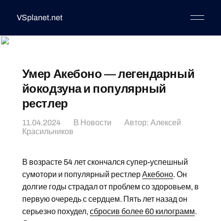
VSplanet.net
Умер Акебоно — легендарный
йокодзуна и популярный
рестлер
11.04.2024
В
Новости
Автор:
Алексей
Красильников
В возрасте 54 лет скончался супер-успешный
сумотори и популярный рестлер
Акебоно
. Он
долгие годы страдал от проблем со здоровьем, в
первую очередь с сердцем. Пять лет назад он
серьезно похудел,
сбросив более 60 килограмм
.