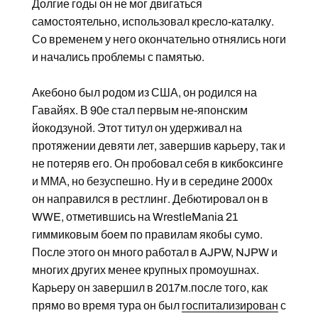
Долгие годы он не мог двигаться
самостоятельно, использовал кресло-каталку.
Со временем у него окончательно отнялись ноги
и начались проблемы с памятью.
Акебоно был родом из США, он родился на
Гавайях. В 90е стал первым не-японским
йокодзуной. Этот титул он удерживал на
протяжении девяти лет, завершив карьеру, так и
не потеряв его. Он пробовал себя в кикбоксинге
и ММА, но безуспешно. Ну и в середине 2000х
он направился в рестлинг. Дебютировал он в
WWE, отметившись на WrestleMania 21
гиммиковым боем по правилам якобы сумо.
После этого он много работал в AJPW, NJPW и
многих других менее крупных промоушнах.
Карьеру он завершил в 2017м.после того, как
прямо во время тура он был
госпитализирован
с