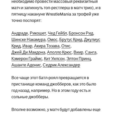
необходимо провести массовый реквизитный
матч и запихнуть топ-рестлерш в матч трио), и в
пятницу накануне WrestleMania за трофей уже
точно поспорят:
Андраде
,
Рикошет
,
Чед Гейбл
,
Бронсон Рид
,
Шинске Накамура
,
Омос
,
Брутус Крид
,
Джулиус
Крид
,
Ивар
,
Акира Тозава
,
Отис
,
Джей.Ди.Макдона
,
Аполло Крюс
,
Виир
,
Санга
,
Кэмерон Граймс
,
Кит Уилсон
,
Элтон Принц
,
Ашанте Адонис
,
Седрик Александер
Все чаще этот батл-роял превращается в
пристанище команд джобберов, как это было
год назад, например. Но в этом году есть и
сольные джобберы.
Вполне возможно, у матч будут добавлены еще