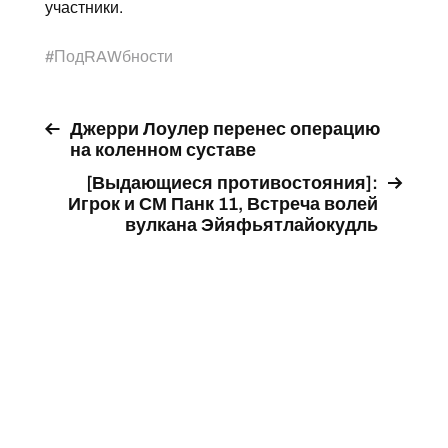
участники.
#
ПодRAWбности
Джерри Лоулер перенес операцию
на коленном суставе
[Выдающиеся противостояния]:
Игрок и СМ Панк 11, Встреча волей
вулкана Эйяфьятлайокудль