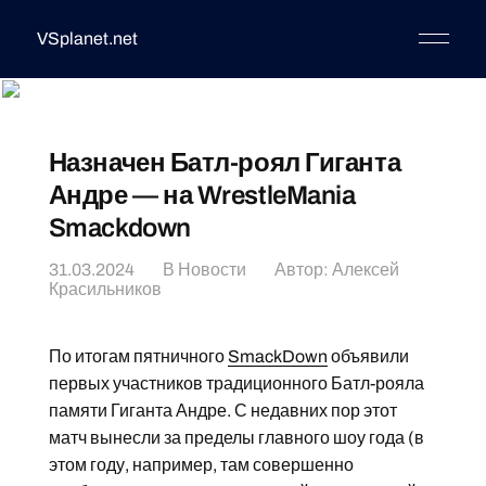
VSplanet.net
Назначен Батл-роял Гиганта
Андре — на WrestleMania
Smackdown
31.03.2024
В
Новости
Автор:
Алексей
Красильников
По итогам пятничного
SmackDown
объявили
первых участников традиционного Батл-рояла
памяти Гиганта Андре. С недавних пор этот
матч вынесли за пределы главного шоу года (в
этом году, например, там совершенно