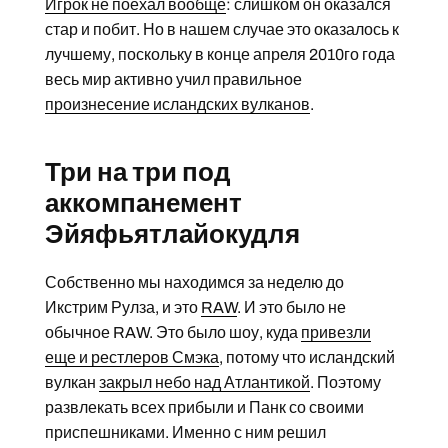
Игрок не поехал вообще
: слишком он оказался
стар и побит. Но в нашем случае это оказалось к
лучшему, поскольку в конце апреля 2010го года
весь мир активно учил правильное
произнесение исландских вулканов
.
Три на три под
аккомпанемент
Эйяфьятлайокудля
Собственно мы находимся за неделю до
Икстрим Рулза, и это
RAW
. И это было не
обычное RAW. Это было шоу, куда
привезли
еще и рестлеров Смэка
, потому что исландский
вулкан
закрыл небо над Атлантикой
. Поэтому
развлекать всех прибыли и Панк со своими
приспешниками. Именно с ним решил