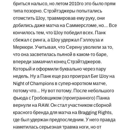
бриться налысо, но летом 2010го это было прям
типа позорно. Стрэйтэджеры попытались
отомстить Шоу, травмировав ему руку, они
добились даже матча на Саммерслэме, но… Все
кончилось тем, что Шоу победил всех. Панк
сбежал с ринга, а Шоу удержал Гэллоуза и
Меркюри. Учитывая, что Серену уволили за то,
что она засветилась пьяной в каком-то баре,
впереди замаячил конец Стрэйтэджеров.
Который и оформили буквально через пару
недель. Ну а Панк еще раз проиграл Биг Шоу на
Night of Champions в супер-коротком матче,
потому что… Ну вот потому. После небольшого
фьюда с Гробовщиком (проигранного) Панка
вернули на RAW. Он стал участником сборной
красного бренда для матча на Bragging Rights,
где был удержан предпоследним. У него правда
наметилась серьезная травма ноги, но от