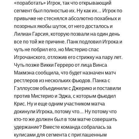
«поработать» Игрок, так что открывающий
сегмент был полностью их. Ну как их… Игрок по
привычке не стеснялся абсолютно похабных и
позорных якобы шуток, от него досталось и
Лилиан Гарсия, которую позвали на один день
все по той же причине. Панк подловил Игрока и
чуть не побрил его, но Мистерио спас
Игрочанского, отложив его стрижку на пару лет.
Чуть позже Викки Герреро от лица Винса
Макмэна сообщила, что будет назначен матч
рестлеров из нескольких фьюдов. Панка с
Гэллоусом объединили с Джерико и поставили
против Мистерио и Эджа, с которым фьюдил
Крис. Ну и еще одним участником матча
докинули Игрока, потому что… Ну потому что
кто-то же должен был в том матче совершить
удержание? Вместе команда собралась за
кулисами для сегмента с приглашенным