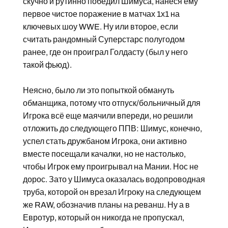
скучно и рутинно победил Шимуса, нанеся ему
первое чистое поражение в матчах 1х1 на
ключевых шоу WWE. Ну или второе, если
считать рандомный Суперстарс полугодом
ранее, где он проиграл Голдасту (был у него
такой фьюд).
Неясно, было ли это попыткой обмануть
обманщика, потому что отпуск/больничный для
Игрока всё еще маячили впереди, но решили
отложить до следующего ППВ: Шимус, конечно,
успел стать дружбаном Игрока, они активно
вместе посещали качалки, но не настолько,
чтобы Игрок ему проигрывал на Мании. Нос не
дорос. Зато у Шимуса оказалась водопроводная
труба, которой он врезал Игроку на следующем
же RAW, обозначив планы на реванш. Ну а в
Евротур, который он никогда не пропускал,