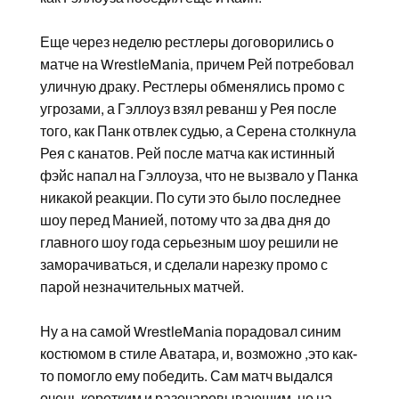
Еще через неделю рестлеры договорились о
матче на WrestleMania, причем Рей потребовал
уличную драку. Рестлеры обменялись промо с
угрозами, а Гэллоуз взял реванш у Рея после
того, как Панк отвлек судью, а Серена столкнула
Рея с канатов. Рей после матча как истинный
фэйс напал на Гэллоуза, что не вызвало у Панка
никакой реакции. По сути это было последнее
шоу перед Манией, потому что за два дня до
главного шоу года серьезным шоу решили не
заморачиваться, и сделали нарезку промо с
парой незначительных матчей.
Ну а на самой WrestleMania порадовал синим
костюмом в стиле Аватара, и, возможно ,это как-
то помогло ему победить. Сам матч выдался
очень коротким и разочаровывающим, но на