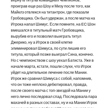
вернуть титулы командных чемпионов,
проиграв еще раз Шоу и Мизу после того, как
Майклз отвлекся на титантрон, где показали
Гробовщика. Он был удержан, а после матча на
Игрока напал Шимус. Если помните, на EC Шон
вмешался в титульный матч Гробовщика,
вырубив его и позволил выиграть титул
Джерико, ну а Игрок в своей клетке
элиминировал Шимуса, по сути лишив его
титула, который позже выиграл Сина, конечно.
Но с чемпионством с шоу уехал Батиста. Уже в
начале марта, кстати, пошли слухи, что Игрок
уйдет на длительное лечение после Мании.
Игрок же сравнил Шимуса с собой, напомнив,
что он тоже неплохо дебютировал, правда,
после своего матча с топ-звездой на Мании у
него лично последовал спад. Последовала пара
махачей в разных составах, ну и на Мании Игрок