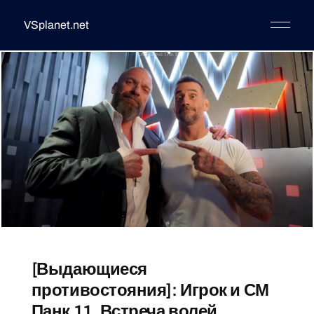
VSplanet.net
[Выдающиеся
противостояния]: Игрок и СМ
Панк 11, Встреча волей