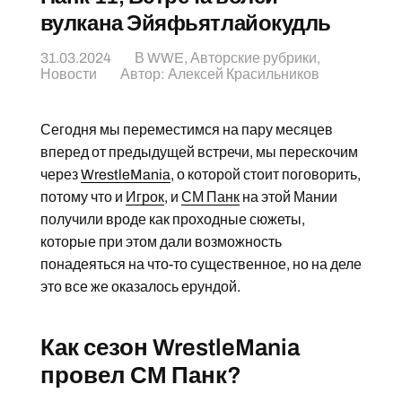
вулкана Эйяфьятлайокудль
31.03.2024
В
WWE
,
Авторские рубрики
,
Новости
Автор:
Алексей Красильников
Сегодня мы переместимся на пару месяцев
вперед от предыдущей встречи, мы перескочим
через
WrestleMania
, о которой стоит поговорить,
потому что и
Игрок
, и
СМ Панк
на этой Мании
получили вроде как проходные сюжеты,
которые при этом дали возможность
понадеяться на что-то существенное, но на деле
это все же оказалось ерундой.
Как сезон WrestleMania
провел СМ Панк?