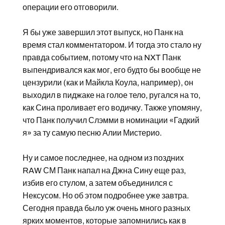
операции его отговорили.
Я бы уже завершил этот выпуск, но Панк на
время стал комментатором. И тогда это стало ну
правда событием, потому что на NXT Панк
выпендривался как мог, его будто бы вообще не
цензурили (как и Майкла Коула, например), он
выходил в пиджаке на голое тело, ругался на то,
как Сина проливает его водичку. Также упомяну,
что Панк получил Слэмми в номинации «Гадкий
я» за ту самую песню Алии Мистерио.
Ну и самое последнее, на одном из поздних
RAW СМ Панк напал на Джна Сину еще раз,
избив его стулом, а затем объединился с
Нексусом. Но об этом подробнее уже завтра.
Сегодня правда было уж очень много разных
ярких моментов, которые запомнились как в