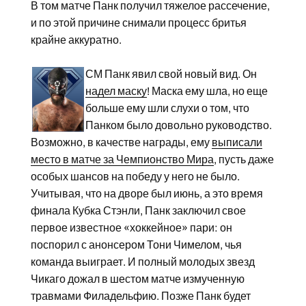
В том матче Панк получил тяжелое рассечение,
и по этой причине снимали процесс бритья
крайне аккуратно.
СМ Панк явил свой новый вид. Он
надел маску
! Маска ему шла, но еще
больше ему шли слухи о том, что
Панком было довольно руководство.
Возможно, в качестве награды, ему
выписали
место в матче за Чемпионство Мира
, пусть даже
особых шансов на победу у него не было.
Учитывая, что на дворе был июнь, а это время
финала Кубка Стэнли, Панк заключил свое
первое известное «хоккейное» пари: он
поспорил с анонсером Тони Чимелом, чья
команда выиграет. И полный молодых звезд
Чикаго дожал в шестом матче измученную
травмами Филадельфию. Позже Панк будет