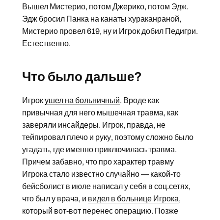
Вышел Мистерио, потом Джерико, потом Эдж.
Эдж бросил Панка на канаты хураканраной,
Мистерио провел 619, ну и Игрок добил Педигри.
Естественно.
Что было дальше?
Игрок
ушел на больничный
. Вроде как
привычная для него мышечная травма, как
заверяли инсайдеры. Игрок, правда, не
тейпировал плечо и руку, поэтому сложно было
угадать, где именно приключилась травма.
Причем забавно, что про характер травму
Игрока стало известно случайно — какой-то
бейсболист в июле написал у себя в соц.сетях,
что был у врача, и
видел в больнице Игрока
,
который вот-вот перенес операцию. Позже