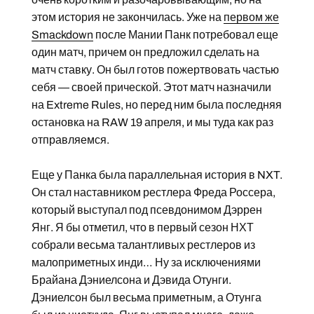
этом история не закончилась. Уже на
первом же
Smackdown
после Мании Панк потребовал еще
один матч, причем он предложил сделать на
матч ставку. Он был готов пожертвовать частью
себя — своей прической. Этот матч назначили
на Extreme Rules, но перед ним была последняя
остановка на RAW 19 апреля, и мы туда как раз
отправляемся.
Еще у Панка была параллельная история в NXT.
Он стал наставником рестлера Фреда Россера,
который выступал под псевдонимом Дэррен
Янг. Я бы отметил, что в первый сезон НХТ
собрали весьма талантливых рестлеров из
малоприметных инди… Ну за исключениями
Брайана Дэниелсона и Дэвида Отунги.
Дэниелсон был весьма приметным, а Отунга