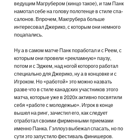
ведущим Магрубером (кинцо такое), и там Панк
намотал себе на голову полотенце в стиле спа-
салонов. Впрочем, Макгрубера больше
интересовал Джерико, с которым они немного
поцапались.
Ну а в самом матче Панк поработал и с Реем, с
которым они провели «рекламную» паузу,
потом и с Эджем, над ногой которого работал
специально для Джерико, ну а в концовке и с
Игроком. Но «работой» это можно назвать
разве что в стиле канадских участников этого
матча, которые уже в 2020х активно посвятили
себя «работе с молодежью». Игрок в конце
вышел на ринг, зачистил его, как следует
отработал своими фирменными приемами
именно Панка. Гэллоуз выбежал спасать, но по
сути это запустило фестиваль финишеров.