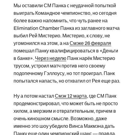
Мы оставили СМ Панка с неудачной попыткой
выиграть Командное чемпионство, но сегодня
более важно напомнить, что чуть ранее на
Elimination Chamber Панка из заглавного матча
выбил Рей Мистерио. Мистерио, к слову, не
угомонился на этом, а на
Смэке 26 февраля
помешал Панку квалифицироваться в «Деньги
в банке».
Через неделю
Панк нарёк Мистерио
трусом, устроил матч против него своему
подопечному Гэллоусу, но тот проиграл. Панк
попытался напасть, но отхватил от Рея еще раз.
Ну а потом настал
Смэк 12 марта
, где СМ Панк
продемонстрировал, что может быть не просто
хилом, а мерзким и отвратительным, причем в
очень киношном смысле. Возможно, даже
именно это шоу убедило Винса Макмэна дать
Панку еще один чемпионский шанс — правда,