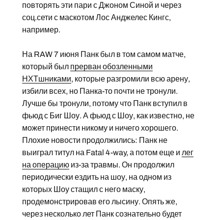
повторять эти пари с Джоном Синой и через
соц.сети с маскотом Лос Анджелес Кингс,
например.
На RAW 7 июня Панк был в том самом матче,
который был
прерван обозленными
НХТшниками
, которые разгромили всю арену,
избили всех, но Панка-то почти не тронули.
Лучше бы тронули, потому что Панк вступил в
фьюд с Биг Шоу. А фьюд с Шоу, как известно, не
может принести никому и ничего хорошего.
Плохие новости продолжились: Панк не
выиграл титул на Fatal 4-way, а потом еще и
лег
на операцию
из-за травмы. Он продолжил
периодически ездить на шоу, на одном из
которых Шоу стащил с него маску,
продемонстрировав его лысину. Опять же,
через несколько лет Панк сознательно будет