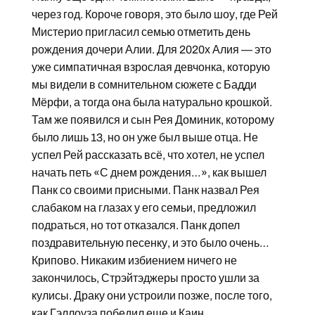
через год. Короче говоря, это было шоу, где Рей
Мистерио пригласил семью отметить день
рождения дочери Алии. Для 2020х Алия — это
уже симпатичная взрослая девчонка, которую
мы видели в сомнительном сюжете с Бадди
Мёрфи, а тогда она была натурально крошкой.
Там же появился и сын Рея Доминик, которому
было лишь 13, но он уже был выше отца. Не
успел Рей рассказать всё, что хотел, не успел
начать петь «С днем рождения…», как вышел
Панк со своими присными. Панк назвал Рея
слабаком на глазах у его семьи, предложил
подраться, но тот отказался. Панк допел
поздравительную песенку, и это было очень…
Крипово. Никаким избиением ничего не
закончилось, Стрэйтэджеры просто ушли за
кулисы. Драку они устроили позже, после того,
как Гэллоуза победил еще и Каин.