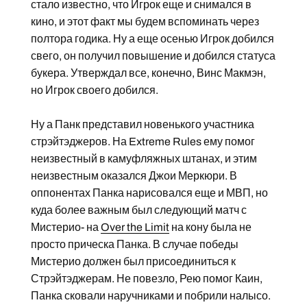
стало известно, что Игрок еще и снимался в
кино, и этот факт мы будем вспоминать через
полтора годика. Ну а еще осенью Игрок добился
свего, он получил повышение и добился статуса
букера. Утверждал все, конечно, Винс Макмэн,
но Игрок своего добился.
Ну а Панк представил новенького участника
стрэйтэджеров. На Extreme Rules ему помог
неизвестный в камуфляжных штанах, и этим
неизвестным оказался Джои Меркюри. В
оппонентах Панка нарисовался еще и МВП, но
куда более важным был следующий матч с
Мистерио- на
Over the Limit
на кону была не
просто прическа Панка. В случае победы
Мистерио должен был присоединиться к
Стрэйтэджерам. Не повезло, Рею помог Каин,
Панка сковали наручниками и побрили налысо.