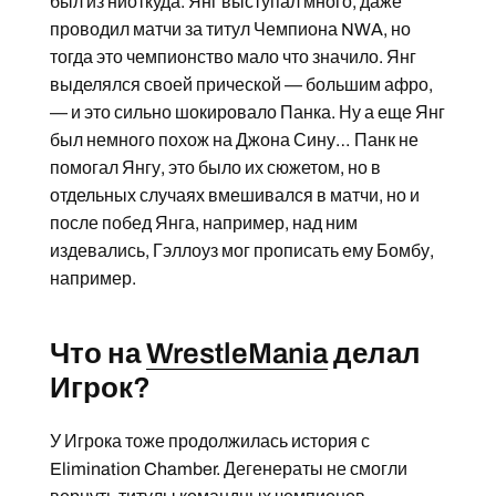
был из ниоткуда. Янг выступал много, даже
проводил матчи за титул Чемпиона NWA, но
тогда это чемпионство мало что значило. Янг
выделялся своей прической — большим афро,
— и это сильно шокировало Панка. Ну а еще Янг
был немного похож на Джона Сину… Панк не
помогал Янгу, это было их сюжетом, но в
отдельных случаях вмешивался в матчи, но и
после побед Янга, например, над ним
издевались, Гэллоуз мог прописать ему Бомбу,
например.
Что на
WrestleMania
делал
Игрок?
У Игрока тоже продолжилась история с
Elimination Chamber. Дегенераты не смогли