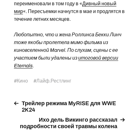
переименовали в том году в «
Дивный новый
мир
«. Пересъемки начнутся в мае и продлятся в
течение летних месяцев.
Любопытно, что и жена Роллинса Бекки Линч
тоже якобы пролетела мимо фильма из
киновселенной Marvel. По слухам, сцены с ее
участием были удалены из
итоговой версии
Eternals
.
#
Кино
#
Лайф.Рестлинг
Трейлер режима MyRISE для WWE
2K24
Ихо дель Викинго рассказал
подробности своей травмы колена