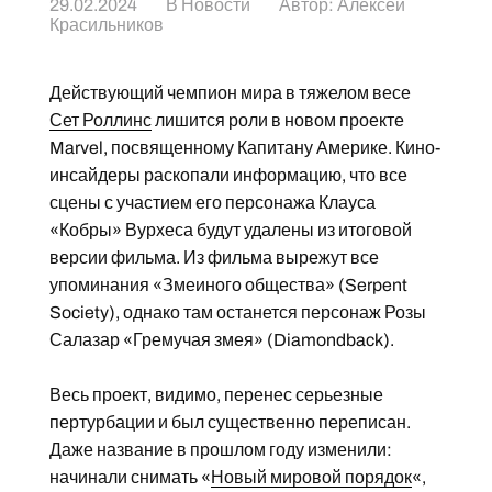
29.02.2024
В
Новости
Автор:
Алексей
Красильников
Действующий чемпион мира в тяжелом весе
Сет Роллинс
лишится роли в новом проекте
Marvel, посвященному Капитану Америке. Кино-
инсайдеры раскопали информацию, что все
сцены с участием его персонажа Клауса
«Кобры» Вурхеса будут удалены из итоговой
версии фильма. Из фильма вырежут все
упоминания «Змеиного общества» (Serpent
Society), однако там останется персонаж Розы
Салазар «Гремучая змея» (Diamondback).
Весь проект, видимо, перенес серьезные
пертурбации и был существенно переписан.
Даже название в прошлом году изменили:
начинали снимать «
Новый мировой порядок
«,