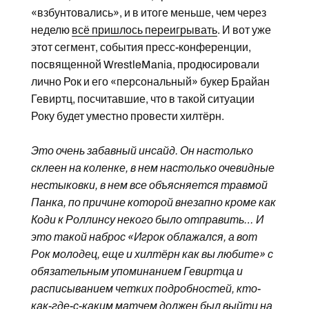
«взбунтовались», и в итоге меньше, чем через
неделю
всё пришлось переигрывать
. И вот уже
этот сегмент, события пресс-конференции,
посвященной WrestleMania, продюсировали
лично Рок и его «персональный» букер Брайан
Гевиртц, посчитавшие, что в такой ситуации
Року будет уместно провести хилтёрн.
Это очень забавный инсайд. Он настолько
склеен на коленке, в нем настолько очевидные
нестыковки, в нем все объясняется травмой
Панка, по причине которой внезапно кроме как
Коди к Роллинсу некого было отправить… И
это такой наброс «Игрок облажался, а вот
Рок молодец, еще и хилтёрн как вы любите» с
обязательным упоминанием Гевиртца и
расписыванием четких подробностей, кто-
как-где-с-каким матчем должен был выйти на