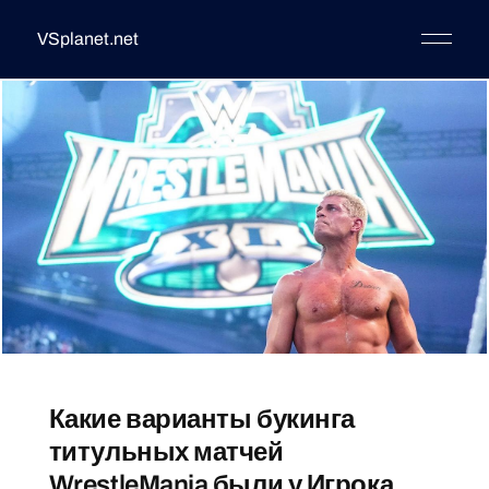
VSplanet.net
Какие варианты букинга
титульных матчей
WrestleMania были у Игрока