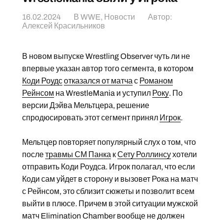
16.02.2024
В
WWE
,
Новости
Автор:
Алексей Красильников
В новом выпуске Wrestling Observer чуть ли не
впервые указан автор того сегмента, в котором
Коди Роудс
отказался от матча
с
Романом
Рейнсом
на WrestleMania и уступил
Року
. По
версии Дэйва Мельтцера, решение
спродюсировать этот сегмент принял
Игрок
.
Мельтцер повторяет популярный слух о том, что
после
травмы СМ Панка
к
Сету Роллинсу
хотели
отправить Коди Роудса. Игрок полагал, что если
Коди сам уйдет в сторону и вызовет Рока на матч
с Рейнсом, это сблизит сюжеты и позволит всем
выйти в плюсе. Причем в этой ситуации мужской
матч
Elimination Chamber
вообще не должен