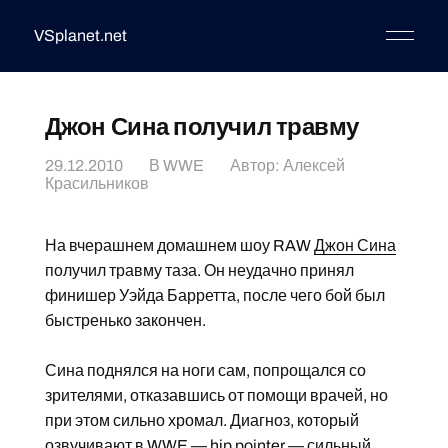
VSplanet.net
Джон Сина получил травму
29.12.2010
В
WWE
Автор:
Алексей
Красильников
На вчерашнем домашнем шоу RAW
Джон Сина
получил травму таза. Он неудачно принял
финишер Уэйда Барретта, после чего бой был
быстренько закончен.
Сина поднялся на ноги сам, попрощался со
зрителями, отказавшись от помощи врачей, но
при этом сильно хромал. Диагноз, который
озвучивают в WWE — hip pointer — сильный