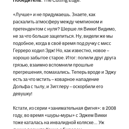
Победитель
: The Cutting Edge.
«Лучше» и не придумаешь. Знаете, как
раскалить атмосферу между чемпионом и
претендентом с нуля? Шерше ля Викки! Видимо,
не за что больше зацепиться. Ну, видели же мы
подобное, когда в своё время под ручку с мисс
Герреро ходил Эдж! Но, как известно, новое –
хорошо забытое старое. Итог: полили друг друга
грязью, взаимно вспомнили прошлые
прегрешения, помахались. Теперь вроде и Эджу
есть за что мстить – коварное нападение
Дольфа с тылу, и Зигглеру – оскорбили его
девушку!
Кстати, из серии «занимательная фигня»: в 2008
году, во время «шуры-муры» с Эджем Викки
тоже каталась на инвалидной коляске… Уж