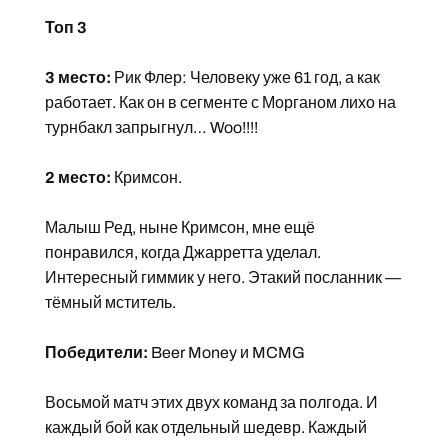
Топ 3
3 место:
Рик Флер: Человеку уже 61 год, а как
работает. Как он в сегменте с Морганом лихо на
турнбакл запрыгнул… Woo!!!!
2 место:
Кримсон.
Малыш Ред, ныне Кримсон, мне ещё
понравился, когда Джарретта уделал.
Интересный гиммик у него. Этакий посланник —
тёмный мститель.
Победители:
Beer Money и MCMG
Восьмой матч этих двух команд за полгода. И
каждый бой как отдельный шедевр. Каждый