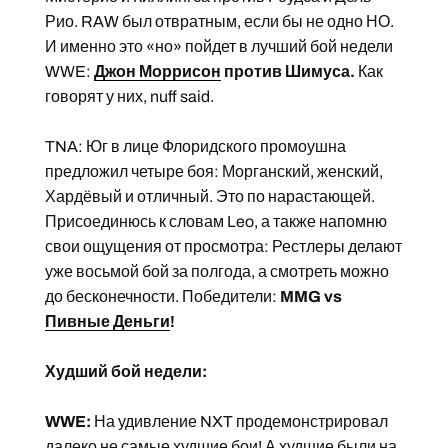
Рио. RAW был отвратным, если бы не одно НО.
И именно это «но» пойдет в лучший бой недели
WWE:
Джон Моррисон
против Шимуса.
Как
говорят у них, nuff said.
TNA: Юг в лице Флоридского промоушна
предложил четыре боя: Морганский, женский,
Хардёвый и отличный. Это по нарастающей.
Присоединюсь к словам Leo, а также напомню
свои ощущения от просмотра: Рестлеры делают
уже восьмой бой за полгода, а смотреть можно
до бесконечности. Победители:
MMG vs
Пивные Деньги
!
Худший бой недели:
WWE:
На удивление NXT продемонстрировал
далеко не самые худшие бои! А худшие были на