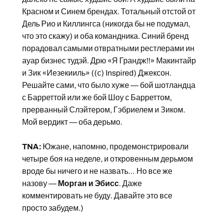
Красном и Синем брендах. Тотальный отстой от
Дель Рио и Киллингса (никогда бы не подумал,
что это скажу) и оба командника. Синий бренд
порадовал самыми отвратными рестлерами ин
ауар бизнес тудэй. Дрю «Я Грандж!!» Макинтайр
и Зик «Иезекииль» ((с) Inspired) Джексон.
Решайте сами, что было хуже — бой шотландца
с Барреттой или же бой Шоу с Барреттом,
прерванный Слэйтером, Гэбриелем и Зиком.
Мой вердикт — оба дерьмо.
TNA:
Южане, напомню, продемонстрировали
четыре боя на неделе, и откровенным дерьмом
вроде бы ничего и не назвать… Но все же
назову —
Морган и Эбисс
. Даже
комментировать не буду. Давайте это все
просто забудем.)