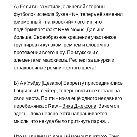
А) Если вы заметили, с лицевой стороны
футболок исчезла буква «N», теперь её заменил
фирменный «панковский» логотип, что
подчёркивает факт NEW Nexus. Дальше –
больше. Своеобразное крещение участников
группировки кулаком, ремнём и словом на
протяжении всего шоу. По-мужски и с
элементами мазохизма. Респект за шнурки и
страховочные ремни жёлтого цвета!
Б) А к Уэйду [Цезарю] Барретту присоединились
Гэбриэл и Слейтер, теперь почти всё встало на
свои места. Почти – из-за ещё одного недавнего
перебежчика с Raw –
Зика Джексона
. Зачем он
здесь – пока неясно, хотя напрашивается
мысль, что некуда было приткнуть парня…
Что мы видим на данный момент в итоге? Трио