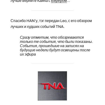
лучше верните Каина с
Бирером
…
Спасибо HAN’у, тэг передан Leo, с его обзором
лучших и худших событий TNA.
Сразу отметим, что обозреваются
только те события, что были показаны.
События, прошедшие на записях на
будущие недели будут освещены после
их эфира