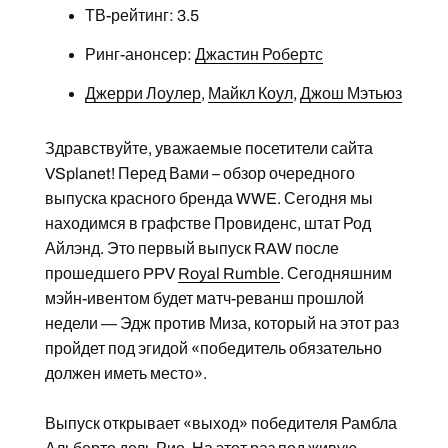
ТВ-рейтинг: 3.5
Ринг-анонсер:
Джастин Робертс
Джерри Лоулер
,
Майкл Коул
,
Джош Мэтьюз
Здравствуйте, уважаемые посетители сайта
VSplanet! Перед Вами – обзор очередного
выпуска красного бренда WWE. Сегодня мы
находимся в графстве Провиденс, штат Род
Айлэнд. Это первый выпуск RAW после
прошедшего PPV
Royal Rumble
. Сегодняшним
мэйн-ивентом будет матч-реванш прошлой
недели — Эдж против Миза, который на этот раз
пройдет под эгидой «победитель обязательно
должен иметь место».
Выпуск открывает «выход» победителя Рамбла