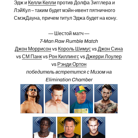
Эдж и
Келли Келли
против Долфа Зигглера и
ЛэйКул – таким будет мэйн-ивент пятничного
СмэкДауна, причем титул Эджа будет на кону.
— Шестой матч —
7-Man Raw Rumble Match
Джон Моррисон
vs
Король Шимус
vs
Джон Сина
vs
СМ Панк
vs
Рон Киллингс
vs
Джерри Лоулер
vs
Рэнди Ортон
победитель встретится с Мизом на
Elimination Chamber