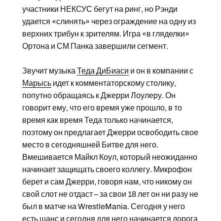
участники НЕКСУС бегут на ринг, но Рэнди
удается «слинять» через ограждение на одну из
верхних трибун к зрителям. Игра «в гляделки»
Ортона и СМ Панка завершили сегмент.
Звучит музыка
Теда ДиБиаси
и он в компании с
Марысь
идет к комментаторскому столику,
попутно обращаясь к Джерри Лоулеру. Он
говорит ему, что его время уже прошло, в то
время как время Теда только начинается,
поэтому он предлагает Джерри освободить свое
место в сегодняшней Битве для него.
Вмешивается Майкл Коул, который неожиданно
начинает защищать своего коллегу. Микрофон
берет и сам Джерри, говоря нам, что никому он
свой слот не отдаст – за свои 18 лет он ни разу не
был в матче на WrestleMania. Сегодня у него
есть шанс и сегодня для него начинается дорога