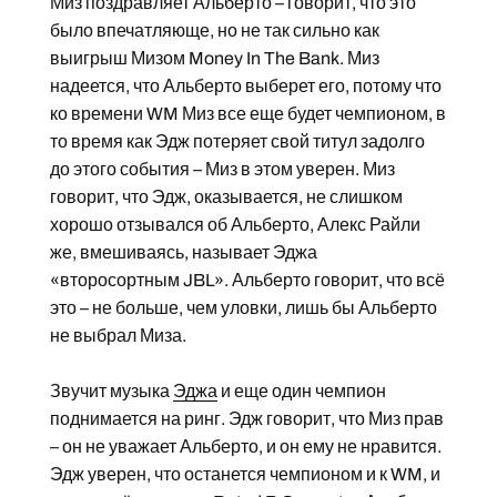
Миз поздравляет Альберто – говорит, что это
было впечатляюще, но не так сильно как
выигрыш Мизом Money In The Bank. Миз
надеется, что Альберто выберет его, потому что
ко времени WM Миз все еще будет чемпионом, в
то время как Эдж потеряет свой титул задолго
до этого события – Миз в этом уверен. Миз
говорит, что Эдж, оказывается, не слишком
хорошо отзывался об Альберто, Алекс Райли
же, вмешиваясь, называет Эджа
«второсортным JBL». Альберто говорит, что всё
это – не больше, чем уловки, лишь бы Альберто
не выбрал Миза.
Звучит музыка
Эджа
и еще один чемпион
поднимается на ринг. Эдж говорит, что Миз прав
– он не уважает Альберто, и он ему не нравится.
Эдж уверен, что останется чемпионом и к WM, и