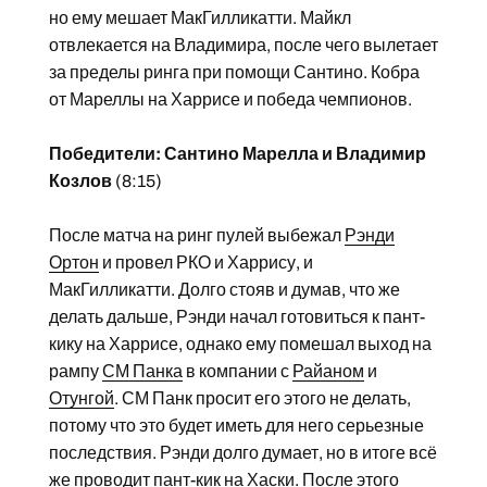
но ему мешает МакГилликатти. Майкл
отвлекается на Владимира, после чего вылетает
за пределы ринга при помощи Сантино. Кобра
от Мареллы на Харрисе и победа чемпионов.
Победители: Сантино Марелла и Владимир
Козлов
(8:15)
После матча на ринг пулей выбежал
Рэнди
Ортон
и провел РКО и Харрису, и
МакГилликатти. Долго стояв и думав, что же
делать дальше, Рэнди начал готовиться к пант-
кику на Харрисе, однако ему помешал выход на
рампу
СМ Панка
в компании с
Райаном
и
Отунгой
. СМ Панк просит его этого не делать,
потому что это будет иметь для него серьезные
последствия. Рэнди долго думает, но в итоге всё
же проводит пант-кик на Хаски. После этого