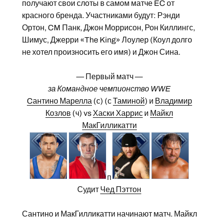
получают свои слоты в самом матче EC от
красного бренда. Участниками будут: Рэнди
Ортон, CM Панк, Джон Моррисон, Рон Киллингс,
Шимус, Джерри «The King» Лоулер (Коул долго
не хотел произносить его имя) и Джон Сина.
— Первый матч —
за Командное чемпионство WWE
Cантино Марелла
(с) (с
Таминой
) и
Владимир
Козлов
(ч) vs
Хаски Харрис
и
Майкл
МакГилликатти
п
Судит
Чед Пэттон
Сантино и МакГилликатти начинают матч. Майкл