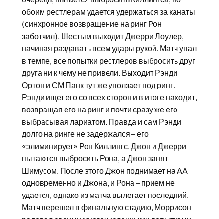
обоим рестлерам удается удержаться за канаты
(синхронное возвращение на ринг Рон
заботчил). Шестым выходит Джерри Лоулер,
начиная раздавать всем удары рукой. Матч упал
в темпе, все попытки рестлеров выбросить друг
друга ни к чему не привели. Выходит Рэнди
Ортон и СМ Панк тут же уползает под ринг.
Рэнди ищет его со всех сторон и в итоге находит,
возвращая его на ринг и почти сразу же его
выбрасывая лариатом. Правда и сам Рэнди
долго на ринге не задержался – его
«элиминирует» Рон Киллингс. Джон и Джерри
пытаются выбросить Рона, а Джон занят
Шимусом. После этого Джон поднимает на AA
одновременно и Джона, и Рона – прием не
удается, однако из матча вылетает последний.
Матч перешел в финальную стадию, Моррисон