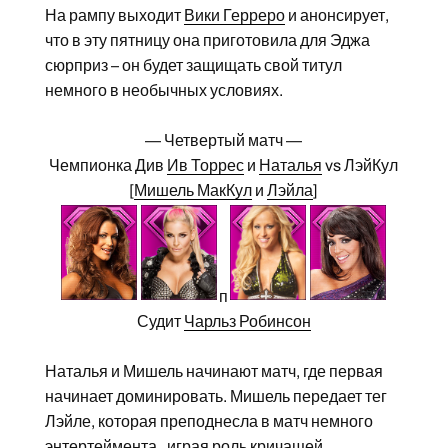
На рампу выходит
Вики Герреро
и анонсирует,
что в эту пятницу она приготовила для Эджа
сюрприз – он будет защищать свой титул
немного в необычных условиях.
— Четвертый матч —
Чемпионка Див
Ив Торрес
и
Наталья
vs ЛэйКул
[
Мишель МакКул
и
Лэйла
]
п
Судит
Чарльз Робинсон
Наталья и Мишель начинают матч, где первая
начинает доминировать. Мишель передает тег
Лэйле, которая преподнесла в матч немного
энтертеймента , играя роль кричащей