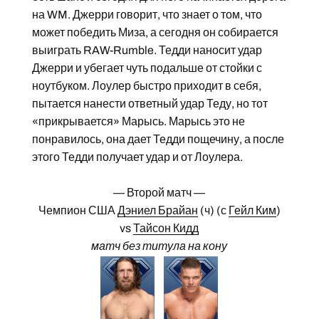
на WM. Джерри говорит, что знает о том, что
может победить Миза, а сегодня он собирается
выиграть RAW-Rumble. Тедди наносит удар
Джерри и убегает чуть подальше от стойки с
ноутбуком. Лоулер быстро приходит в себя,
пытается нанести ответный удар Теду, но тот
«прикрывается» Марысь. Марысь это не
понравилось, она дает Тедди пощечину, а после
этого Тедди получает удар и от Лоулера.
— Второй матч —
Чемпион США
Дэниел Брайан
(ч) (с
Гейл Ким
)
vs
Тайсон Кидд
матч без титула на кону