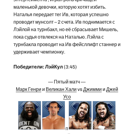
маленькой девочки, которую хотят избить.
Наталья передает тег Ив, которая успешно
проводит мунсолт – 2 счета. Ив поднимается с
Лэйлой на турнбакл, но её сбрасывает Мишель,
пока судья отвлекся на Наталью. Лэйла с
турнбакла проводит на Ив фейсллифт станнер и
удерживает чемпионку.
Победители: ЛэйКул
(3:45)
— Пятый матч —
Марк Генри
и
Великан Хали
vs
Джимми
и
Джей
Усо
п