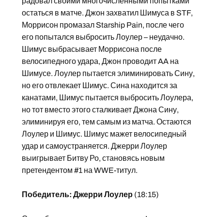
радовал своими многочисленными попытками
остаться в матче. Джон захватил Шимуса в STF,
Моррисон промазал Starship Pain, после чего
его попытался выбросить Лоулер – неудачно.
Шимус выбрасывает Моррисона после
велосипедного удара, Джон проводит AA на
Шимусе. Лоулер пытается элиминировать Сину,
но его отвлекает Шимус. Сина находится за
канатами, Шимус пытается выбросить Лоулера,
но тот вместо этого сталкивает Джона Сину,
элиминируя его, тем самым из матча. Остаются
Лоулер и Шимус. Шимус мажет велосипедный
удар и самоустраняется. Джерри Лоулер
выигрывает Битву Ро, становясь новым
претендентом #1 на WWE-титул.
Победитель: Джерри Лоулер
(18:15)