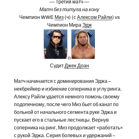
— Третий матч —
Матч без титула на кону
Чемпион WWE
Миз
(ч) (с
Алексом Райли
) vs
Чемпион Мира
Эдж
п
Судит
Джек Доан
Матч начинается с доминирования Эджа –
некбрейкер и избиение соперника в углу ринга.
Алексу Райли удается немного помочь своему
подопечному, после чего Миз бьет об канат по
больной от начального сегмента руке Эджа и
пускает его в стальные лестницы. Вернув
соперника на ринг, Миз продолжает «работать»
с рукой Эджа. Серия болевых и удержаний –