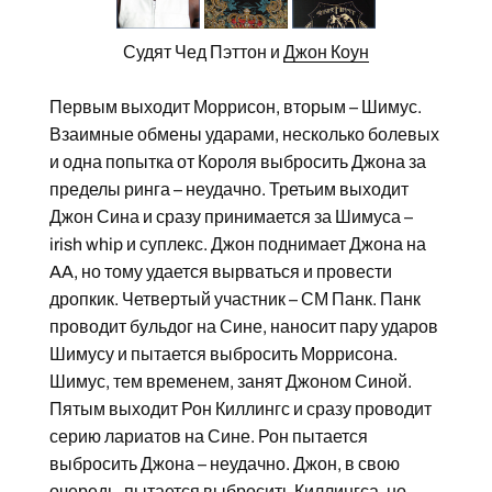
Судят Чед Пэттон и
Джон Коун
Первым выходит Моррисон, вторым – Шимус.
Взаимные обмены ударами, несколько болевых
и одна попытка от Короля выбросить Джона за
пределы ринга – неудачно. Третьим выходит
Джон Сина и сразу принимается за Шимуса –
irish whip и суплекс. Джон поднимает Джона на
AA, но тому удается вырваться и провести
дропкик. Четвертый участник – СМ Панк. Панк
проводит бульдог на Сине, наносит пару ударов
Шимусу и пытается выбросить Моррисона.
Шимус, тем временем, занят Джоном Синой.
Пятым выходит Рон Киллингс и сразу проводит
серию лариатов на Сине. Рон пытается
выбросить Джона – неудачно. Джон, в свою
очередь, пытается выбросить Киллингса, но