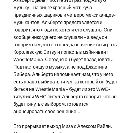
Альберто дель Рио
. На этот раз под живую
музыку – на ринге красный мат, куча
праздничных шариков и четверо мексиканцев-
музыкантов. Альберто представляется и
говорит, что люди не хотели его слушать. Они
вообще никогда его не слушали – а ведь он
говорил нам, что его предназначение выиграть
Королевскую Битву и попасть в мэйн-ивент
WrestleMania. Сегодня он будет праздновать.
Под настоящую музыку, а не под Джастина
Бибера. Альберто напоминает нам, что у него
есть право выбирать титул, за который он будет
биться на
WrestleMania
– будет ли это WWE-
титул или WHC-титул. Альберто говорит, что не
будет тянуть с выбором, готовится
анонсировать свое решение…
Его прерывает выход
Миза
с
Алексом Райли
.