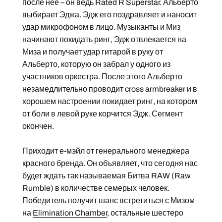
после неё – он ведь Rated R Superstar. Альберто
выбирает Эджа. Эдж его поздравляет и наносит
удар микрофоном в лицо. Музыканты и Миз
начинают покидать ринг, Эдж отвлекается на
Миза и получает удар гитарой в руку от
Альберто, которую он забрал у одного из
участников оркестра. После этого Альберто
незамедлительно проводит cross armbreaker и в
хорошем настроении покидает ринг, на котором
от боли в левой руке корчится Эдж. Сегмент
окончен.
Приходит е-мэйл от генерального менеджера
красного бренда. Он объявляет, что сегодня нас
будет ждать так называемая Битва RAW (Raw
Rumble) в количестве семерых человек.
Победитель получит шанс встретиться с Мизом
на
Elimination Chamber
, остальные шестеро