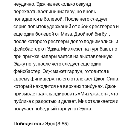
неудачно. Эдж на несколько секунд
перехватывает инициативу, но вновь
попадается в болевой. После него следует
серия попыток удержаний от обоих рестлеров и
еще один болевой от Миза. Двойной бигбут,
после которого рестлеры долго поднимались, и
фейсбастер от Эджа. Миз лезет на турнбакл, но
при прыжке напарывается на выставленную
Эджу ногу, после чего следует еще один
фейсбастер. Эдж мажет гарпун, готовится к
своему финишеру, но его отвлекает Джон Сина,
который находится на верхних трибунах. Джон
призывает зал скандировать «Миз ужасен», что
публика с радостью и делает. Миз отвлекается и
получает победный гарпун от Эджа.
Победитель: Эдж
(8:55)