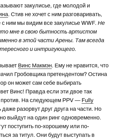
оказывают закулисье, где молодой и
ина
. Стив не хочет с ним разговаривать,
е с ним мы видим все закулисье WWF.
Не
, что мне в свою бытность артистом
именно в этой части Арены. Там всегда
нтересного и интригующего.
ерывает
Винс Макмэн
. Ему не нравится, что
азначил Гробовщика претендентом? Остина
пор он может сам себе выбирать
вет Винс! Правда если эти двое так
ет против. На следующем PPV —
Fully
 даже разорвут друг друга на части. Но
ьно выйдут на один ринг одновременно.
гут поступить по-хорошему или по-
ться за титул. Они будут выступать в