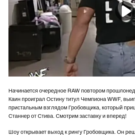
Начинается очередное RAW повтором прошлонеде
Каин проиграл Остину титул Чемпиона WWF, выи
пристальным взглядом Гробовщика, который приш
Станнер от Стива. Смотрим заставку и вперед!
Шоу открывает выход к рингу
Гробовщика
. Он ре