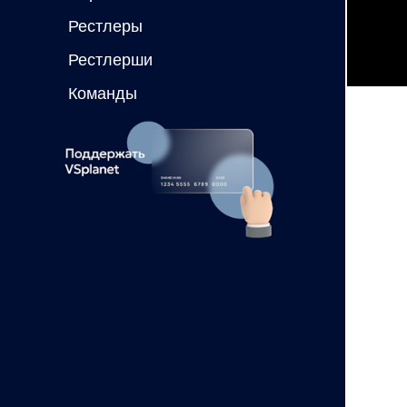
Рестлеры
Рестлерши
Команды