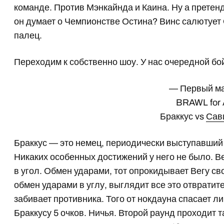
команде. Против Мэнкайнда и Каина. Ну а претен
он думает о Чемпионстве Остина? Винс салютует
палец.
Переходим к собственно шоу. У нас очередной бой 
— Первый м
BRAWL for 
Браккус vs
Сав
Браккус — это немец, периодически выступавший 
Никаких особенных достижений у него не было. Ве
в угол. Обмен ударами, тот опрокидывает Вегу с
обмен ударами в углу, выглядит все это отвратит
забивает противника. Того от нокдауна спасает ли
Браккусу 5 очков. Ничья. Второй раунд проходит 