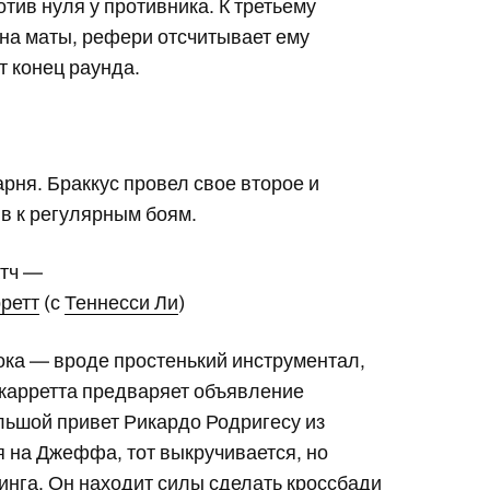
отив нуля у противника. К третьему
 на маты, рефери отсчитывает ему
т конец раунда.
рня. Браккус провел свое второе и
в к регулярным боям.
атч —
ретт
(с
Теннесси Ли
)
ка — вроде простенький инструментал,
Джарретта предваряет объявление
льшой привет Рикардо Родригесу из
я на Джеффа, тот выкручивается, но
ринга. Он находит силы сделать кроссбади