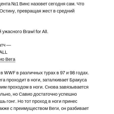
дента №1 Винс назовет сегодня сам. Что
 Остину, превращая жест в средний
ужасного Brawl for All.
атч —
ALL
ио Вега
в WWF в различных турах в 97 и 98 годах.
га проходит в ноги, заталкивает Бракуса
воим проходом в ноги. Снова завязывается
ельно, но Савио достаточно успешно
шь гонг. Но тот проход в ноги принес
также с преимуществом Веги, он разбивает