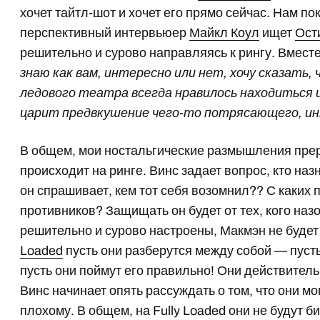
хочет тайтл-шот и хочет его прямо сейчас. Нам п
перспективный интервьюер
Майкл Коул
ищет
Ост
решительно и сурово направляясь к рингу. Вмест
знаю как вам, интересно или нет, хочу сказать
ледового театра всегда нравилось находиться 
царит предвкушение чего-то потрясающего, и
В общем, мои ностальгические размышления пр
происходит на ринге. Винс задает вопрос, кто н
он спрашивает, кем тот себя возомнил?? С каких 
противников? Защищать он будет от тех, кого назо
решительно и сурово настроены, Макмэн не буд
Loaded
пусть они разберутся между собой — пусть
пусть они поймут его правильно! Они действител
Винс начинает опять рассуждать о том, что они мо
плохому. В общем, на Fully Loaded они не будут би