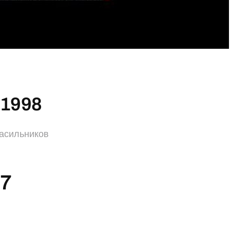
.1998
асильников
67