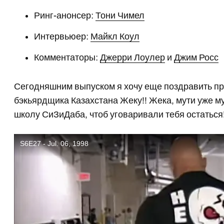
Ринг-анонсер:
Тони Чимел
Интервьюер:
Майкл Коул
Комментаторы:
Джерри Лоулер
и
Джим Росс
Сегодняшним выпуском я хочу еще поздравить п
бэкьярдщика Казахстана Жеку!! Жека, мути уже м
школу СиЗиДаба, чтоб уговаривали тебя остаться