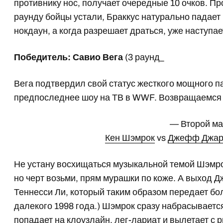
противнику нос, получает очередные 10 очков. Пр
раунду бойцы устали, Браккус натурально падает
нокдаун, а когда разрешает драться, уже наступае
Победитель: Савио Вега
(3 раунд_
Вега подтвердил свой статус жесткого мощного па
предпоследнее шоу на ТВ в WWF. Возвращаемся 
— Второй м
Кен Шэмрок
vs
Джефф Джар
Не устану восхищаться музыкальной темой Шэмро
но черт возьми, прям мурашки по коже. А выход 
Теннесси Ли, который таким образом передает бо
далекого 1998 года.) Шэмрок сразу набрасываетс
попадает на клоузлайн, лег-лариат и вылетает с 