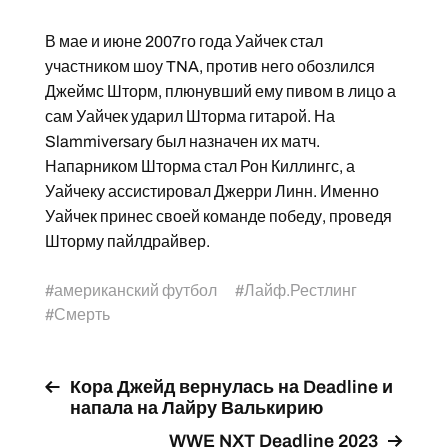
В мае и июне 2007го года Уайчек стал
участником шоу TNA, против него обозлился
Джеймс Шторм, плюнувший ему пивом в лицо а
сам Уайчек ударил Шторма гитарой. На
Slammiversary был назначен их матч.
Напарником Шторма стал Рон Киллингс, а
Уайчеку ассистировал Джерри Линн. Именно
Уайчек принес своей команде победу, проведя
Шторму пайлдрайвер.
#
американский футбол
#
Лайф.Рестлинг
#
Смерть
Кора Джейд вернулась на Deadline и
напала на Лайру Валькирию
WWE NXT Deadline 2023