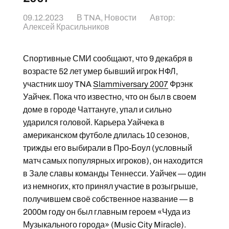
09.12.2023
В
TNA
,
Новости
Автор:
Алексей Красильников
Спортивные СМИ сообщают, что 9 декабря в
возрасте 52 лет умер бывший игрок НФЛ,
участник шоу TNA
Slammiversary 2007
Фрэнк
Уайчек. Пока что известно, что он был в своем
доме в городе Чаттануге, упал и сильно
ударился головой. Карьера Уайчека в
американском футболе длилась 10 сезонов,
трижды его выбирали в Про-Боул (условный
матч самых популярных игроков), он находится
в Зале славы команды Теннесси. Уайчек — один
из немногих, кто принял участие в розыгрыше,
получившем своё собственное название — в
2000м году он был главным героем «Чуда из
Музыкального города» (Music City Miracle).