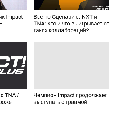
к Impact
Все по Сценарию: NXT и
H
TNA: Кто и что выигрывает от
таких коллабораций?
с TNA /
Чемпион Impact продолжает
ороже
выступать с травмой