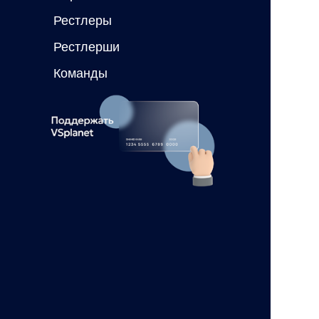
Рестлеры
Рестлерши
Команды