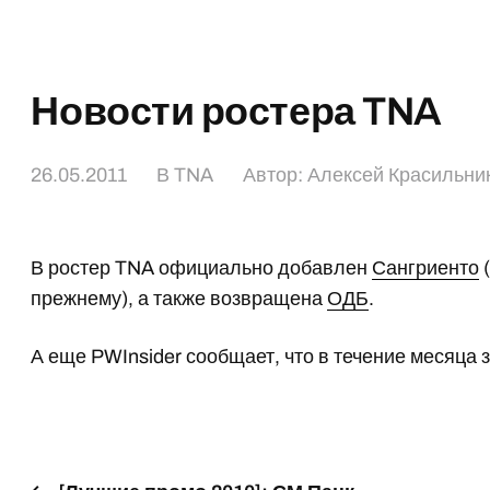
Новости ростера TNA
26.05.2011
В
TNA
Автор:
Алексей Красильни
В ростер TNA официально добавлен
Сангриенто
(
прежнему), а также возвращена
ОДБ
.
А еще PWInsider сообщает, что в течение месяца