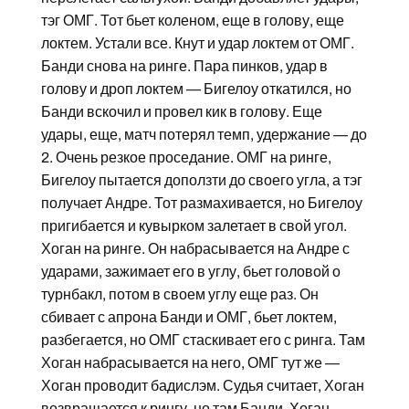
тэг ОМГ. Тот бьет коленом, еще в голову, еще
локтем. Устали все. Кнут и удар локтем от ОМГ.
Банди снова на ринге. Пара пинков, удар в
голову и дроп локтем — Бигелоу откатился, но
Банди вскочил и провел кик в голову. Еще
удары, еще, матч потерял темп, удержание — до
2. Очень резкое проседание. ОМГ на ринге,
Бигелоу пытается доползти до своего угла, а тэг
получает Андре. Тот размахивается, но Бигелоу
пригибается и кувырком залетает в свой угол.
Хоган на ринге. Он набрасывается на Андре с
ударами, зажимает его в углу, бьет головой о
турнбакл, потом в своем углу еще раз. Он
сбивает с апрона Банди и ОМГ, бьет локтем,
разбегается, но ОМГ стаскивает его с ринга. Там
Хоган набрасывается на него, ОМГ тут же —
Хоган проводит бадислэм. Судья считает, Хоган
возвращается к рингу, но там Банди. Хоган