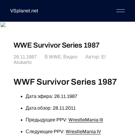
VSplanet.net
WWE Survivor Series 1987
26.11.1987
В
WWE
,
Видео
Автор:
El
Alukarto
WWF Survivor Series 1987
Дата эфира: 26.11.1987
Дата обзор: 28.11.2011
Предыдущее PPV:
WrestleMania III
Следующее PPV:
WrestleMania IV