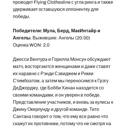
проводит Flying Clothesline с угла ринга и также
удерживает оставшуюся оппонентку для
победы.
Победители: Мула, Берд, МакИнтайр и
Ангелы
. Выжившие: Ангелы (20:00)
Оценка WON: 2.0
Джесси Вентура и Горилла Монсун обсуждают
матч, восторгаются женщинами и даже ставят
их наравне с Рэнди Сэвиджем и Рикки
Стимбоатом, а затем мы переносимся к Грэгу
ДеДжорджу, где Бобби Хинан находится со
своими командами, и он уверен в победе.
Представление участников, и вновь за кулисы к
Джину Окерлунду и другой команде. Тито
Сантана говорит о том, что ему все равно что
скажут их противники, потому что не смотря на