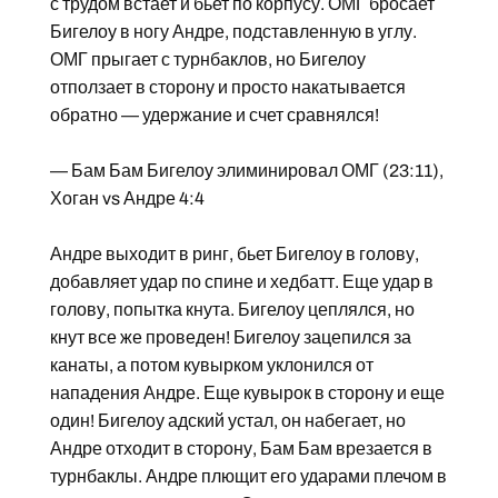
с трудом встает и бьет по корпусу. ОМГ бросает
Бигелоу в ногу Андре, подставленную в углу.
ОМГ прыгает с турнбаклов, но Бигелоу
отползает в сторону и просто накатывается
обратно — удержание и счет сравнялся!
— Бам Бам Бигелоу элиминировал ОМГ (23:11),
Хоган vs Андре 4:4
Андре выходит в ринг, бьет Бигелоу в голову,
добавляет удар по спине и хедбатт. Еще удар в
голову, попытка кнута. Бигелоу цеплялся, но
кнут все же проведен! Бигелоу зацепился за
канаты, а потом кувырком уклонился от
нападения Андре. Еще кувырок в сторону и еще
один! Бигелоу адский устал, он набегает, но
Андре отходит в сторону, Бам Бам врезается в
турнбаклы. Андре плющит его ударами плечом в