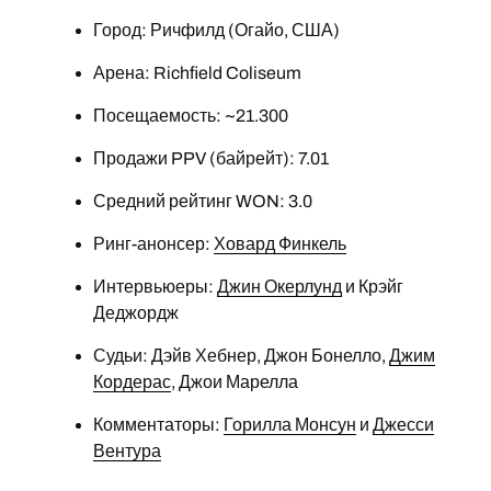
Город: Ричфилд (Огайо, США)
Арена: Richfield Coliseum
Посещаемость: ~21.300
Продажи PPV (байрейт): 7.01
Средний рейтинг WON: 3.0
Ринг-анонсер:
Ховард Финкель
Интервьюеры:
Джин Окерлунд
и Крэйг
Деджордж
Судьи: Дэйв Хебнер, Джон Бонелло,
Джим
Кордерас
, Джои Марелла
Комментаторы:
Горилла Монсун
и
Джесси
Вентура