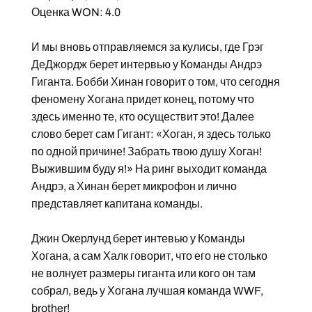
Оценка WON: 4.0
И мы вновь отправляемся за кулисы, где Грэг
ДеДжордж берет интервью у Команды Андрэ
Гиганта. Бобби Хинан говорит о том, что сегодня
феномену Хогана придет конец, потому что
здесь именно те, кто осуществит это! Далее
слово берет сам Гигант: «Хоган, я здесь только
по одной причине! Забрать твою душу Хоган!
Выжившим буду я!» На ринг выходит команда
Андрэ, а Хинан берет микрофон и лично
представляет капитана команды.
Джин Окерлунд берет интевью у Команды
Хогана, а сам Халк говорит, что его не столько
не волнует размеры гиганта или кого он там
собрал, ведь у Хогана лучшая команда WWF,
brother!