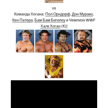
vs
Команда Хогана:
Пол Орндорф
,
Дон Мурако
,
Кен Патера
,
Бам Бам Бигелоу
и Чемпион WWF
Халк Хоган
(К)]