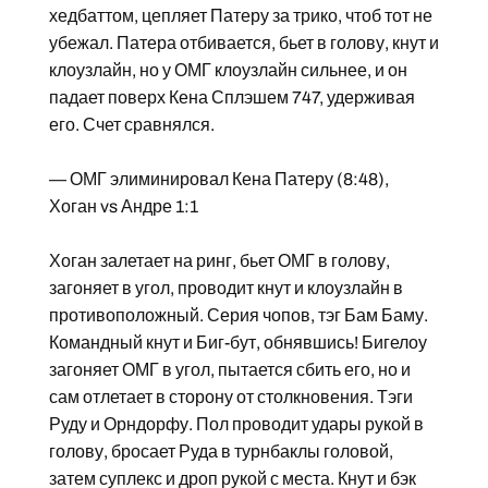
хедбаттом, цепляет Патеру за трико, чтоб тот не
убежал. Патера отбивается, бьет в голову, кнут и
клоузлайн, но у ОМГ клоузлайн сильнее, и он
падает поверх Кена Сплэшем 747, удерживая
его. Счет сравнялся.
— ОМГ элиминировал Кена Патеру (8:48),
Хоган vs Андре 1:1
Хоган залетает на ринг, бьет ОМГ в голову,
загоняет в угол, проводит кнут и клоузлайн в
противоположный. Серия чопов, тэг Бам Баму.
Командный кнут и Биг-бут, обнявшись! Бигелоу
загоняет ОМГ в угол, пытается сбить его, но и
сам отлетает в сторону от столкновения. Тэги
Руду и Орндорфу. Пол проводит удары рукой в
голову, бросает Руда в турнбаклы головой,
затем суплекс и дроп рукой с места. Кнут и бэк