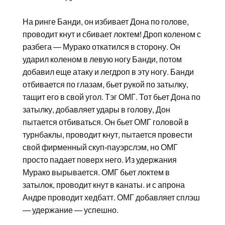
На ринге Банди, он избивает Дона по голове,
проводит кнут и сбивает локтем! Дроп коленом с
разбега — Мурако откатился в сторону. Он
ударил коленом в левую ногу Банди, потом
добавил еще атаку и легдроп в эту ногу. Банди
отбивается по глазам, бьет рукой по затылку,
тащит его в свой угол. Тэг ОМГ. Тот бьет Дона по
затылку, добавляет удары в голову, Дон
пытается отбиваться. Он бьет ОМГ головой в
турнбаклы, проводит кнут, пытается провести
свой фирменный скуп-пауэрслэм, но ОМГ
просто падает поверх него. Из удержания
Мурако вырывается. ОМГ бьет локтем в
затылок, проводит кнут в канаты. и с апрона
Андре проводит хедбатт. ОМГ добавляет сплэш
— удержание — успешно.