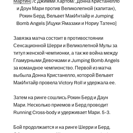
Мартин
] /с Джимми Хартом/, Донна Кристанелло
и Доун Мари против Великолепной (капитан),
Рокин Берд, Вельвет МакИнтайр и Jumping
Bomb Angels [Ицуки Ямазаки и Нориу Татено]
Завязка матча состоит в противостоянии
Сенсационной Шерри и Великолепной Мулы за
титул женской чемпионки, а так же война между
Гламурными Девочками и Jumping Bomb Angels
за командное чемпионство. Первой из матча
выбыла Донна Кристанелло, которой Вельвет
МакИнтайр провела Victory Roll и удержала ее.
Затем на ринге сошлись Рокин Берд и Даун
Мари. Несколько приемов и Берд проводит
Running Cross-body и удерживает Мари. 5-3.
Бой продолжается и на ринге Шерри и Берд.