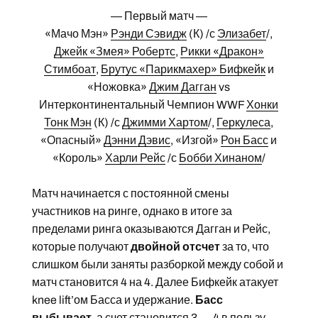
— Первый матч —
«Мачо Мэн»
Рэнди Сэвидж
(К) /с
Элизабет
/,
Джейк «Змея» Робертс
,
Рикки «Дракон»
Стимбоат
,
Брутус «Парикмахер» Бифкейк
и
«Ножовка»
Джим Дагган
vs
Интерконтинентальный Чемпион WWF
Хонки
Тонк Мэн
(К) /с
Джимми Хартом
/,
Геркулеса
,
«Опасный»
Дэнни Дэвис
, «Изгой»
Рон Басс
и
«Король»
Харли Рейс
/с
Бобби Хинаном
/
Матч начинается с постоянной смены
участников на ринге, однако в итоге за
пределами ринга оказываются Дагган и Рейс,
которые получают
двойной отсчет
за то, что
слишком были заняты разборкой между собой и
матч становится 4 на 4. Далее Бифкейк атакует
knee lift’ом Басса и удержание.
Басс
выбывает
, а счет становится 3 — 4 в пользу