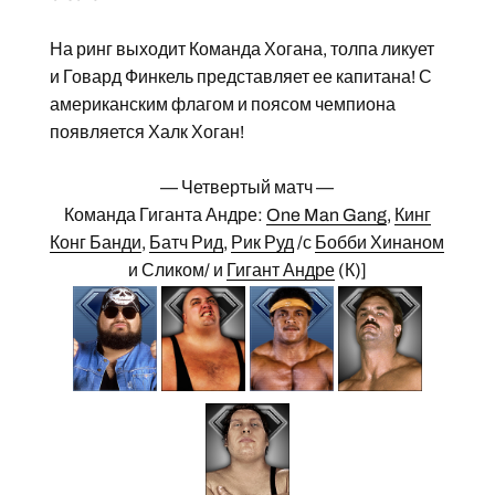
На ринг выходит Команда Хогана, толпа ликует
и Говард Финкель представляет ее капитана! С
американским флагом и поясом чемпиона
появляется Халк Хоган!
— Четвертый матч —
Команда Гиганта Андре:
One Man Gang
,
Кинг
Конг Банди
,
Батч Рид
,
Рик Руд
/с
Бобби Хинаном
и Сликом/ и
Гигант Андре
(К)]