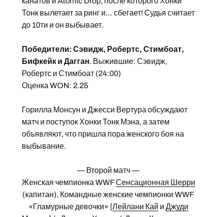
канатов и Atomic Drop, после которого Хонки
Тонк вылетает за ринг и… сбегает! Судья считает
до 10ти и он выбывает.
Победители: Сэвидж, Робертс, Стимбоат,
Бифкейк и Дагган
. Выжившие: Сэвидж,
Робертс и Стимбоат (24:00)
Оценка WON: 2.25
Горилла Монсун и Джесси Вертура обсуждают
матч и поступок Хонки Тонк Мэна, а затем
объявляют, что пришла пора женского боя на
выбывание.
— Второй матч —
Женская чемпионка WWF
Сенсационная Шерри
(капитан), Командные женские чемпионки WWF
«Гламурные девочки» [
Лейлани Кай
и
Джуди