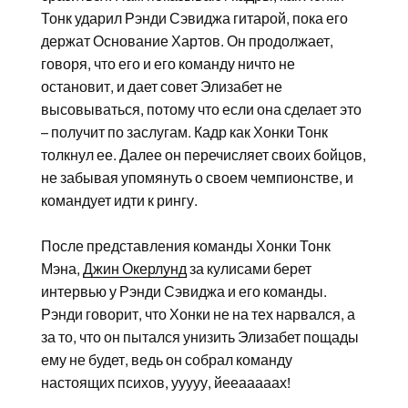
Тонк ударил Рэнди Сэвиджа гитарой, пока его
держат Основание Хартов. Он продолжает,
говоря, что его и его команду ничто не
остановит, и дает совет Элизабет не
высовываться, потому что если она сделает это
– получит по заслугам. Кадр как Хонки Тонк
толкнул ее. Далее он перечисляет своих бойцов,
не забывая упомянуть о своем чемпионстве, и
командует идти к рингу.
После представления команды Хонки Тонк
Мэна,
Джин Окерлунд
за кулисами берет
интервью у Рэнди Сэвиджа и его команды.
Рэнди говорит, что Хонки не на тех нарвался, а
за то, что он пытался унизить Элизабет пощады
ему не будет, ведь он собрал команду
настоящих психов, ууууу, йееааааах!