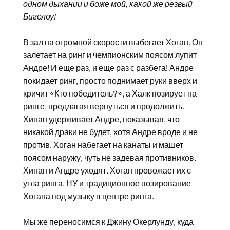
одном дыхании и боже мой, какой же резвый
Бигелоу!
В зал на огромной скорости выбегает Хоган. Он
залетает на ринг и чемпионским поясом лупит
Андре! И еще раз, и еще раз с разбега! Андре
покидает ринг, просто поднимает руки вверх и
кричит «Кто победитель?», а Халк позирует на
ринге, предлагая вернуться и продолжить.
Хинан удерживает Андре, показывая, что
никакой драки не будет, хотя Андре вроде и не
против. Хоган набегает на канаты и машет
поясом наружу, чуть не задевая противников.
Хинан и Андре уходят. Хоган провожает их с
угла ринга. НУ и традиционное позирование
Хогана под музыку в центре ринга.
Мы же переносимся к Джину Окерлунду, куда