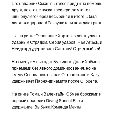
Его напарник Смэш пытался придти на помощь
другу, но его не пускал рефери, за что тот
швырнул его через весь ринг и в итоге… был
дисквалицирован! Разрушители покидают ринг,
…а на ринге Основание Хартов схлестнулись с
Ударным Отрядом. Серия ударов, Hart Attack, и
Неидхард удерживает Сантану! Отряд выбыл!
На смену им выходят Бульдоги. Долгий обмен
приемами без явного доминирования, но на
смену Основанию вышли Остравитяне и Хаку
удерживает Парня-динамита после Clipper’а.
На ринге Рома и Валентайн. Обмен бросками и
первый проводит Diving Sunset Flip и
удержание. Выбыла Команда Мечты.