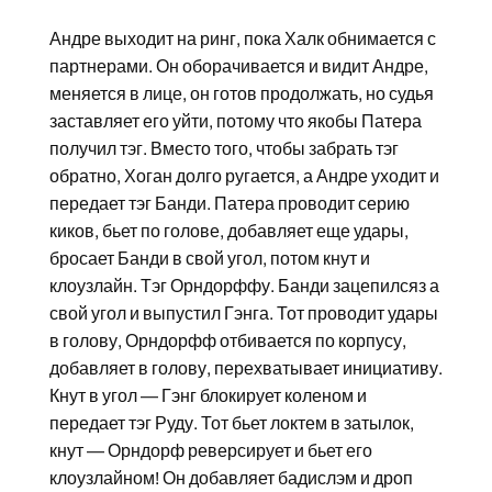
Андре выходит на ринг, пока Халк обнимается с
партнерами. Он оборачивается и видит Андре,
меняется в лице, он готов продолжать, но судья
заставляет его уйти, потому что якобы Патера
получил тэг. Вместо того, чтобы забрать тэг
обратно, Хоган долго ругается, а Андре уходит и
передает тэг Банди. Патера проводит серию
киков, бьет по голове, добавляет еще удары,
бросает Банди в свой угол, потом кнут и
клоузлайн. Тэг Орндорффу. Банди зацепилсяз а
свой угол и выпустил Гэнга. Тот проводит удары
в голову, Орндорфф отбивается по корпусу,
добавляет в голову, перехватывает инициативу.
Кнут в угол — Гэнг блокирует коленом и
передает тэг Руду. Тот бьет локтем в затылок,
кнут — Орндорф реверсирует и бьет его
клоузлайном! Он добавляет бадислэм и дроп