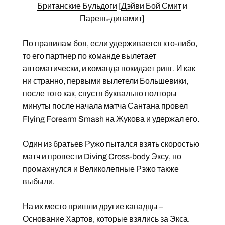
Британские Бульдоги
[
Дэйви Бой Смит
и
Парень-динамит
]
По правилам боя, если удерживается кто-либо,
то его партнер по команде вылетает
автоматически, и команда покидает ринг. И как
ни странно, первыми вылетели Большевики,
после того как, спустя буквально полторы
минуты после начала матча Сантана провел
Flying Forearm Smash на Жукова и удержал его.
Один из братьев Ружо пытался взять скоростью
матч и провести Diving Cross-body Эксу, но
промахнулся и Великолепные Рэжо также
выбыли.
На их место пришли другие канадцы –
Основание Хартов, которые взялись за Экса.