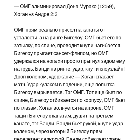
— ОМГ элиминировал Дона Мурако (12:59),
Хоган vs Андре 2:3
ОМГ прям реально присел на канаты от
усталости, а на ринге Бигелоу. ОМГ бьет его по
затылку, по спине, проводит кнут и нагибается.
Бигелоу прыгает сансет-флипом, но ОМГ
удержался на нога хи просто прыгнул задом ему
на грудь. Банди на ринге, удар, кнут и клоузлайн!
Дроп коленом, удержание — Хоган спасает
матч. Удар кулаком в падении, еще попытка —
Бигелоу вырывается. Тэг ОМГ. Тот еще бьет по
спине, Бигелоу отбивается по корпусу, ОМГ бьет
по глазам, Хоган волнуется на апроне. ОМГ
тащит Бигелоу к канатам, душит на третьем
канате, тэг Банди. Банди бьет рукой, кнут и удар
коленом, через который Бигелоу прям
перелетает сальтухой. Банди добавляет удары,