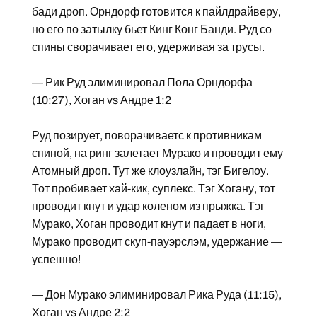
бади дроп. Орндорф готовится к пайлдрайверу,
но его по затылку бьет Кинг Конг Банди. Руд со
спины сворачивает его, удерживая за трусы.
— Рик Руд элиминировал Пола Орндорфа
(10:27), Хоган vs Андре 1:2
Руд позирует, поворачиваетс к противникам
спиной, на ринг залетает Мурако и проводит ему
Атомный дроп. Тут же клоузлайн, тэг Бигелоу.
Тот пробивает хай-кик, суплекс. Тэг Хогану, тот
проводит кнут и удар коленом из прыжка. Тэг
Мурако, Хоган проводит кнут и падает в ноги,
Мурако проводит скуп-пауэрслэм, удержание —
успешно!
— Дон Мурако элиминировал Рика Руда (11:15),
Хоган vs Андре 2:2