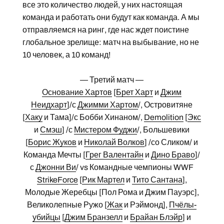
все это количество людей, у них настоящая
команда и работать они будут как команда. А мы
отправляемся на ринг, где нас ждет поистине
глобальное зрелище: матч на выбывание, но не
10 человек, а 10 команд!
— Третий матч —
Основание Хартов
[
Брет Харт
и
Джим
Неидхарт
]/с
Джимми Хартом
/, Островитяне
[
Хаку
и Тама]/с Бобби Хинаном/,
Demolition
[
Экс
и
Смэш
] /с
Мистером Фуджи
/, Большевики
[
Борис Жуков
и
Николай Волков
] /со Сликом/ и
Команда Мечты [
Грег Валентайн
и
Дино Браво
]/
с
Джонни Ви
/ vs Командные чемпионы WWF
StrikeForce
[
Рик Мартел
и
Тито Сантана
],
Молодые Жеребцы [Пол Рома и Джим Пауэрс],
Великолепные Ружо [
Жак
и Рэймонд],
Пчёлы-
убийцы
[
Джим Бранзелл
и
Брайан Блэйр
] и