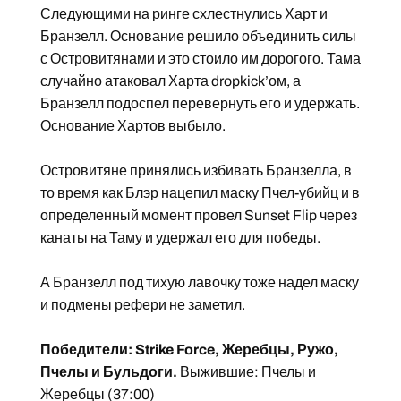
Следующими на ринге схлестнулись Харт и
Бранзелл. Основание решило объединить силы
с Островитянами и это стоило им дорогого. Тама
случайно атаковал Харта dropkick’ом, а
Бранзелл подоспел перевернуть его и удержать.
Основание Хартов выбыло.
Островитяне принялись избивать Бранзелла, в
то время как Блэр нацепил маску Пчел-убийц и в
определенный момент провел Sunset Flip через
канаты на Таму и удержал его для победы.
А Бранзелл под тихую лавочку тоже надел маску
и подмены рефери не заметил.
Победители: Strike Force, Жеребцы, Ружо,
Пчелы и Бульдоги.
Выжившие: Пчелы и
Жеребцы (37:00)