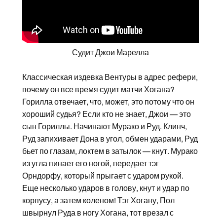
Судит Джои Марелла
Классическая издевка Вентуры в адрес рефери,
почему он все время судит матчи Хогана?
Горилла отвечает, что, может, это потому что он
хороший судья? Если кто не знает, Джои — это
сын Гориллы. Начинают Мурако и Руд. Клинч,
Руд запихивает Дона в угол, обмен ударами, Руд
бьет по глазам, локтем в затылок — кнут. Мурако
из угла пинает его ногой, передает тэг
Орндорфу, который прыгает с ударом рукой.
Еще несколько ударов в голову, кнут и удар по
корпусу, а затем коленом! Тэг Хогану, Пол
швырнул Руда в ногу Хогана, тот врезал с