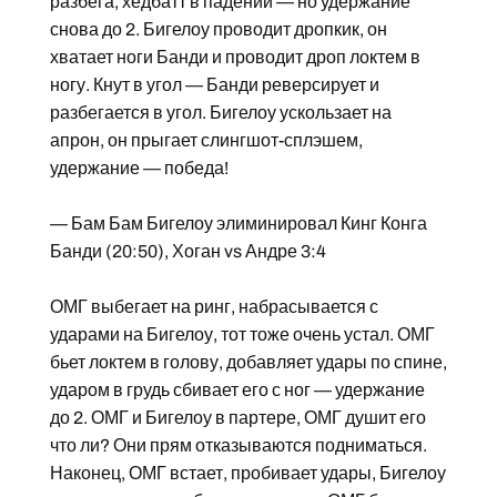
разбега, хедбатт в падении — но удержание
снова до 2. Бигелоу проводит дропкик, он
хватает ноги Банди и проводит дроп локтем в
ногу. Кнут в угол — Банди реверсирует и
разбегается в угол. Бигелоу ускользает на
апрон, он прыгает слингшот-сплэшем,
удержание — победа!
— Бам Бам Бигелоу элиминировал Кинг Конга
Банди (20:50), Хоган vs Андре 3:4
ОМГ выбегает на ринг, набрасывается с
ударами на Бигелоу, тот тоже очень устал. ОМГ
бьет локтем в голову, добавляет удары по спине,
ударом в грудь сбивает его с ног — удержание
до 2. ОМГ и Бигелоу в партере, ОМГ душит его
что ли? Они прям отказываются подниматься.
Наконец, ОМГ встает, пробивает удары, Бигелоу