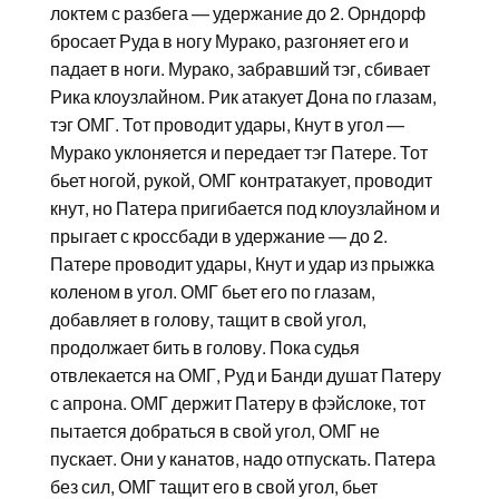
локтем с разбега — удержание до 2. Орндорф
бросает Руда в ногу Мурако, разгоняет его и
падает в ноги. Мурако, забравший тэг, сбивает
Рика клоузлайном. Рик атакует Дона по глазам,
тэг ОМГ. Тот проводит удары, Кнут в угол —
Мурако уклоняется и передает тэг Патере. Тот
бьет ногой, рукой, ОМГ контратакует, проводит
кнут, но Патера пригибается под клоузлайном и
прыгает с кроссбади в удержание — до 2.
Патере проводит удары, Кнут и удар из прыжка
коленом в угол. ОМГ бьет его по глазам,
добавляет в голову, тащит в свой угол,
продолжает бить в голову. Пока судья
отвлекается на ОМГ, Руд и Банди душат Патеру
с апрона. ОМГ держит Патеру в фэйслоке, тот
пытается добраться в свой угол, ОМГ не
пускает. Они у канатов, надо отпускать. Патера
без сил, ОМГ тащит его в свой угол, бьет