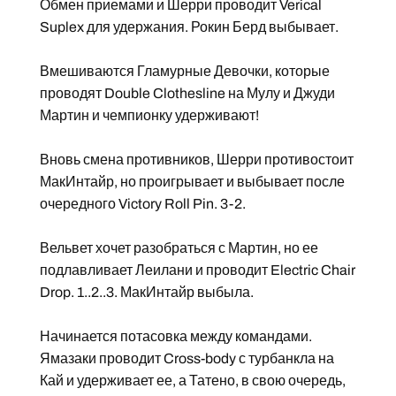
Обмен приемами и Шерри проводит Verical
Suplex для удержания. Рокин Берд выбывает.
Вмешиваются Гламурные Девочки, которые
проводят Double Clothesline на Мулу и Джуди
Мартин и чемпионку удерживают!
Вновь смена противников, Шерри противостоит
МакИнтайр, но проигрывает и выбывает после
очередного Victory Roll Pin. 3-2.
Вельвет хочет разобраться с Мартин, но ее
подлавливает Леилани и проводит Electric Chair
Drop. 1..2..3. МакИнтайр выбыла.
Начинается потасовка между командами.
Ямазаки проводит Cross-body с турбанкла на
Кай и удерживает ее, а Татено, в свою очередь,