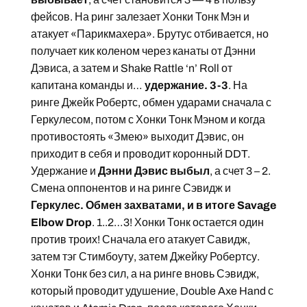
фейсов. На ринг залезает Хонки Тонк Мэн и
атакует «Парикмахера». Брутус отбивается, но
получает кик коленом через канаты от Дэнни
Дэвиса, а затем и Shake Rattle ‘n’ Roll от
капитана команды и…
удержание. 3-3
. На
ринге Джейк Робертс, обмен ударами сначала с
Геркулесом, потом с Хонки Тонк Мэном и когда
противостоять «Змею» выходит Дэвис, он
приходит в себя и проводит коронный DDT.
Удержание и
Дэнни Дэвис выбыл
, а счет 3 – 2.
Смена оппонентов и на ринге Сэвидж и
Геркулес. Обмен захватами, и в итоге Savage
Elbow Drop
. 1..2…3! Хонки Тонк остается один
против троих! Сначала его атакует Савидж,
затем тэг Стимбоуту, затем Джейку Робертсу.
Хонки Тонк без сил, а на ринге вновь Сэвидж,
который проводит удушение, Double Axe Hand с