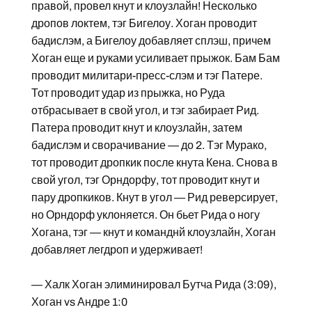
правой, провел кнут и клоузлайн! Несколько
дропов локтем, тэг Бигелоу. Хоган проводит
бадислэм, а Бигелоу добавляет сплэш, причем
Хоган еще и руками усиливает прыжок. Бам Бам
проводит милитари-пресс-слэм и тэг Патере.
Тот проводит удар из прыжка, но Руда
отбрасывает в свой угол, и тэг забирает Рид.
Патера проводит кнут и клоузлайн, затем
бадислэм и сворачивание — до 2. Тэг Мурако,
тот проводит дропкик после кнута Кена. Снова в
свой угол, тэг Орндорфу, тот проводит кнут и
пару дропкиков. Кнут в угол — Рид реверсирует,
но Орндорф уклоняется. Он бьет Рида о ногу
Хогана, тэг — кнут и команднй клоузлайн, Хоган
добавляет легдроп и удерживает!
— Халк Хоган элиминировал Бутча Рида (3:09),
Хоган vs Андре 1:0