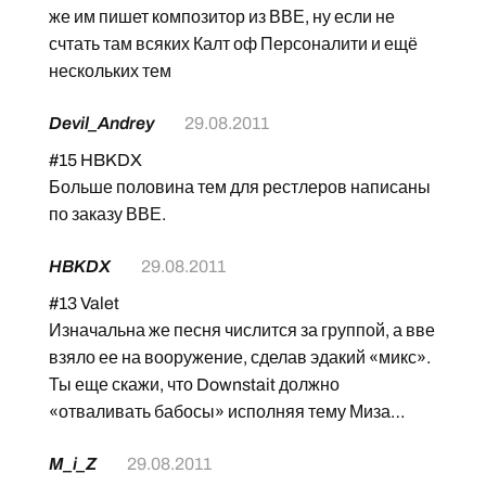
же им пишет композитор из ВВЕ, ну если не
счтать там всяких Калт оф Персоналити и ещё
нескольких тем
Devil_Andrey
29.08.2011
#15 HBKDX
Больше половина тем для рестлеров написаны
по заказу ВВЕ.
HBKDX
29.08.2011
#13 Valet
Изначальна же песня числится за группой, а вве
взяло ее на вооружение, сделав эдакий «микс».
Ты еще скажи, что Downstait должно
«отваливать бабосы» исполняя тему Миза…
M_i_Z
29.08.2011