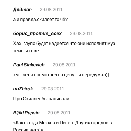
Дедman
29.08.2011
а и правда.скиллет то чё?
борис_против_всех
29.08.2011
Хах, глупо будет надеется что они исполнят муз
темы из вве
Paul Sinkevich
29.08.2011
хм…чет я посмотрел на цену…и передумал))
ивZhirok
29.08.2011
Про Скиллет бы написали…
B@d Pupsic
29.08.2011
«Как всегда Москва и Питер. Других городов в
России нет:( »