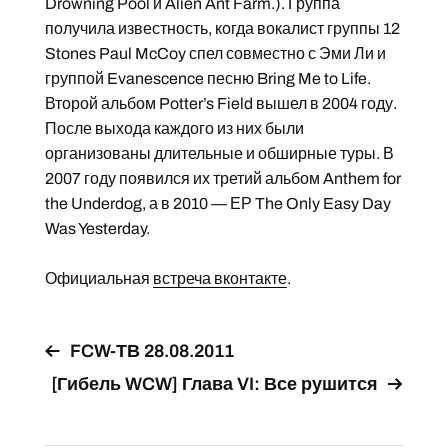
Drowning Pool и Alien Ant Farm.). Группа
получила известность, когда вокалист группы 12
Stones Paul McCoy спел совместно с Эми Ли и
группой Evanescence песню Bring Me to Life.
Второй альбом Potter’s Field вышел в 2004 году.
После выхода каждого из них были
организованы длительные и обширные туры. В
2007 году появился их третий альбом Anthem for
the Underdog, а в 2010 — ЕР The Only Easy Day
Was Yesterday.
Официальная
встреча вконтакте
.
FCW-ТВ 28.08.2011
[Гибель WCW] Глава VI: Все рушится