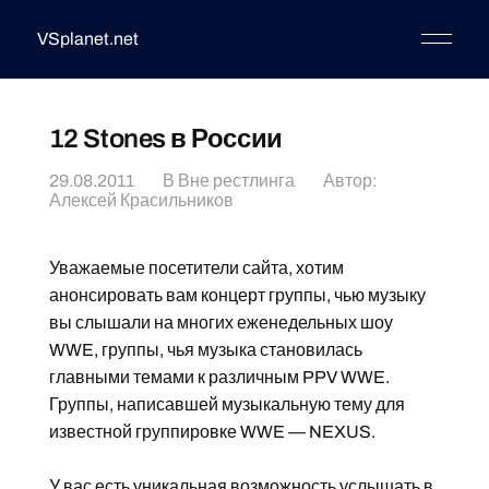
VSplanet.net
12 Stones в России
29.08.2011
В
Вне рестлинга
Автор:
Алексей Красильников
Уважаемые посетители сайта, хотим
анонсировать вам концерт группы, чью музыку
вы слышали на многих еженедельных шоу
WWE, группы, чья музыка становилась
главными темами к различным PPV WWE.
Группы, написавшей музыкальную тему для
известной группировке WWE — NEXUS.
У вас есть уникальная возможность услышать в