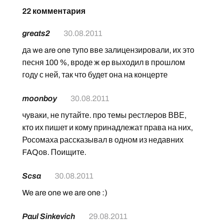
22 комментария
greats2
30.08.2011
да we are one тупо вве залицензировали, их это
песня 100 %, вроде ж ep выходил в прошлом
году с ней, так что будет она на концерте
moonboy
30.08.2011
чуваки, не путайте. про темы рестлеров ВВЕ,
кто их пишет и кому принадлежат права на них,
Росомаха рассказывал в одном из недавних
FAQов. Поищите.
Scsa
30.08.2011
We are one we are one :)
Paul Sinkevich
29.08.2011