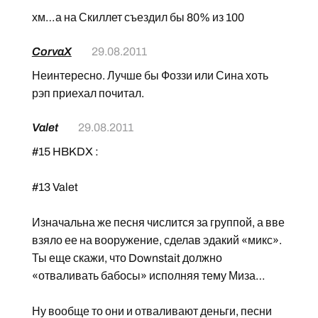
хм…а на Скиллет съездил бы 80% из 100
CorvaX
29.08.2011
Неинтересно. Лучше бы Фоззи или Сина хоть
рэп приехал почитал.
Valet
29.08.2011
#15 HBKDX :
#13 Valet
Изначальна же песня числится за группой, а вве
взяло ее на вооружение, сделав эдакий «микс».
Ты еще скажи, что Downstait должно
«отваливать бабосы» исполняя тему Миза…
Ну вообще то они и отваливают деньги, песни