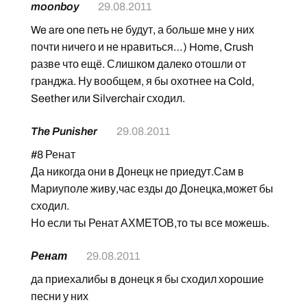
moonboy
29.08.2011
We are one петь не будут, а больше мне у них
почти ничего и не нравиться…) Home, Crush
разве что ещё. Слишком далеко отошли от
гранджа. Ну вообщем, я бы охотнее на Cold,
Seether или Silverchair сходил.
The Punisher
29.08.2011
#8 Ренат
Да никогда они в Донецк не приедут.Сам в
Мариуполе живу,час езды до Донецка,может бы
сходил.
Но если ты Ренат АХМЕТОВ,то ты все можешь.
Ренат
29.08.2011
да приехалибы в донецк я бы сходил хорошие
песни у них