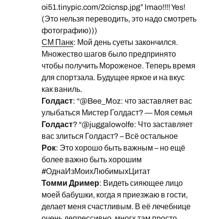
oi51.tinypic.com/2cicnsp.jpg” lmao!!!! Yes!
(Это нельзя переводить, это надо смотреть
фотографию)))
СМ Панк
: Мой день суеты закончился.
Множество шагов было предпринято
чтобы получить Мороженое. Теперь время
для спортзала. Будущее яркое и на вкус
как ваниль.
Голдаст
: “@Bee_Moz: что заставляет вас
улыбаться Мистер Голдаст? — Моя семья
Голдаст
? “@juggalowolfe: Что заставляет
вас злиться Голдаст? – Всё остальное
Рок
: Это хорошо быть важным – но ещё
более важно быть хорошим
#ОднаИзМоихЛюбимыхЦитат
Томми Дример
: Видеть сияющее лицо
моей бабушки, когда я приезжаю в гости,
делает меня счастливым. В её лечебнице
очень депрессивно, многх там просто