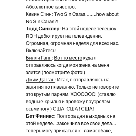
Абсолютное качество.
Кевин Стин
: Two Sin Caras……..how about
No Sin Caras?!
Тодд Синклер
: На этой неделе телешоу
ROH дебютирует на телевидении.
Огромная, огромная неделя для всех нас.
Включайтесь!
Билли Ганн
:
Вот то место
куда я
отправляюсь когда моя жена на меня
злится (посмотрите фото!)
Джим Дагган
: Итак, я отправляюсь на
занятия по плаванию. Только не говорите
это крутым парням. ХОООООО! (ставлю
водные-крылья и провожу пауэрслэм
осьминогу ) США! США ! США!
Бет Финикс
: Полтора дня выходных на
этой неделе…закончила все свои дела…
теперь могу прижаться к Гламасобаке,