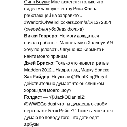
Синн Боуди
: Мне кажется я только что
видел младшую сестру Рика Флера
работающей на заправке?..
#WarlordOfWeird lockerz.com/s/141272354
(
очередная убойная фотка
)
Викки Герреро
: Не могу дождаться
начала работы с Маппетами в Хэллоуин! Я
хочу поцеловать Лягушонка Кермита и
найти моего принца!
Джей Бриско
: Только что начал играть в
Madden 2012…Надрал зад Марку Бриско
Зак Райдер
: Неужели @RealKingRegal
действительно думает что он слишком
хорош для моего шоу?
Голдаст
— “@JackODanielZ:
@WWEGoldust что ты думаешь о своём
персонаже Блэк Рейне?” Тоже самое что я
думаю по поводу того, что дети едят
арбузы