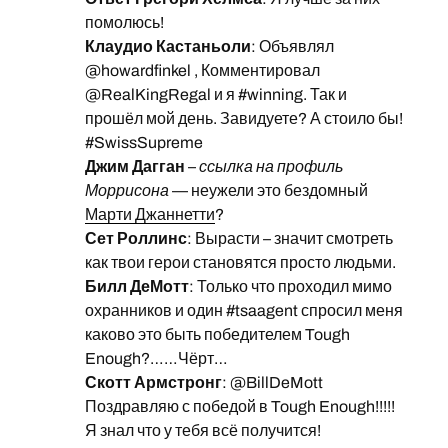
помолюсь!
Клаудио Кастаньоли
: Объявлял
@howardfinkel , Комментировал
@RealKingRegal и я #winning. Так и
прошёл мой день. Завидуете? А стоило бы!
#SwissSupreme
Джим Дагган
–
ссылка на профиль
Моррисона
— неужели это бездомный
Марти Джаннетти
?
Сет Роллинс
: Вырасти – значит смотреть
как твои герои становятся просто людьми.
Билл ДеМотт
: Только что проходил мимо
охранников и один #tsaagent спросил меня
каково это быть победителем Tough
Enough?……Чёрт…
Скотт Армстронг
: @BillDeMott
Поздравляю с победой в Tough Enough!!!!!
Я знал что у тебя всё получится!