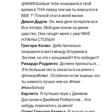
@WWEGoldust тебе понравился твой
время в ТНА перед тем как ты вернулся в
ВВЕ ?” Плохой этап в моей жизни.
Девон Дадли
: Ok, мои дети потеряли все.
Все пятеро. Мой дом похож на дикое
царство. Они сводят меня с ума! МНЕ
НУЖНЫ СТОЛЫ!!!
Грегори Хелмс
: Действительно
понравился матч между Штормом и
Энглом, но что с концовкой? Кто победил?
Рикардо Родригез
: Должен признаться…
Это большая честь оказаться на ринге с
@howardfinkel ..Особенно если знаешь что
ты намного лучше чем он. #Heel
#NewSchool
Карлито
: Я путешествую с Джимом
Дагганом и Джейком Робертсом….Кто
нибудь помолитесь за меня!
Ответ Грегори Хелмса
: Я лучше за них