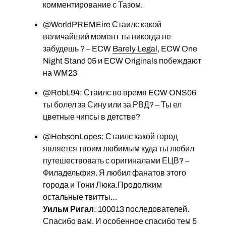
комментирование с Тазом.
@WorldPREMEire Стаилс какой
величайший момент ты никогда не
забудешь ? – ECW
Barely Legal
, ECW One
Night Stand 05 и ECW Originals побеждают
на WM23
@RobL94: Стаилс во время ECW ONS06
ты болел за Сину или за РВД? – Ты ел
цветные чипсы в детстве?
@HobsonLopes: Стаилс какой город
является твоим любимым куда ты любил
путешествовать с оригиналами ЕЦВ? –
Филадельфия. Я любил фанатов этого
города и Тони Люка.Продолжим
остальные твитты…
Уильм Ригал
: 100013 последователей.
Спасибо вам. И особенное спасибо тем 5