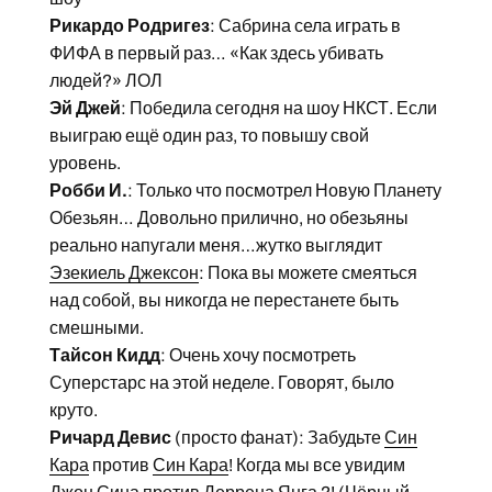
Рикардо Родригез
: Сабрина села играть в
ФИФА в первый раз… «Как здесь убивать
людей?» ЛОЛ
Эй Джей
: Победила сегодня на шоу НКСТ. Если
выиграю ещё один раз, то повышу свой
уровень.
Робби И.
: Только что посмотрел Новую Планету
Обезьян… Довольно прилично, но обезьяны
реально напугали меня…жутко выглядит
Эзекиель Джексон
: Пока вы можете смеяться
над собой, вы никогда не перестанете быть
смешными.
Тайсон Кидд
: Очень хочу посмотреть
Суперстарс на этой неделе. Говорят, было
круто.
Ричард Девис
(просто фанат): Забудьте
Син
Кара
против
Син Кара
! Когда мы все увидим