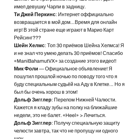
имел девушку Чарли в задницу.
Ти Джей Перкинс
: Интернет оффициально
возвращается в мой дом…Время для онлайн
игр! В этой стране еще играют в Марио Карт
Рейсинг???
Шейн Хелмс
: Топ 30 приёмов Шейна Хелмса! Я
и не знал что умею делать 30 приёмов! Спасибо
«ManiBahamutVX» за создание этого видео!!
Мик Фоли
— Официальное объявление! Я
пошутил прошлой ночью по поводу того что я
буду специальным судьёй на Аду в Клетке… Но я
был бы очень хорош в этом!
Дольф Зигглер
: Перелом Нижней Чалюсти.
Кажется я кладу зубы на полку на ближайшие
недели, это не балет. «Heel» > Лечиться.
Дольф Зигглер
: Получу специальную защиту
челюсти завтра, так что не пропущу ни одного
шоу