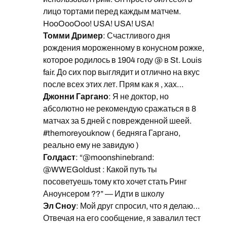
лицо тортами перед каждым матчем.
HooOooOoo! USA! USA! USA!
Томми Дример
: Счастливого дня
рождения мороженному в конусном рожке,
которое родилось в 1904 году @ в St. Louis
fair. До сих пор выглядит и отлично на вкус
после всех этих лет. Прям как я , хах…
Джонни Гаргано
: Я не доктор, но
абсолютно не рекомендую сражаться в 8
матчах за 5 дней с поврежденной шеей.
#themoreyouknow ( бедняга Гаргано,
реально ему не завидую )
Голдаст
: “@moonshinebrand:
@WWEGoldust : Какой путь ты
посоветуешь тому кто хочет стать Ринг
Аноунсером ??” — Идти в школу
Эл Сноу
: Мой друг спросил, что я делаю…
Отвечая на его сообщение, я завалил тест