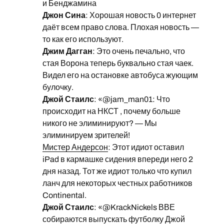
и Бенджамина
Джон Сина
: Хорошая новость 0 интернет
даёт всем право слова. Плохая новость —
то как его используют.
Джим Дагган
: Это очень печально, что
стая Ворона теперь буквально стая чаек.
Видел его на остановке автобуса жующим
булочку.
Джой Стаилс
: «@jam_man01: Что
происходит на НКСТ , почему больше
никого не элиминируют? — Мы
элиминируем зрителей!
Мистер Андерсон
: Этот идиот оставил
iPad в кармашке сидения впереди него 2
дня назад. Тот же идиот только что купил
ланч для некоторых честных работников
Continental.
Джой Стаилс
: «@KrackNickels ВВЕ
собираются выпускать футболку Джой