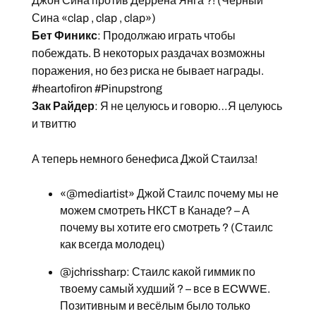
Джон Сина против Деррена Янга ?! (Чёрный
Сина «clap , clap , clap»)
Бет Финикс
: Продолжаю играть чтобы
побеждать. В некоторых раздачах возможны
поражения, но без риска не бывает награды.
#heartofiron #Pinupstrong
Зак Райдер
: Я не целуюсь и говорю…Я целуюсь
и твиттю
А теперь немного бенефиса Джой Стаилза!
«@mediartist» Джой Стаилс почему мы не
можем смотреть НКСТ в Канаде? – А
почему вы хотите его смотреть ? (Стаилс
как всегда молодец)
@jchrissharp: Стаилс какой гиммик по
твоему самый худший ? – все в ECWWE.
Позитивным и весёлым было только