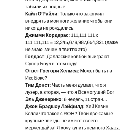
забыли их родные.
Кайл О’Райли
: Только что закончил
внедрять в мои ноги желание чтобы они
никогда не рождались.
Джимми Кордерас
: 111,111,111 x
111,111,111 = 12,345,678,987,654,321 (даже
не знаю, зачем я твиттю это)
Голдаст
: Даллаские ковбои выиграют
Супер Боул в этом году!
Ответ Грегори Хелмса
: Может быть на
Икс Бокс?
Тим Донст
: Часть меня думает, что я
лузер, а вторая, — что я Всемогущий Бог
Эль Дженерико
: 6 недель, 11 стран…
Джон Брэдшоу Лэйфилд
: Хей Кевин
Келли что такое с ROH? Твои две самые
крупные звезды не имеют своего
мерчендайза! Я хочу купить немного Хааса