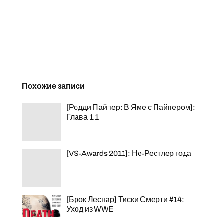
Похожие записи
[Родди Пайпер: В Яме с Пайпером]:
Глава 1.1
[VS-Awards 2011]: Не-Рестлер года
[Брок Леснар] Тиски Смерти #14:
Уход из WWE