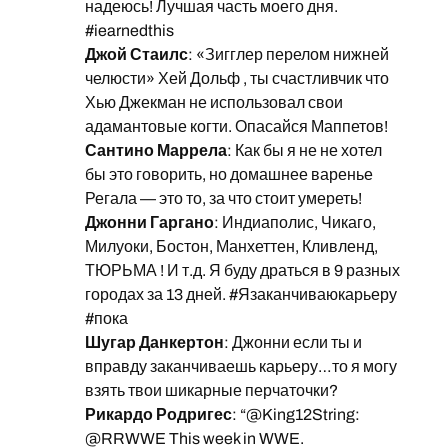
надеюсь! Лучшая часть моего дня.
#iearnedthis
Джой Стаилс
: «Зигглер перелом нижней
челюсти» Хей Дольф , ты счастливчик что
Хью Джекман не использовал свои
адамантовые когти. Опасайся Маппетов!
Сантино Маррела
: Как бы я не не хотел
бы это говорить, но домашнее варенье
Регала — это то, за что стоит умереть!
Джонни Гаргано
: Индиаполис, Чикаго,
Милуоки, Бостон, Манхеттен, Кливленд,
ТЮРЬМА ! И т.д. Я буду драться в 9 разных
городах за 13 дней. #Язаканчиваюкарьеру
#пока
Шугар Данкертон
: Джонни если ты и
вправду заканчиваешь карьеру…то я могу
взять твои шикарные перчаточки?
Рикардо Родригес
: “@King12String:
@RRWWE This week in WWE.