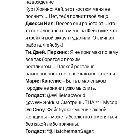
на вождение
Курт Хокинс
: Хей, этот костюм меня не
полнит? …Нет, тебя полнит твоё лицо.
Джесси Нил
: Весело они работают… кто-
то пожаловался на меня на Фейсбуке, что
я фейк и мой аккаунт удалили! Отличная
работа, Фейсбук!
Ти.Джей. Перкинс
: Я не понимаю почему
все так борятся с плохим
рестлингом….Плохой рестлинг
намнооооооого веселее как мне кажется.
Мария Канелис
– Быть в маленьком
городке не значит узко мыслить.
Голдаст
: @WillieMacWorld:
@WWEGoldust Смотришь ТНА?” – Мусор
Эл Сноу
: Фейсбук как мнение любой
женщины – может абсолютно поменяться
без какой либо причины.
Голдаст
: “@HatchetmanSager: