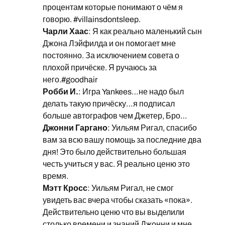
процентам которые понимают о чём я
говорю. #villainsdontsleep.
Чарли Хаас
: Я как реально маленький сын
Джона Лэйфилда и он помогает мне
постоянно. За исключением совета о
плохой причёске. Я ручаюсь за
него.#goodhair
Робби И.
: Игра Yankees…не надо был
делать такую причёску…я подписал
больше автографов чем Джетер, Бро…
Джонни Гаргано
: Уильям Ригал, спасибо
вам за всю вашу помощь за последние два
дня! Это было действительно большая
честь учиться у вас. Я реально ценю это
время.
Мэтт Кросс
: Уильям Ригал, не смог
увидеть вас вчера чтобы сказать «пока».
Действительно ценю что вы выделили
столько времени и знаний Джонни и мне.