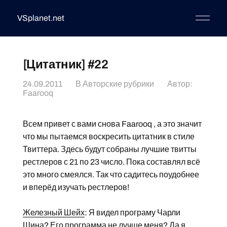
VSplanet.net
[Цитатник] #22
24.09.2011
В
Авторские рубрики
Автор:
Faarooq
Всем привет с вами снова Faarooq , а это значит
что мы пытаемся воскресить цитатник в стиле
Твиттера. Здесь будут собраны лучшие твитты
рестлеров с 21 по 23 число. Пока составлял всё
это много смеялся. Так что садитесь поудобнее
и вперёд изучать рестлеров!
Железный Шейх
: Я видел програму Чарли
Шина? Его программа не лучше меня? Да я