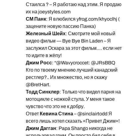
Стаилса ? – Я работаю над этим. Я продаю
их на joeystyles.com
СМ Панк
: Я влюбился yfrog.com/khyoclhj (
зацените новую пассию Панка)
Железный Шейх
: Смотрите мой новый
видео фильм — Bye Bye Bin Laden – Я
заслужил Оскара за этот фильм…. если нет
то идите в жёпу!
Джим Росс
: “@Wavycroccet: @JRsBBQ
Кто по твоему мнению лучший канадский
рестлер?.. Их множество, но я скажу
@BretHart.
Тодд Синклер
: Только что видел парня на
мотоцикле с ножкой стула. У меня такое
чувство что это не к добру.
Ответ
Кевина Стина
– @sinclairtodd Я
всего лишь хотел сказать «Привет Джим»!
Джим Дагган
: Papa Shango никогда не
использовал грим. Он просто бил себя в