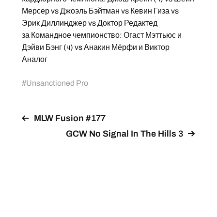
Мерсер vs Джоэль Бэйтман vs Кевин Гиза vs
Эрик Диллинджер vs Доктор Редактед
за Командное чемпионство: Огаст Мэттьюс и
Дэйви Бэнг (ч) vs Анакин Мёрфи и Виктор
Аналог
#
Unsanctioned Pro
MLW Fusion #177
GCW No Signal In The Hills 3