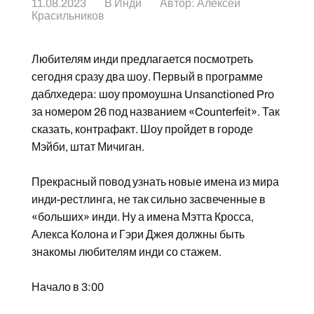
11.08.2023
В
Инди
Автор:
Алексей
Красильников
Любителям инди предлагается посмотреть
сегодня сразу два шоу. Первый в программе
даблхедера: шоу промоушна Unsanctioned Pro
за номером 26 под названием «Counterfeit». Так
сказать, контрафакт. Шоу пройдет в городе
Мэйби, штат Мичиган.
Прекрасный повод узнать новые имена из мира
инди-рестлинга, не так сильно засвеченные в
«больших» инди. Ну а имена Мэтта Кросса,
Алекса Колона и Гэри Джея должны быть
знакомы любителям инди со стажем.
Начало в 3:00