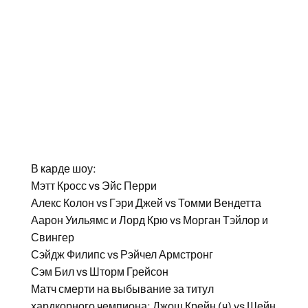
В карде шоу:
Мэтт Кросс vs Эйс Перри
Алекс Колон vs Гэри Джей vs Томми Вендетта
Аарон Уильямс и Лорд Крю vs Морган Тэйлор и
Свингер
Сэйдж Филипс vs Рэйчел Армстронг
Сэм Бил vs Шторм Грейсон
Матч смерти на выбывание за титул
хардкорного чемпиона: Джош Крейн (ч) vs Шейн