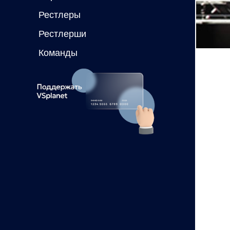
Рестлеры
Рестлерши
Команды