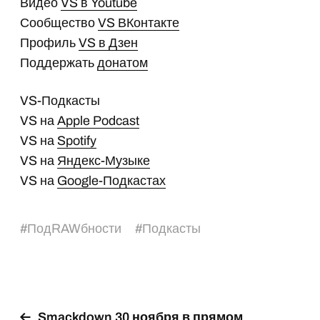
Видео
VS в Youtube
Сообщество
VS ВКонтакте
Профиль
VS в Дзен
Поддержать
донатом
VS-Подкасты
VS на
Apple Podcast
VS на
Spotify
VS на
Яндекс-Музыке
VS на
Google-Подкастах
#
ПодRAWбности
#
Подкасты
Smackdown 30 ноября в прямом