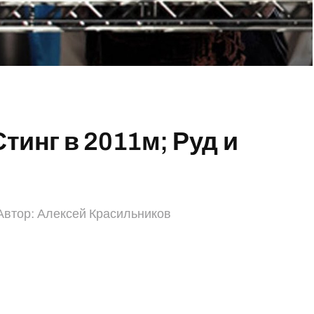
Стинг в 2011м; Руд и
Автор:
Алексей Красильников