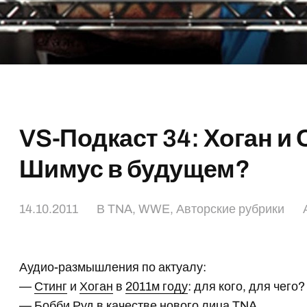
VS-Подкаст 34: Хоган и 
Шимус в будущем?
14.10.2011
В
TNA
,
WWE
,
Авторские рубрики
Аудио-размышления по актуалу:
—
Стинг
и
Хоган
в
2011м году
: для кого, для чего?
—
Бобби Руд
в качестве нового лица TNA