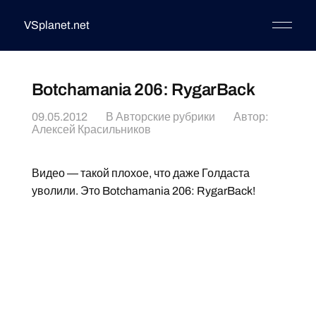
VSplanet.net
Botchamania 206: RygarBack
09.05.2012
В
Авторские рубрики
Автор:
Алексей Красильников
Видео — такой плохое, что даже Голдаста
уволили. Это Botchamania 206: RygarBack!