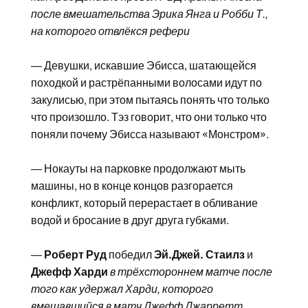
после вмешательства Эрика Янга и Робби Т.,
на которого отвлёкся рефери
— Девушки, искавшие Эбисса, шатающейся
походкой и растрёпанными волосами идут по
закулисью, при этом пытаясь понять что только
что произошло. Тэз говорит, что они только что
поняли почему Эбисса называют «Монстром».
— Нокауты на парковке продолжают мыть
машины, но в конце концов разгорается
конфликт, который перерастает в обливание
водой и бросание в друг друга губками.
—
Роберт Руд
победил
Эй.Джей. Стаилз
и
Джефф Харди
в трёхстороннем матче после
того как удержал Харди, которого
вмешавшийся в матч Джефф Джарретт