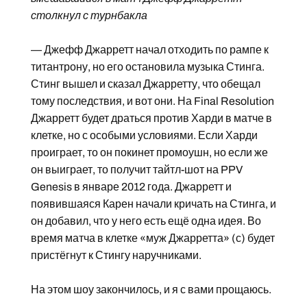
столкнул с турнбакла
— Джефф Джарретт начал отходить по рампе к
титантрону, но его остановила музыка Стинга.
Стинг вышел и сказал Джарретту, что обещал
тому последствия, и вот они. На Final Resolution
Джарретт будет драться против Харди в матче в
клетке, но с особыми условиями. Если Харди
проиграет, то он покинет промоушн, но если же
он выиграет, то получит тайтл-шот на PPV
Genesis в январе 2012 года. Джарретт и
появившаяся Карен начали кричать на Стинга, и
он добавил, что у него есть ещё одна идея. Во
время матча в клетке «муж Джарретта» (с) будет
пристёгнут к Стингу наручниками.
На этом шоу закончилось, и я с вами прощаюсь.