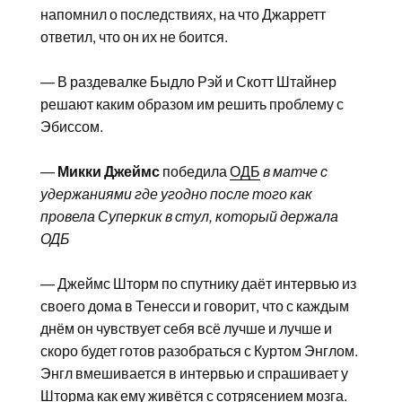
напомнил о последствиях, на что Джарретт
ответил, что он их не боится.
— В раздевалке Быдло Рэй и Скотт Штайнер
решают каким образом им решить проблему с
Эбиссом.
—
Микки Джеймс
победила
ОДБ
в матче с
удержаниями где угодно после того как
провела Суперкик в стул, который держала
ОДБ
— Джеймс Шторм по спутнику даёт интервью из
своего дома в Тенесси и говорит, что с каждым
днём он чувствует себя всё лучше и лучше и
скоро будет готов разобраться с Куртом Энглом.
Энгл вмешивается в интервью и спрашивает у
Шторма как ему живётся с сотрясением мозга.