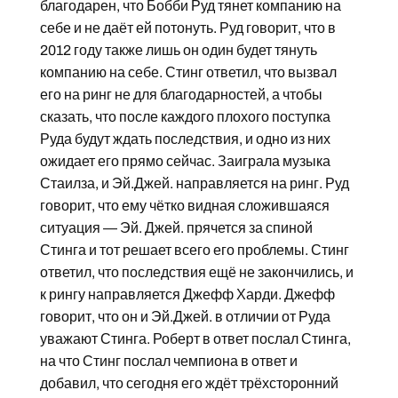
благодарен, что Бобби Руд тянет компанию на
себе и не даёт ей потонуть. Руд говорит, что в
2012 году также лишь он один будет тянуть
компанию на себе. Стинг ответил, что вызвал
его на ринг не для благодарностей, а чтобы
сказать, что после каждого плохого поступка
Руда будут ждать последствия, и одно из них
ожидает его прямо сейчас. Заиграла музыка
Стаилза, и Эй.Джей. направляется на ринг. Руд
говорит, что ему чётко видная сложившаяся
ситуация — Эй. Джей. прячется за спиной
Стинга и тот решает всего его проблемы. Стинг
ответил, что последствия ещё не закончились, и
к рингу направляется Джефф Харди. Джефф
говорит, что он и Эй.Джей. в отличии от Руда
уважают Стинга. Роберт в ответ послал Стинга,
на что Стинг послал чемпиона в ответ и
добавил, что сегодня его ждёт трёхсторонний