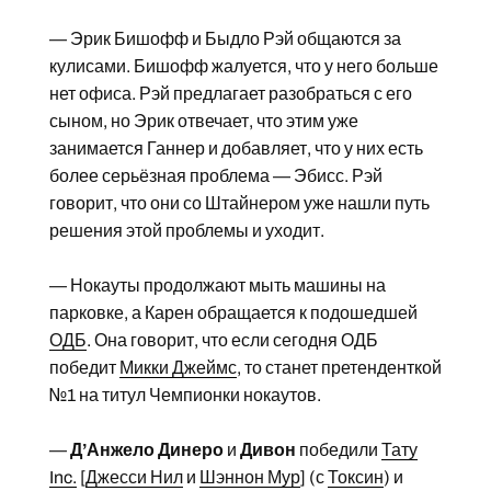
— Эрик Бишофф и Быдло Рэй общаются за
кулисами. Бишофф жалуется, что у него больше
нет офиса. Рэй предлагает разобраться с его
сыном, но Эрик отвечает, что этим уже
занимается Ганнер и добавляет, что у них есть
более серьёзная проблема — Эбисс. Рэй
говорит, что они со Штайнером уже нашли путь
решения этой проблемы и уходит.
— Нокауты продолжают мыть машины на
парковке, а Карен обращается к подошедшей
ОДБ
. Она говорит, что если сегодня ОДБ
победит
Микки Джеймс
, то станет претенденткой
№1 на титул Чемпионки нокаутов.
—
Д’Анжело Динеро
и
Дивон
победили
Тату
Inc.
[
Джесси Нил
и
Шэннон Мур
] (с
Токсин
) и