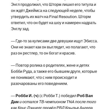
Энгл продолжил, что Шторм лишил его титула и
он ждёт Джеймса на следующей неделе, чтобы
утвердить их матч на Final Resoution. Шторм
ответил, что он будет на шоу и намерен надрать
Энглу зад.
— Где-то за кулисами две девушки ищут Эбисса.
Они не знают как он выглядит, но полагают, что
раз он рестлер, то он богат и красив.
— Повтор ролика о родителях, жене и детях
Бобби Руда, а также его бывшем друге, которые
не понимают, что с ним происходит и
разочарованы его поведением.
—
Робби И. (ч)
(с Робби Т.) победил
Роб Ван
Дам
и остался ТВ-чемпионом TNA после того
как Крис Дэниелс провёл РВД Крылья Ангела