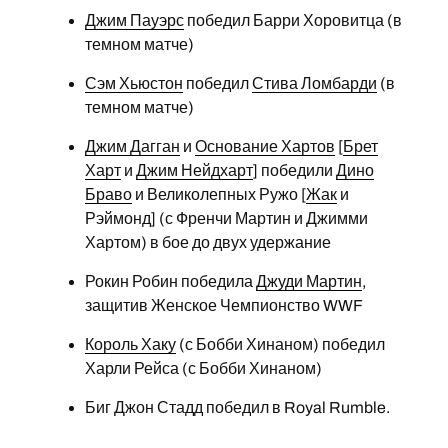
Джим Пауэрс
победил Барри Хоровитца (в
темном матче)
Сэм Хьюстон
победил
Стива Ломбарди
(в
темном матче)
Джим Дагган
и
Основание Хартов
[
Брет
Харт
и
Джим Нейдхарт
] победили
Дино
Браво
и Великолепных Ружо [
Жак
и
Рэймонд] (с Френчи Мартин и Джимми
Хартом) в бое до двух удержание
Рокин Робин победила
Джуди Мартин
,
защитив Женское Чемпионство WWF
Король Хаку
(с Бобби Хинаном) победил
Харли Рейса (с Бобби Хинаном)
Биг Джон Стадд победил в Royal Rumble.