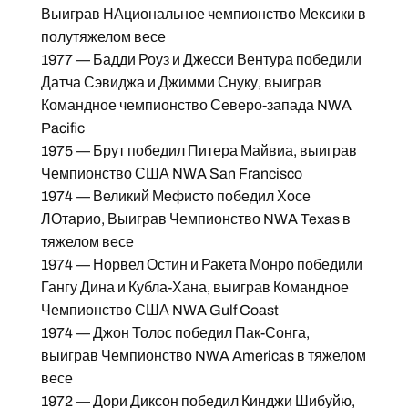
Выиграв НАциональное чемпионство Мексики в
полутяжелом весе
1977 — Бадди Роуз и Джесси Вентура победили
Датча Сэвиджа и Джимми Снуку, выиграв
Командное чемпионство Северо-запада NWA
Pacific
1975 — Брут победил Питера Майвиа, выиграв
Чемпионство США NWA San Francisco
1974 — Великий Мефисто победил Хосе
ЛОтарио, Выиграв Чемпионство NWA Texas в
тяжелом весе
1974 — Норвел Остин и Ракета Монро победили
Гангу Дина и Кубла-Хана, выиграв Командное
Чемпионство США NWA Gulf Coast
1974 — Джон Толос победил Пак-Сонга,
выиграв Чемпионство NWA Americas в тяжелом
весе
1972 — Дори Диксон победил Кинджи Шибуйю,