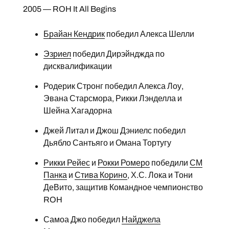
2005 — ROH It All Begins
Брайан Кендрик
победил Алекса Шелли
Эзриел
победил Дирэйнджда по
дисквалификации
Родерик Стронг победил Алекса Лоу,
Эвана Старсмора, Рикки Лэнделла и
Шейна Хагадорна
Джей Литал и Джош Дэниелс победил
Дьябло Сантьяго и Омана Тортугу
Рикки Рейес
и
Рокки Ромеро
победили
СМ
Панка
и
Стива Корино
, Х.С. Лока и Тони
ДеВито, защитив Командное чемпионство
ROH
Самоа Джо победил
Найджела