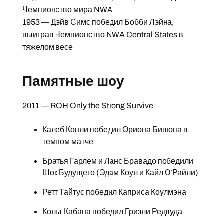
Чемпионство мира NWA
1953 — Дэйв Симс победил Бобби Лэйна,
выиграв Чемпионство NWA Central States в
тяжелом весе
Памятные шоу
2011 —
ROH Only the Strong Survive
Калеб Конли
победил Ориона Бишопа в
темном матче
Братья Гарлем и Ланс Бравадо победили
Шок Будущего (Эдам Коул и Кайл О’Райли)
Ретт Тайтус победил Каприса Коулмэна
Кольт Кабана
победил Гризли Редвуда