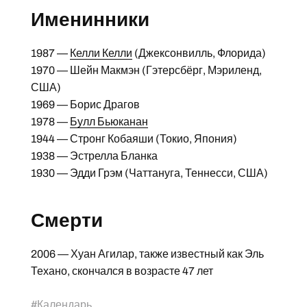
Именинники
1987 —
Келли Келли
(Джексонвилль, Флорида)
1970 — Шейн Макмэн (Гэтерсбёрг, Мэриленд,
США)
1969 — Борис Драгов
1978 —
Булл Бьюканан
1944 — Стронг Кобаяши (Токио, Япония)
1938 — Эстрелла Бланка
1930 — Эдди Грэм (Чаттануга, Теннесси, США)
Смерти
2006 — Хуан Агилар, также известный как Эль
Техано, скончался в возрасте 47 лет
#
Календарь