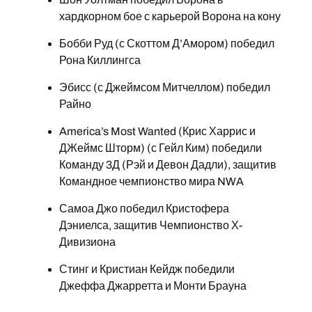
хардкорном бое с карьерой Ворона на кону
Бобби Руд (с Скоттом Д’Амором) победил
Рона Киллингса
Эбисс (с Джеймсом Митчеллом) победил
Райно
America’s Most Wanted (Крис Харрис и
ДЖеймс Шторм) (с Гейл Ким) победили
Команду 3Д (Рэй и Девон Дадли), защитив
Командное чемпионство мира NWA
Самоа Джо победил Кристофера
Дэниелса, защитив Чемпионство Х-
Дивизиона
Стинг и Кристиан Кейдж победили
Джеффа Джарретта и Монти Брауна