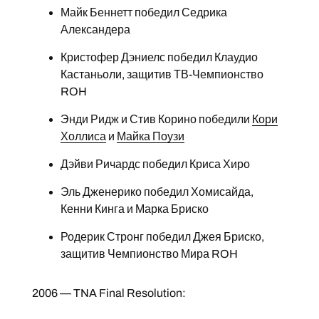
Майк Беннетт победил Седрика
Александера
Кристофер Дэниелс победил Клаудио
Кастаньоли, защитив ТВ-Чемпионство
ROH
Энди Ридж и Стив Корино победили
Кори
Холлиса
и
Майка Поузи
Дэйви Ричардс победил Криса Хиро
Эль Дженерико победил Хомисайда,
Кенни Кинга и Марка Бриско
Родерик Стронг победил Джея Бриско,
защитив Чемпионство Мира ROH
2006 — TNA Final Resolution: