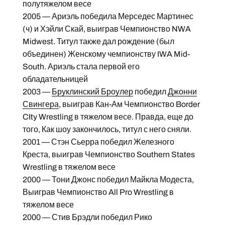
полутяжелом весе
2005 — Ариэль победила Мерседес Мартинес
(ч) и Хэйли Скай, выиграв Чемпионство NWA
Midwest. Титул также дал рождение (был
объединен) Женскому чемпионству IWA Mid-
South. Ариэль стала первой его
обладательницей
2003 —
Бруклинский Броулер
победил
Джонни
Свингера
, выиграв Кан-Ам Чемпионство Border
CIty Wrestling в тяжелом весе. Правда, еще до
того, Как шоу закончилось, титул с него сняли.
2001 — Стэн Сьерра победил Железного
Креста, выиграв Чемпионство Southern States
Wrestling в тяжелом весе
2000 — Тони Джонс победил Майкла Модеста,
Выиграв Чемпионство All Pro Wrestling в
тяжелом весе
2000 — Стив Брэдли победил Рико