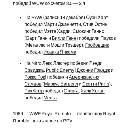
победой WCW со счетом 3.5 — 2.4
На RAW (запись 18 декабря) Оуэн Харт
победил
Марти Джаннетти
, Стив Остин
победил Мэтта Харди, Смокинг Ганнс
(Барт Ганн и
Билли Ганн
) победили Пауков
(Металлюги Мош и Трэшер),
Гробовщик
победил
Исаака Янкема
На Nitro
Лекс Ллюгер
победил
Рэнди
Сэвиджа
,
Public Enemy
[
Джонни Грандж
и
Рокко Рок
] победили
Американских
Самцов
(
Маркус Багвелл
и
Скотти Риггз
),
Рик Флэр
победил
Стинга
,
Халк Хоган
победил
Менга
1989 —
WWF Royal Rumble
— первое шоу Royal
Rumble, показанное по PPV