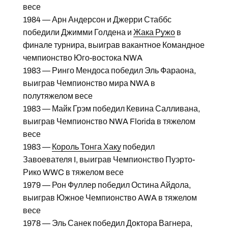
весе
1984 — Арн Андерсон и Джерри Стаббс
победили Джимми Голдена и
Жака Ружо
в
финале турнира, выиграв вакантное Командное
чемпионство Юго-востока NWA
1983 — Ринго Мендоса победил Эль Фараона,
выиграв Чемпионство мира NWA в
полутяжелом весе
1983 — Майк Грэм победил Кевина Салливана,
выиграв Чемпионство NWA Florida в тяжелом
весе
1983 —
Король Тонга Хаку
победил
Завоевателя I, выиграв Чемпионство Пуэрто-
Рико WWC в тяжелом весе
1979 — Рон Фуллер победил Остина Айдола,
выиграв Южное Чемпионство AWA в тяжелом
весе
1978 — Эль Санек победил Доктора Вагнера,