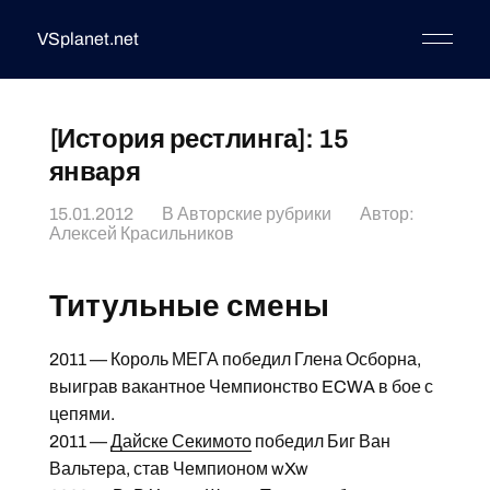
VSplanet.net
[История рестлинга]: 15
января
15.01.2012
В
Авторские рубрики
Автор:
Алексей Красильников
Титульные смены
2011 — Король МЕГА победил Глена Осборна,
выиграв вакантное Чемпионство ECWA в бое с
цепями.
2011 —
Дайске Секимото
победил Биг Ван
Вальтера, став Чемпионом wXw