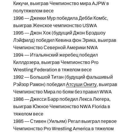
Кикучи, выиграв Чемпионство мира AJPW в
полутяжелом весе
1996 — Джекки Мур победила Дебби Комбс,
выиграв Женское чемпионство USWA
1995 — Джон Хок (будущий Джон Брэдшоу
Лэйфилд) победил Кевина фон Эрика, выиграв
Чемпионство Северной Америки NWA
1994 — Итальянский жеребец победил
Киллдозера, выиграв Чемпионство Pro
Wrestling Federation в тяжелом весе
1992 — Большой Титан (будущий фальшивый
Рэйзор Рамон) победил
Атсуши Ониту
, выиграв
Чемпионство Мира по боям без правил WWA
1986 — Джесси Барр победил Лекса Люгера,
выиграв Южное Чемпионство NWA Florida в
тяжелом весе
1985 — Стивен (Уильям) Регал выиграл первое
Чемпионство Pro Wrestling America в тяжелом