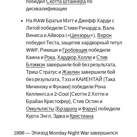
победил
Скотта Штайнера
по
дисквалификации
На RAW Братья Мэтт и Джефф Харди с
Литой победили Стиви Ричардса, Вала
Вениса и Айвора («
Цензоры
«),
Ворон
победил Теста, защитив хардкорный титул
WWF, Рикиши и
Гробовщик
победили
Каина и
Рока
,
Хардкор Холли
и
Стив
Блэкмэн
завершили бой без результата,
Триш Стратус и
Жаклин
завершили бой
без результата, Тэзз и КАИЕНТАЙ [Така
Мичиноку и Фунаки] победили Рона
Киллингса и 2-Cool [Скотти 2 Хотти и
Брайан Кристофер], Стив Остин и
Оккультисты
[
Брэдшоу
и
Фарук
] победили
Курта Энгл, Эджа и
Кристиана
1996 — Эпизод Monday Night War завершился