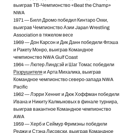
выиграв ТВ-Чемпионство «Beat the Champ»
NWA
1971 — Билл Дромо победил Кинтаро Охки,
выиграв Чемпионство Азии Japan Wrestling
Association в тяжелом весе
1969 — Дон Карсон и Дик Данн победили Флэша
и Ракету Монро, выиграв Командное
чемпионство NWA Gulf Coast
1964 — Лютер Линдсэй и Шаг Томас победили
Разрушителя
и Арта Михалика, выиграв
Командное чемпионство северо-запада NWA
Pacific
1962 — Лэрри Хенниг и Дюк Хоффман победили
Ивана и Никиту Калмыковых в финале турнира,
выиграв вакантное Командное чемпионство
AWA
1959 — Херб и Сеймур Фримэны победили
Реджи и Стэна Лисовски, выиграв Командное