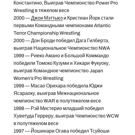
Константино, Выиграв Чемпионство Power Pro
Wrestling в тяжелом весе
2000 —
Джои Мэттьюз
и Кристиан Йорк стали
первыми Командными чемпионами Atlantic
Terror Championship Wrestling
2000 — Дон Броди победил Дага Гилберта,
выиграв Национальное Чемпионство NWA
1999 — Риеко Амано и Большой Коммандо
победили Томоко Кузуми и Хикари Фукуоку,
выиграв Командное чемпионство Japan
Women’s Pro Wrestling
1999 — Масао Орихара победила Юджи
Ясараоку, выиграв Межнациональное
чемпионство WAR в полутяжелом весе
1998 — Рэй Мистерио младший победил
Хуветуда Герреру, выиграв Чемпионство WCW
в полутяжелом весе
1997 — Йошинари Огава победил Тсуйоши