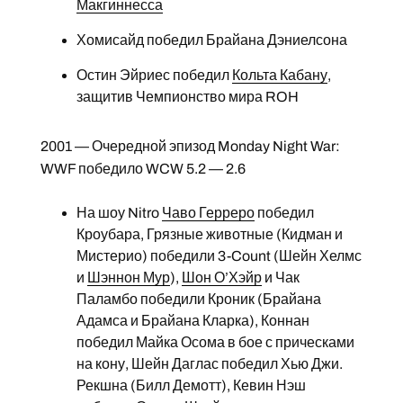
Макгиннесса
Хомисайд победил Брайана Дэниелсона
Остин Эйриес победил
Кольта Кабану
,
защитив Чемпионство мира ROH
2001 — Очередной эпизод Monday Night War:
WWF победило WCW 5.2 — 2.6
На шоу Nitro
Чаво Герреро
победил
Кроубара, Грязные животные (Кидман и
Мистерио) победили 3-Count (Шейн Хелмс
и
Шэннон Мур
),
Шон О’Хэйр
и Чак
Паламбо победили Кроник (Брайана
Адамса и Брайана Кларка), Коннан
победил Майка Осома в бое с прическами
на кону, Шейн Даглас победил Хью Джи.
Рекшна (Билл Демотт), Кевин Нэш