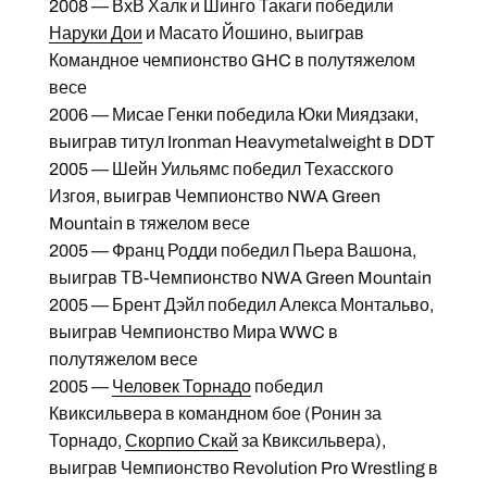
2008 — ВхВ Халк и Шинго Такаги победили
Наруки Дои
и Масато Йошино, выиграв
Командное чемпионство GHC в полутяжелом
весе
2006 — Мисае Генки победила Юки Миядзаки,
выиграв титул Ironman Heavymetalweight в DDT
2005 — Шейн Уильямс победил Техасского
Изгоя, выиграв Чемпионство NWA Green
Mountain в тяжелом весе
2005 — Франц Родди победил Пьера Вашона,
выиграв ТВ-Чемпионство NWA Green Mountain
2005 — Брент Дэйл победил Алекса Монтальво,
выиграв Чемпионство Мира WWC в
полутяжелом весе
2005 —
Человек Торнадо
победил
Квиксильвера в командном бое (Ронин за
Торнадо,
Скорпио Скай
за Квиксильвера),
выиграв Чемпионство Revolution Pro Wrestling в