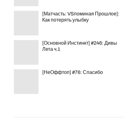
[Матчасть: VSпоминая Прошлое]:
Как потерять улыбку
[Основной Инстинкт] #246: Дивы
Лета ч.1
[НеОффтоп] #76: Спасибо