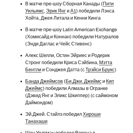
В матче пре-шоу Сборная Канады (
Пити
Уильямс
,
Эрик Янг
и
А1
) победили Лэнса
Хойта, Джея Литала и Кенни Кинга
В матче пре-шоу Latin American Exchange
(Хомисайд и Коннан) победили Натуралов
(Энди Даглас и Чейс Стивенс)
Алекс Шелли, Остин Эйриес и Родерик
Стронг победили Криса Сэйбина,
Мэтта
Бентли
и Сонджея Датта (с
Трэйси Брукс
)
Банда Джеймсов
(
Би.Джи. Джеймс
и
Кип
Джеймс
) победили Алмазы в Огранке
(Дэвид Янг и Эликс Шкиппер) (с саймоном
Даймондом)
Эй.Джей. Стайлз победил
Хироши
Танахаши
Шон Уолтман победил Ворона в