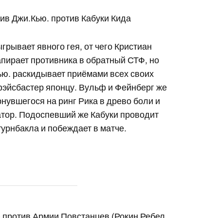
ив Джи.Кью. против Кабуки Кида
рывает явного гея, от чего Кристиан
апирает противника в обратный СТФ, но
ью. раскидывает приёмами всех своих
 фэйсбастер японцу. Вульф и Фейнберг же
нувшегося на ринг Рика в древо боли и
атор. Подоспевший же Кабуки проводит
турнбакла и побеждает в матче.
д) против Армии Повстанцев (Рокин Ребел