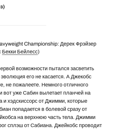
з)
avyweight Championship: Дерек Фрэйзер
с
Бекки Бейлесс
)
первой возможности пытался засветить
о эволюция его не касается. А Джекобс
те, не пожалеете. Немного отличного
и вот уже Сабин вылетает планчей на
а и хэдскиссорс от Джимми, которые
биан попадается в болевой сразу от
ейкобса на верхнюю часть тела. Джимми
рог сплэш от Сабиана. Джейкобс проводит