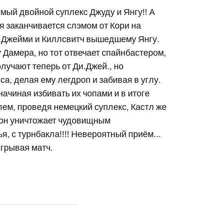
мый двойной суплекс Джуду и Янгу!! А
я заканчивается слэмом от Кори на
с Джейми и Киллсвитч вышедшему Янгу.
 Дамера, но тот отвечает спайнбастером,
олучают теперь от Ди.Джей., но
, делая ему легдроп и забивая в углу.
начиная избивать их чопами и в итоге
лем, проведя немецкий суплекс, Кастл же
жон уничтожает чудовищным
я, с турнбакла!!!! Невероятный приём…
грывая матч.