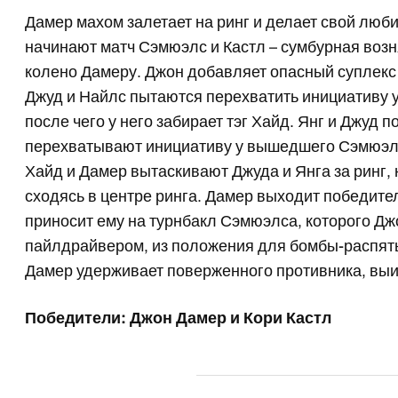
Дамер махом залетает на ринг и делает свой люби
начинают матч Сэмюэлс и Кастл – сумбурная возн
колено Дамеру. Джон добавляет опасный суплек
Джуд и Найлс пытаются перехватить инициативу у
после чего у него забирает тэг Хайд. Янг и Джуд п
перехватывают инициативу у вышедшего Сэмюэлса
Хайд и Дамер вытаскивают Джуда и Янга за ринг, 
сходясь в центре ринга. Дамер выходит победите
приносит ему на турнбакл Сэмюэлса, которого Д
пайлдрайвером, из положения для бомбы-распять
Дамер удерживает поверженного противника, выи
Победители: Джон Дамер и Кори Кастл