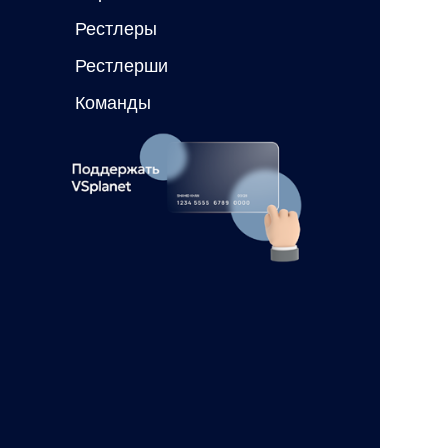
Рестлеры
Рестлерши
Команды