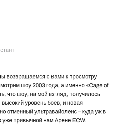
стант
 Мы возвращаемся с Вами к просмотру
мотрим шоу 2003 года, а именно «Cage of
ь, что шоу, на мой взгляд, получилось
 высокий уровень боёв, и новая
чно отменный ультравайоленс – куда уж в
 в уже привычной нам Арене ECW.