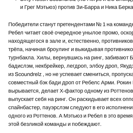
и Грег Мэтьюз) против Зи-Барра и Ника Берк
Победители станут претендентами № 1 на коман
Ребел читает своё очередное унылое промо, оско
находящегося в зале и, естественно, противников.
трёпа, начиная броулинг и выкидывая противников
турнбакла. Хилы, вернувшись на ринг, забивают 
бадислэм, некбрейкер, легдроп, элбоу дроп, Якуд
из Scoundrelz , но не успевает смениться, пропус
совместный бэк бади дроп от Ребелс Арми. Рокин
вырывается, делает Х-фактор одному из Роттено
выпускает себя на ринг. Он раскидывает всех опп
спайнбастер, пауэрслэм следуют в его исполнении
одного из Роттенов. А Мэтьюз и Ребел в это врем
этой безликой команды и побеждают.