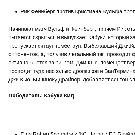
Рик Фейнберг против Кристиана Вульфа прот
Начинают матч Вульф и Фейнберг, причем Рик отыг
пытается скрыться и выпускает Кабуки, который з
пропускает ситаут томбстоун. Выбежавший Джи.К
оппонентов, а, получив легальный тэг, проводит
активно бьются за рингом. Джи.Кью. помещает вер
проводит туда несколько дропкиков и ВанТермин
Джи.Кью. Мичиноку Драйвер, добавляет сентон с 
Победитель: Кабуки Кид
Dirty Rotten Scoundrelz (КС Негро и ЕС Блэй