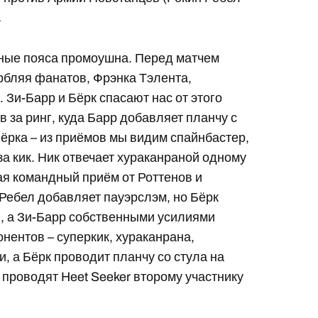
а
дные пояса промоушна. Перед матчем
рбляя фанатов, Фрэнка Тэлента,
 Зи-Барр и Бёрк спасают нас от этого
 за ринг, куда Барр добавляет планчу с
Бёрка – из приёмов мы видим спайнбастер,
за кик. Ник отвечает хураканраной одному
кая командный приём от Роттенов и
 Ребел добавляет пауэрслэм, но Бёрк
в, а Зи-Барр собственными усилиями
онентов – суперкик, хураканрана,
, а Бёрк проводит планчу со стула на
я проводят Heet Seeker второму участнику