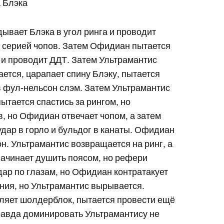
 Блэка
ывает Блэка в угол ринга и проводит
й серией чопов. Затем Офидиан пытается
у и проводит ДДТ. Затем Ультрамантис
ется, царапает спину Блэку, пытается
 в фул-нельсон слэм. Затем Ультрамантис
ытается спастись за рингом, но
в, но Офидиан отвечает чопом, а затем
удар в горло и бульдог в канаты. Офидиан
н. Ультрамантис возвращается на ринг, а
 начинает душить поясом, но рефери
дар по глазам, но Офидиан контратакует
ания, но Ультрамантис вырывается.
ляет шолдерблок, пытается провести ещё
Правда доминировать Ультрамантису не