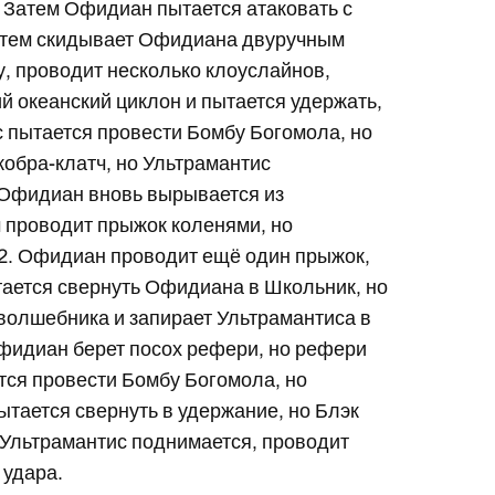
. Затем Офидиан пытается атаковать с
 затем скидывает Офидиана двуручным
у, проводит несколько клоуслайнов,
ий океанский циклон и пытается удержать,
 пытается провести Бомбу Богомола, но
обра-клатч, но Ультрамантис
о Офидиан вновь вырывается из
м проводит прыжок коленями, но
 2. Офидиан проводит ещё один прыжок,
тается свернуть Офидиана в Школьник, но
волшебника и запирает Ультрамантиса в
 Офидиан берет посох рефери, но рефери
ется провести Бомбу Богомола, но
тается свернуть в удержание, но Блэк
 Ультрамантис поднимается, проводит
 удара.