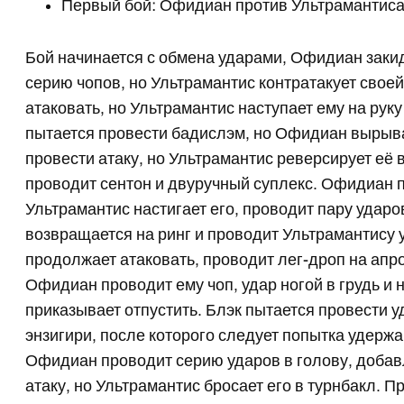
Первый бой: Офидиан против Ультрамантиса
Бой начинается с обмена ударами, Офидиан закид
серию чопов, но Ультрамантис контратакует свое
атаковать, но Ультрамантис наступает ему на рук
пытается провести бадислэм, но Офидиан вырыва
провести атаку, но Ультрамантис реверсирует её
проводит сентон и двуручный суплекс. Офидиан п
Ультрамантис настигает его, проводит пару ударо
возвращается на ринг и проводит Ультрамантису 
продолжает атаковать, проводит лег-дроп на апро
Офидиан проводит ему чоп, удар ногой в грудь и
приказывает отпустить. Блэк пытается провести у
энзигири, после которого следует попытка удерж
Офидиан проводит серию ударов в голову, добав
атаку, но Ультрамантис бросает его в турнбакл. 