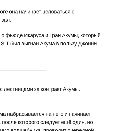
тоге она начинает целоваться с
 зал.
о фьюде Икаруса и Гран Акумы, который
.I.S.T был выгнан Акума в пользу Джонни
 с лестницами за контракт Акумы.
ума набрасывается на него и начинает
, после которого следует ещё один, но
щего волшебника, проводит очередной