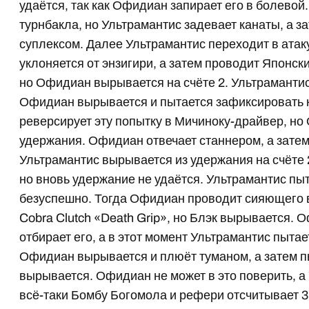
удаётся, так как Офидиан запирает его в болевой
турнбакла, но Ультрамантис задевает канаты, а
суплексом. Далее Ультрамантис переходит в атак
уклоняется от энзигири, а затем проводит Японск
но Офидиан вырывается на счёте 2. Ультрамантис
Офидиан вырывается и пытается зафиксировать к
реверсирует эту попытку в Мичиноку-драйвер, н
удержания. Офидиан отвечает станнером, а зате
Ультрамантис вырывается из удержания на счёте
но вновь удержание не удаётся. Ультрамантис пы
безуспешно. Тогда Офидиан проводит сияющего 
Cobra Clutch «Death Grip», но Блэк вырывается.
отбирает его, а в этот момент Ультрамантис пыта
Офидиан вырывается и плюёт туманом, а затем пы
вырывается. Офидиан не может в это поверить, а
всё-таки Бомбу Богомола и рефери отсчитывает 3