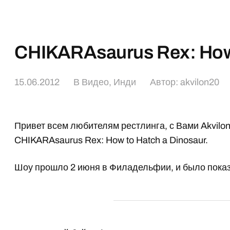
CHIKARAsaurus Rex: How 
15.06.2012
В
Видео
,
Инди
Автор:
akvilon20
Привет всем любителям рестлинга, с Вами Akvilo
CHIKARAsaurus Rex: How to Hatch a Dinosaur.
Шоу прошло 2 июня в Филадельфии, и было показ