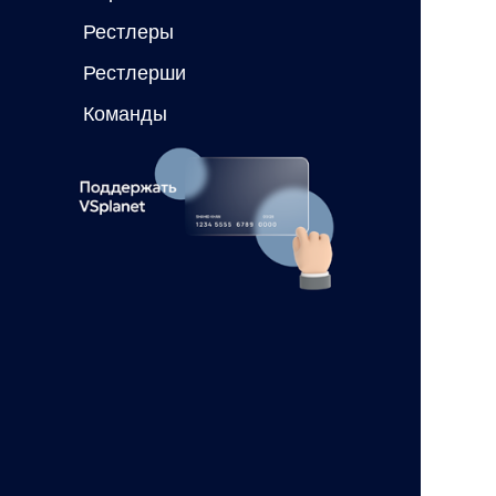
Рестлеры
Рестлерши
Команды