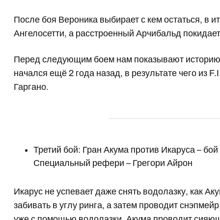
После боя Вероника выбирает с кем остаться, в и
Ангелосетти, а расстроенный Арчибальд покидает
Перед следующим боем нам показывают историю 
начался ещё 2 года назад, в результате чего из F
Гаргано.
Третий бой: Гран Акума против Икаруса – бой
Специальный рефери – Грегори Айрон
Икарус не успевает даже снять водолазку, как Ак
забивать в углу ринга, а затем проводит снэпмейр
уже с помощью водолазки. Акума проводит сияю