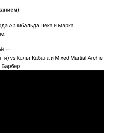
жанием)
юда Арчибальда Пека и Марка
ie.
ой —
тти) vs
Кольт Кабана
и
Mixed Martial Archie
 Барбер