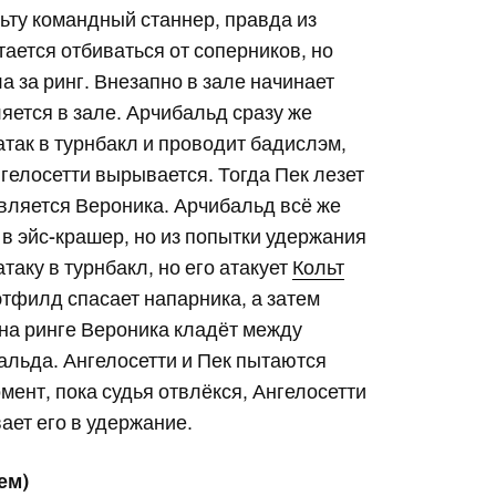
ьту командный станнер, правда из
ается отбиваться от соперников, но
а за ринг. Внезапно в зале начинает
яется в зале. Арчибальд сразу же
атак в турнбакл и проводит бадислэм,
гелосетти вырывается. Тогда Пек лезет
является Вероника. Арчибальд всё же
 в эйс-крашер, но из попытки удержания
таку в турнбакл, но его атакует
Кольт
этфилд спасает напарника, а затем
 на ринге Вероника кладёт между
альда. Ангелосетти и Пек пытаются
омент, пока судья отвлёкся, Ангелосетти
ает его в удержание.
ем)