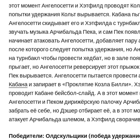
этот момент Ангелосетти и Хэтфилд проводят Кол
попытки удержания Кольт вырывается. Кабана пыт
Ангелосетти скидывает его и Хэтфилда с турнбакл
звучать музыка Арчибальда Пека, и сам Пек появл
начинает атаковать Ангелосетти, добавляет пару 
после которого следует попытка удержания, но Ан
на турнбакл чтобы провести хедбат, но в зале по
прыгает, но Ангелосетти реверсирует этот прыжок
Пек вырывается. Ангелосетти пытается провести а
Кабана
и запирает в «Проклятие Козла Билли». Х
проводит Кабане бейсбол-слайд. А в этот момент
Ангелосетти и Пеком дирижёрскую палочку Арчиб
забрать её себе, но Дэшер отбирает её, а в этот м
атакует Арчибальда шлемом, а Хэтфилд сворачив
Победители: Олдскульщики (победа удержани