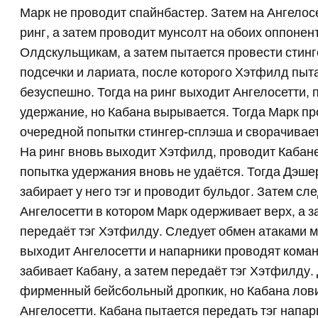
Марк не проводит спайнбастер. Затем на Ангелос
ринг, а затем проводит мунсолт на обоих оппоне
Олдскульщикам, а затем пытается провести стинг
подсечки и лариата, после которого Хэтфилд пыт
безуспешно. Тогда на ринг выходит Ангелосетти,
удержание, но Кабана вырывается. Тогда Марк пр
очередной попытки стингер-сплэша и сворачивает
На ринг вновь выходит Хэтфилд, проводит Кабане 
попытка удержания вновь не удаётся. Тогда Дэше
забирает у него тэг и проводит бульдог. Затем с
Ангелосетти в котором Марк одерживает верх, а 
передаёт тэг Хэтфилду. Следует обмен атаками м
выходит Ангелосетти и напарники проводят кома
забивает Кабану, а затем передаёт тэг Хэтфилду.
фирменный бейсбольный дропкик, но Кабана ловит
Ангелосетти. Кабана пытается передать тэг напарн