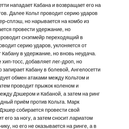
етти нападает Кабана и возвращает его на
нтов. Далее Кольт проводит серию ударов
ер-сплэш, но нарывается на комбо из
ается провести удержание, но
 проводит снэпмейр переходящий в
оводит серию ударов, уклоняется от
 Кабану в удержание, но вновь неудача.
хип-тосс, добавляет лег-дроп, но
р запирает Кабану в болевой, Ангелосетти
ледует обмен атаками между Кольтом и
затем проводит прыжок коленом и
ежду Дэшером и Кабаной, а затем на ринг
ндный приём против Кольта. Марк
 Дэшер собирается провести свой
 его за ногу, а затем сносит лариатом
ику, но его не оказывается на ринге, а в