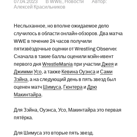
07.04.2023
В
WWE
,
Новости
Автор:
Алексей Красильников
Неслыханное, но вполне ожидаемое дело
случилось в области онлайн-обзоров. Два матча
WWE в течение 24 часов получили
пятизвёздочные оценки от Wrestling Observer.
Сначала в такие баллы оценили мэйн-ивент
первого дня
WrestleMania
при участии
Джея
и
Джимми
Усо
, а также
Кевина Оуэнса
и
Сами
Зэйна
, а на следующий день в пять звезд был
оценен матч
Шимуса
,
Гюнтера
и
Дрю
Макинтайра
.
Для Зэйна, Оуэнса, Усо, Макинтайра это первая
пятёрка.
Для Шимуса это вторые пять звезд.