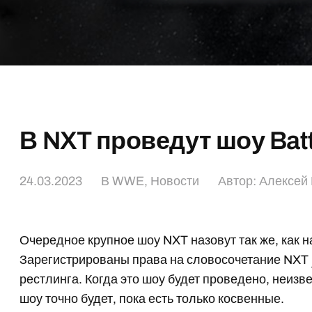
В NXT проведут шоу Bat
24.03.2023
В
WWE
,
Новости
Автор:
Алексей
Очередное крупное шоу NXT назовут так же, как
Зарегистрированы права на словосочетание NXT
рестлинга. Когда это шоу будет проведено, неизве
шоу точно будет, пока есть только косвенные.