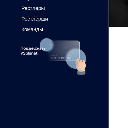
Рестлеры
Рестлерши
Команды