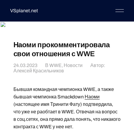
VSplanet.net
Наоми прокомментировала
свои отношения с WWE
24.03.2023
В
WWE
,
Новости
Автор:
Алексей Красильников
Бывшая командная чемпионка WWE, а также
бывшая чемпионка Smackdown
Наоми
(настоящее имя Тринити Фату) подтвердила,
что уже не раобтает в WWE. Отвечая на вопрос
в соц.сетях, она прямо дала понять, что никакого
контракта с WWE у нее нет.