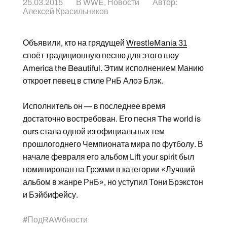
25.03.2015
В
WWE
,
Новости
Автор:
Алексей Красильников
Объявили, кто на грядущей
WrestleMania 31
споёт традиционную песню для этого шоу
America the Beautiful. Этим исполнением Манию
откроет певец в стиле РнБ Алоэ Блэк.
Исполнитель он — в последнее время
достаточно востребован. Его песня The world is
ours стала одной из официальных тем
прошлогоднего Чемпионата мира по футболу. В
начале февраля его альбом Lift your spirit был
номинирован на Грэмми в категории «Лучший
альбом в жанре РнБ», но уступил Тони Брэкстон
и Бэйбифейсу.
#
ПодRAWбности