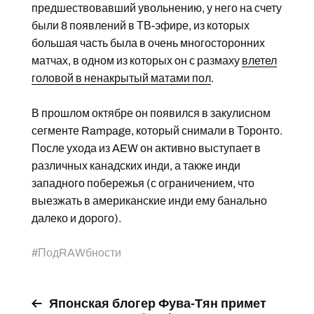
предшествовавший увольнению, у него на счету
были 8 появлений в ТВ-эфире, из которых
большая часть была в очень многосторонних
матчах, в одном из которых он с размаху
влетел
головой в ненакрытый матами пол
.
В прошлом октябре он появился в закулисном
сегменте Rampage, который снимали в Торонто.
После ухода из AEW он активно выступает в
различных канадских инди, а также инди
западного побережья (с ограничением, что
выезжать в американские инди ему банально
далеко и дорого).
#
ПодRAWбности
Японская блогер Фува-Тян примет