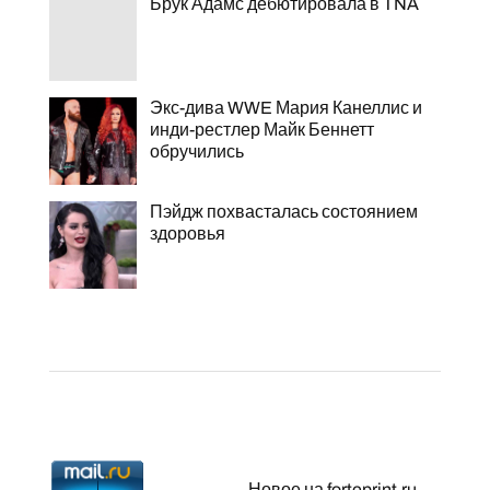
Брук Адамс дебютировала в TNA
Экс-дива WWE Мария Канеллис и
инди-рестлер Майк Беннетт
обручились
Пэйдж похвасталась состоянием
здоровья
Новое на forteprint.ru