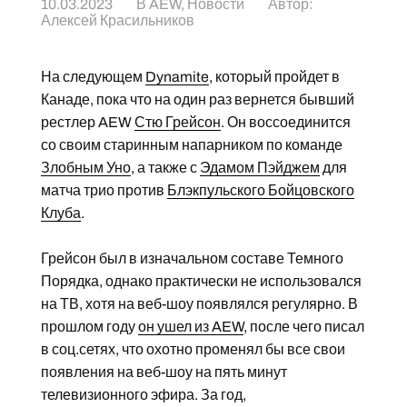
10.03.2023
В
AEW
,
Новости
Автор:
Алексей Красильников
На следующем
Dynamite
, который пройдет в
Канаде, пока что на один раз вернется бывший
рестлер AEW
Стю Грейсон
. Он воссоединится
со своим старинным напарником по команде
Злобным Уно
, а также с
Эдамом Пэйджем
для
матча трио против
Блэкпульского Бойцовского
Клуба
.
Грейсон был в изначальном составе Темного
Порядка, однако практически не использовался
на ТВ, хотя на веб-шоу появлялся регулярно. В
прошлом году
он ушел из AEW
, после чего писал
в соц.сетях, что охотно променял бы все свои
появления на веб-шоу на пять минут
телевизионного эфира. За год,