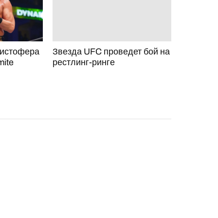
ристофера
Звезда UFC проведет бой на
ite
рестлинг-ринге