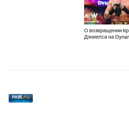
О возвращении К
Дэниелса на Dynam