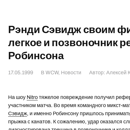
Рэнди Сэвидж своим ф
легкое и позвоночник 
Робинсона
17.05.1999
В
WCW
,
Новости
Автор:
Алексей 
На шоу
Nitro
тяжелое повреждение получил реф
участником матча. Во время командного микст-ма
Сэвидж
, и именно Робинсону пришлось принимат
прыжка с канатов. К сожалению, удар оказался с
диагностирована трещина в позвоночнике и колла