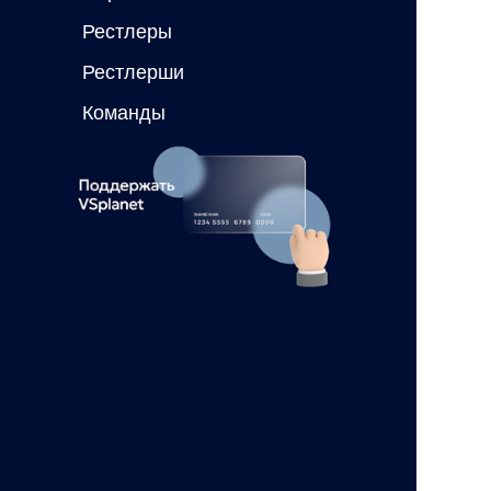
Рестлеры
Рестлерши
Команды