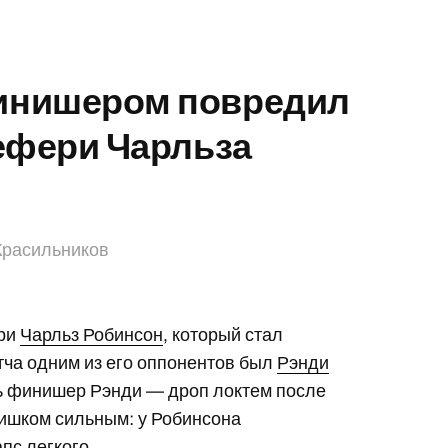
инишером повредил
рефери Чарльза
Красильников
ери
Чарльз Робинсон
, который стал
тча одним из его оппонентов был
Рэнди
ь финишер Рэнди — дроп локтем после
лишком сильным: у Робинсона
пс легкого.