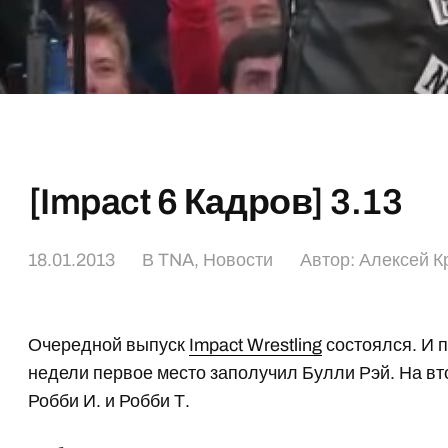
[Impact 6 Кадров] 3.13
18.01.2013
В
TNA
,
Новости
Автор:
Алексей К
Очередной выпуск
Impact Wrestling
состоялся. И 
недели первое место заполучил Булли Рэй. На в
Робби И. и Робби Т.