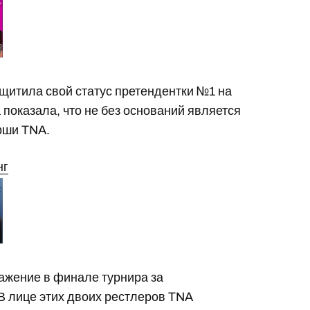
ащитила свой статус претендентки №1 на
 показала, что не без оснований является
рши TNA.
нг
ражение в финале турнира за
В лице этих двоих рестлеров TNA