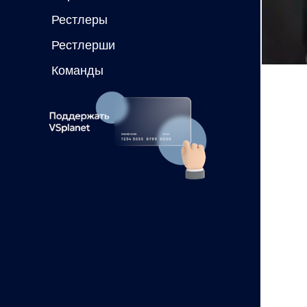
Рестлеры
Рестлерши
Команды