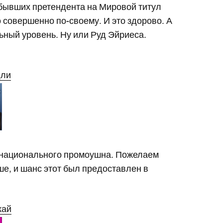
 бывших претендента на Мировой титул
 совершенно по-своему. И это здорово. А
ьный уровень. Ну или Руд Эйриеса.
дли
й национального промоушна. Пожелаем
ше, и шанс этот был предоставлен в
кай